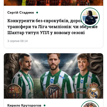
Сергій Стаднюк
Конкуренти без єврокубків, дорогі
трансфери та Ліга чемпіонів: чи збереже
Шахтар титул УПЛ у новому сезоні
3 серпня 08:14
Кирило Круторогов