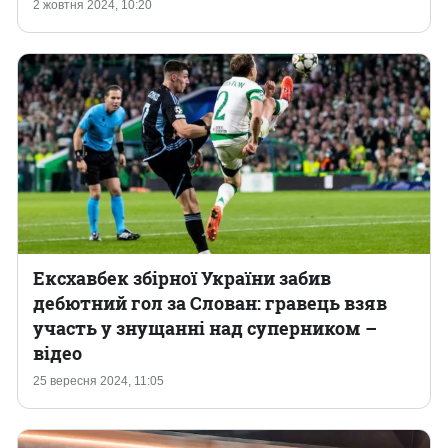
2 жовтня 2024, 10:20
Ексхавбек збірної України забив
дебютний гол за Слован: гравець взяв
участь у знущанні над суперником –
відео
25 вересня 2024, 11:05