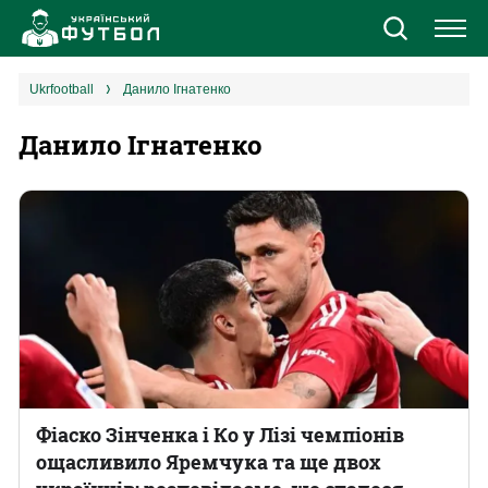
Новини
ukrfootball
Данило Ігнатенко
Данило Ігнатенко
Збірна
Єврокубки
УПЛ
1 ліга
2 ліга
Різне
Фіаско Зінченка і Ко у Лізі чемпіонів
ощасливило Яремчука та ще двох
Букмекери