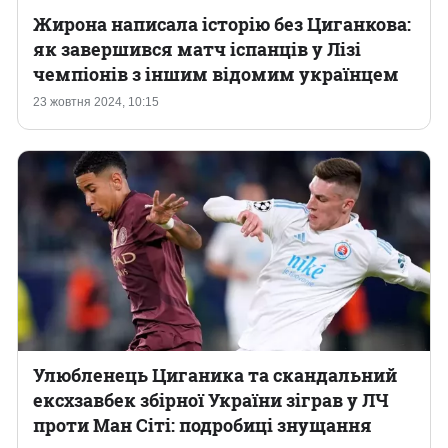
Жирона написала історію без Циганкова:
як завершився матч іспанців у Лізі
чемпіонів з іншим відомим українцем
23 жовтня 2024, 10:15
Улюбленець Циганика та скандальний
ексхзавбек збірної України зіграв у ЛЧ
проти Ман Сіті: подробиці знущання