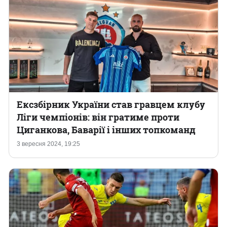
Ексзбірник України став гравцем клубу
Ліги чемпіонів: він гратиме проти
Циганкова, Баварії і інших топкоманд
3 вересня 2024, 19:25