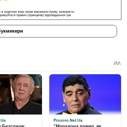
 в азартних іграх може викликати ігрову залежність.
римуйтеся правил (принципів) відповідальної гри
букмекери