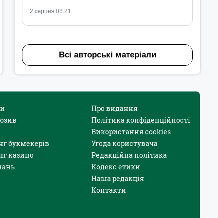
2 серпня 08:21
Всі авторські матеріали
и
Про видання
юзив
Політика конфіденційності
Використання cookies
нг букмекерів
Угода користувача
нг казино
Редакційна політика
нань
Кодекс етики
Наша редакція
Контакти