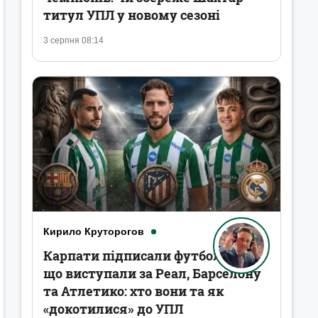
титул УПЛ у новому сезоні
3 серпня 08:14
Кирило Круторогов
Карпати підписали футболістів,
що виступали за Реал, Барселону
та Атлетико: хто вони та як
«докотилися» до УПЛ