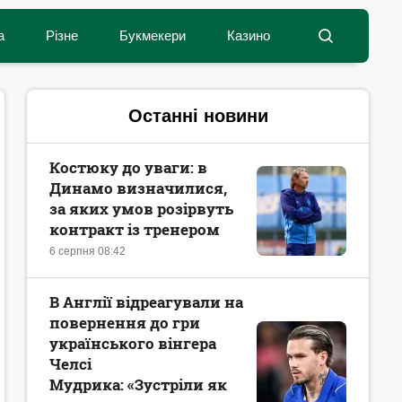
а
Різне
Букмекери
Казино
Останні новини
Костюку до уваги: в
Динамо визначилися,
за яких умов розірвуть
контракт із тренером
6 серпня 08:42
В Англії відреагували на
повернення до гри
українського вінгера
Челсі
Мудрика: «Зустріли як