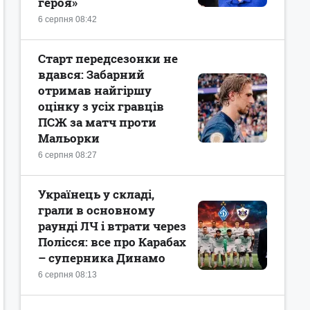
героя»
6 серпня 08:42
Старт передсезонки не
вдався: Забарний
отримав найгіршу
оцінку з усіх гравців
ПСЖ за матч проти
Мальорки
6 серпня 08:27
Українець у складі,
грали в основному
раунді ЛЧ і втрати через
Полісся: все про Карабах
– суперника Динамо
6 серпня 08:13