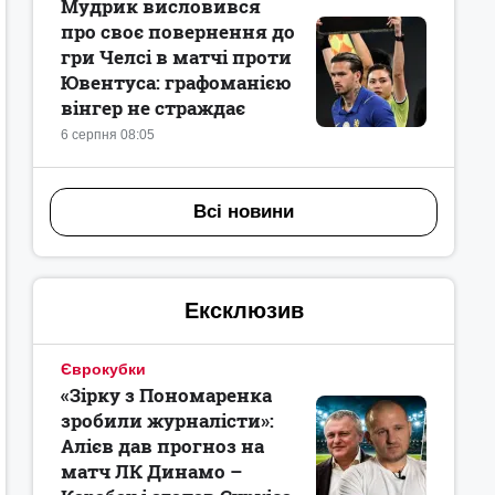
Мудрик висловився
про своє повернення до
гри Челсі в матчі проти
Ювентуса: графоманією
вінгер не страждає
6 серпня 08:05
Всі новини
Ексклюзив
Єврокубки
«Зірку з Пономаренка
зробили журналісти»:
Алієв дав прогноз на
матч ЛК Динамо –