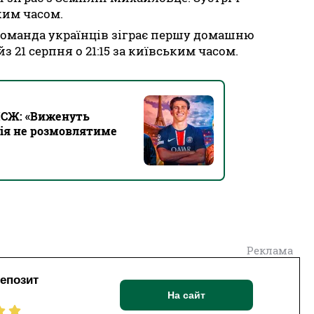
ким часом.
 команда українців зіграє першу домашню
 21 серпня о 21:15 за київським часом.
ПСЖ: «Виженуть
лія не розмовлятиме
Реклама
депозит
На сайт