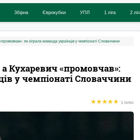
Збірна
Єврокубки
УПЛ
1 ліга
2 ліг
«промовчав»: як зіграла команда українців у чемпіонаті Словаччини
, а Кухаревич «промовчав»:
нців у чемпіонаті Словаччини
★
★
★
★
★
★
★
★
★
★
1 голос