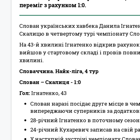
переміг з рахунком 1:0.
Слован українських хавбека Данила Ігнате
Скалицю в четвертому турі чемпіонату Сл
На 43-й хвилині Ігнатенко відкрив рахунок
вийшов у стартовому складі і провів повни
хвилині.
Словаччина. Найк-ліга, 4 тур
Слован – Скалиця - 1:0
Гол:
Ігнатенко, 43
Слован наразі посідає друге місце в че
випереджаючи суперників за додатко
28-річний Ігнатенко в поточному сезон
24-річний Кухаревич записав на свій р
У наступній зустрічі чемпіонату Слова