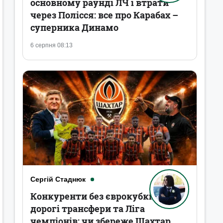
основному раунді ЛЧ і втрати
через Полісся: все про Карабах –
суперника Динамо
6 серпня 08:13
Сергій Стаднюк
Конкуренти без єврокубків,
дорогі трансфери та Ліга
чемпіонів: чи збереже Шахтар