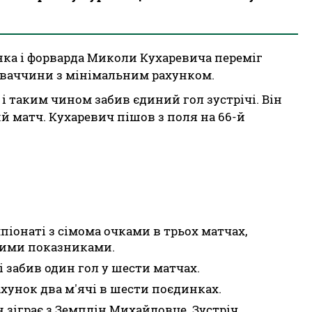
нка і форварда Миколи Кухаревича переміг
оваччини з мінімальним рахунком.
 і таким чином забив єдиний гол зустрічі. Він
й матч. Кухаревич пішов з поля на 66-й
мпіонаті з сімома очками в трьох матчах,
вими показниками.
і забив один гол у шести матчах.
ахунок два м'ячі в шести поєдинках.
н зіграє з Земплін Михайловце. Зустріч