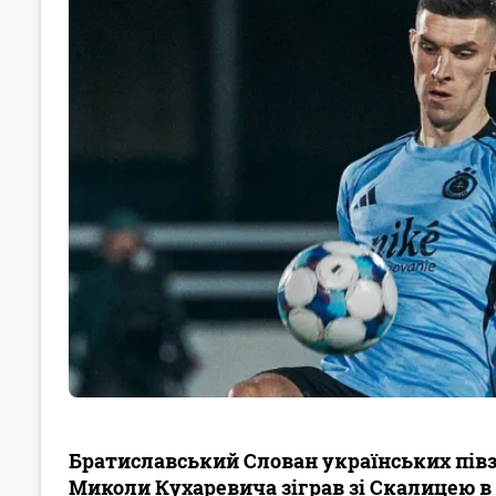
Братиславський Слован українських півз
Миколи Кухаревича зіграв зі Скалицею в