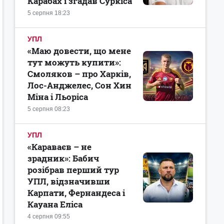
Карабах і згадав Суркіса
5 серпня 18:23
УПЛ
«Маю довести, що мене
тут можуть купити»:
Смоляков – про Харків,
Лос-Анджелес, Сон Хин
Міна і Льоріса
5 серпня 08:23
УПЛ
«Караваєв – не
зрадник»: Бабич
розібрав перший тур
УПЛ, відзначивши
Карпати, Фернандеса і
Кауана Еліса
4 серпня 09:55