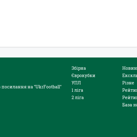
Збірна
Новин
Єврокубки
Екскл
УПЛ
Різне
 посилання на "UkrFootball"
1 ліга
Рейти
2 ліга
Рейти
База з