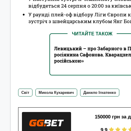
відбудеться 24 серпня о 20:00 за київсь
У раунді плей-оф відбору Ліги Європи
зустріч з швейцарським клубом Янг Бойз
ЧИТАЙТЕ ТАКОЖ
Левицький – про Забарного в 
росіянина Сафонова. Кварацхе
російською»
Світ
Микола Кухаревич
Данило Ігнатенко
150000 грн за 
9.9