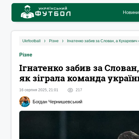
Новини
ukrfootball
різне
Ігнатенко забив за Слован, а Кухаревич 
Різне
Ігнатенко забив за Слован
як зіграла команда украї
16 серпня 2025, 21:01
217
Богдан Чернишевський