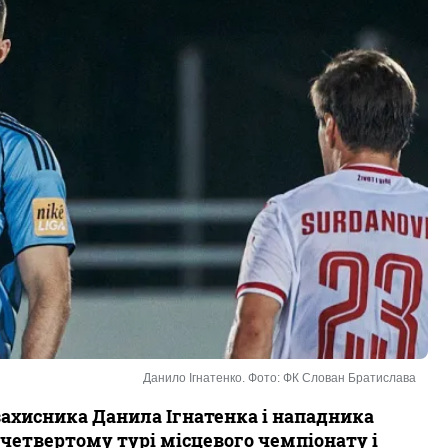
Данило Ігнатенко. Фото: ФК Слован Братислава
ахисника Данила Ігнатенка і нападника
 четвертому турі місцевого чемпіонату і