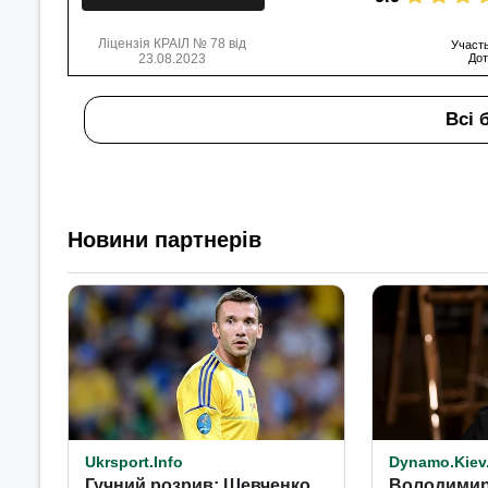
Ліцензія КРАІЛ № 78 від
Участь
23.08.2023
Дот
Всі 