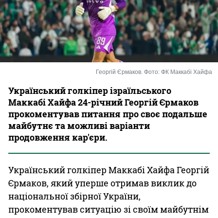
Казино
Георгій Єрмаков. Фото: ФК Маккабі Хайфа
Український голкіпер ізраїльського
Маккабі Хайфа 24-річний Георгій Єрмаков
прокоментував питання про своє подальше
майбутнє та можливі варіанти
продовження кар'єри.
Український голкіпер Маккабі Хайфа Георгій
Єрмаков, який уперше отримав виклик до
національної збірної України,
прокоментував ситуацію зі своїм майбутнім