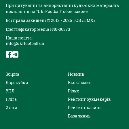
При цитуванні та використанні будь-яких матеріалів
посилання на "UkrFootball" обов'язкове
Всі права захищені © 2013 - 2026 ТОВ «ПМХ»
Ідентифікатор медіа R40-06373
Наша пошта:
info@ukrfootball.ua
Збірна
Новини
Єврокубки
Ексклюзив
УПЛ
Різне
1 ліга
Рейтинг букмекерів
2 ліга
Рейтинг казино
База знань