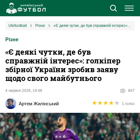
Новини
ukrfootball
різне
«Є деякі чутки, де був справжній інтерес»: голкіпер збірної України зробив заяву щодо свого майбутнього
Різне
Збірна
«Є деякі чутки, де був
Єврокубки
справжній інтерес»: голкіпер
збірної України зробив заяву
УПЛ
щодо свого майбутнього
1 ліга
4 червня 2026, 19:48
847
★
★
★
★
★
★
★
★
★
★
Артем Жилінський
1 голос
2 ліга
Різне
Букмекери