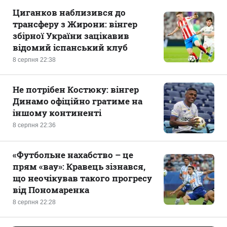
Циганков наблизився до
трансферу з Жирони: вінгер
збірної України зацікавив
відомий іспанський клуб
8 серпня 22:38
Не потрібен Костюку: вінгер
Динамо офіційно гратиме на
іншому континенті
8 серпня 22:36
«Футбольне нахабство – це
прям «вау»: Кравець зізнався,
що неочікував такого прогресу
від Пономаренка
8 серпня 22:28