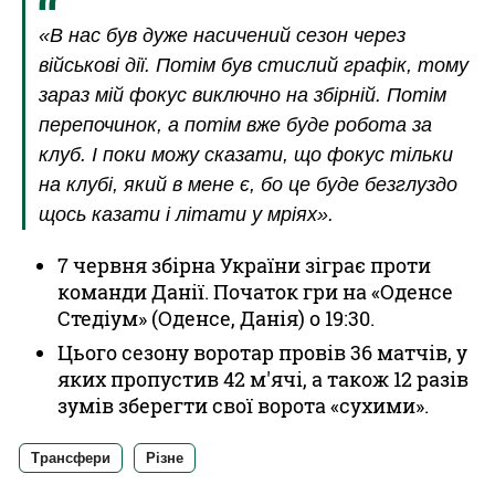
«В нас був дуже насичений сезон через
військові дії. Потім був стислий графік, тому
зараз мій фокус виключно на збірній. Потім
перепочинок, а потім вже буде робота за
клуб. І поки можу сказати, що фокус тільки
на клубі, який в мене є, бо це буде безглуздо
щось казати і літати у мріях».
7 червня збірна України зіграє проти
команди Данії. Початок гри на «Оденсе
Стедіум» (Оденсе, Данія) о 19:30.
Цього сезону воротар провів 36 матчів, у
яких пропустив 42 м'ячі, а також 12 разів
зумів зберегти свої ворота «сухими».
Трансфери
Різне