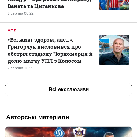
Ваната та Циганкова
8 серпня 08:22
УПЛ
«Всі живі-здорові, але...»:
Григорчук висловився про
обстріл стадіону Чорноморця й
долю матчу УПЛ з Колосом
7 серпня 16:59
Всі ексклюзиви
Авторські матеріали