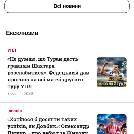
Всі новини
Ексклюзив
УПЛ
«Не думаю, що Туран дасть
гравцям Шахтаря
розслабитися»: Федецький дав
прогноз на всі матчі другого
туру УПЛ
8 серпня 08:39
Іспанія
«Хотілося б досягти таких
успіхів, як Довбик»: Олександр
Пищур – про дебют за Жирону,