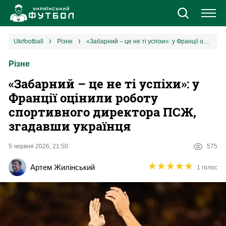
Новини
ukrfootball
різне
«Забарний – це не ті успіхи»: у Франції оцінили роботу спортивного директора ПСЖ, згадавши українця
Різне
Збірна
«Забарний – це не ті успіхи»: у
Єврокубки
Франції оцінили роботу
спортивного директора ПСЖ,
УПЛ
згадавши українця
1 ліга
5 червня 2026, 21:50
575
★
★
★
★
★
★
★
★
★
★
Артем Жилінський
1 голос
2 ліга
Різне
Букмекери