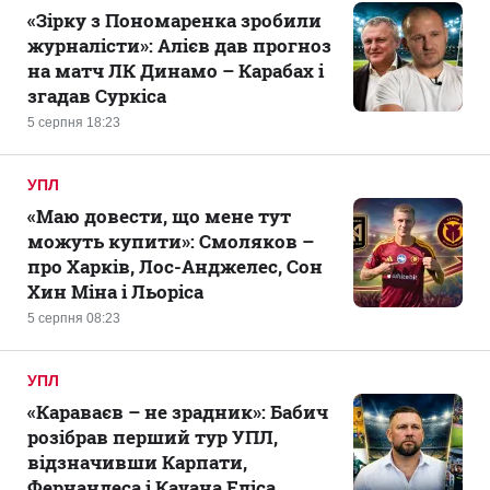
«Зірку з Пономаренка зробили
журналісти»: Алієв дав прогноз
на матч ЛК Динамо – Карабах і
згадав Суркіса
5 серпня 18:23
УПЛ
«Маю довести, що мене тут
можуть купити»: Смоляков –
про Харків, Лос-Анджелес, Сон
Хин Міна і Льоріса
5 серпня 08:23
УПЛ
«Караваєв – не зрадник»: Бабич
розібрав перший тур УПЛ,
відзначивши Карпати,
Фернандеса і Кауана Еліса