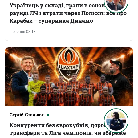
Українець у складі, грали в основному
раунді ЛЧ і втрати через Полісся: все про
Карабах – суперника Динамо
6 серпня 08:13
Сергій Стаднюк
Конкуренти без єврокубків, дорогі
трансфери та Ліга чемпіонів: чи збереже