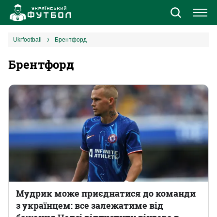
Новини
ukrfootball
Брентфорд
Брентфорд
Збірна
Єврокубки
УПЛ
1 ліга
2 ліга
Різне
Мудрик може приєднатися до команди
з українцем: все залежатиме від
Букмекери