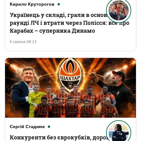
Кирило Круторогов
Українець у складі, грали в основному
раунді ЛЧ і втрати через Полісся: все про
Карабах – суперника Динамо
6 серпня 08:13
Сергій Стаднюк
Конкуренти без єврокубків, дорогі