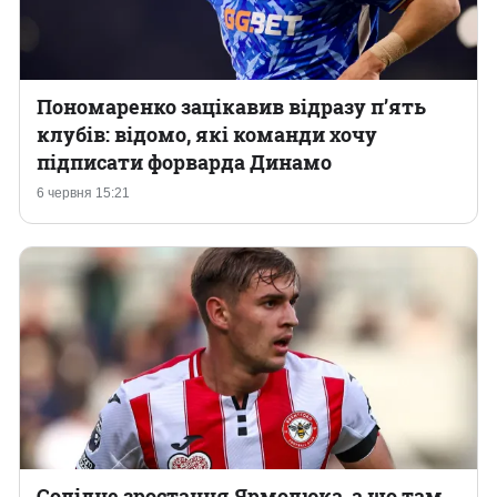
Пономаренко зацікавив відразу п’ять
клубів: відомо, які команди хочу
підписати форварда Динамо
6 червня 15:21
Солідне зростання Ярмолюка, а що там