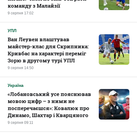
команду з Малайзії
9 серпня 17:02
УПЛ
Ван Леувен влаштував
майстер-клас для Скрипника:
Кривбас на характері переміг
Зорю в другому турі УПЛ
9 серпня 14:50
Україна
«Лобановський усе пояснював
мовою цифр – з ними не
посперечаєшся»: Ковалюк про
Динамо, Шахтар і Кварцяного
9 серпня 09:11