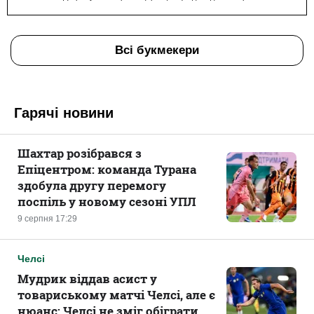
Всі букмекери
Гарячі новини
Шахтар розібрався з
Епіцентром: команда Турана
здобула другу перемогу
поспіль у новому сезоні УПЛ
9 серпня 17:29
Челсі
Мудрик віддав асист у
товариському матчі Челсі, але є
нюанс: Челсі не зміг обіграти