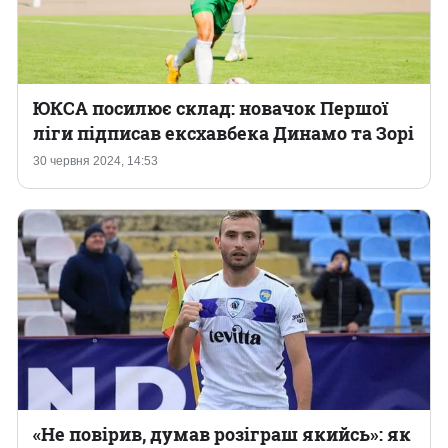
ЮКСА посилює склад: новачок Першої
ліги підписав ексхавбека Динамо та Зорі
30 червня 2024, 14:53
«Не повірив, думав розіграш якийсь»: як