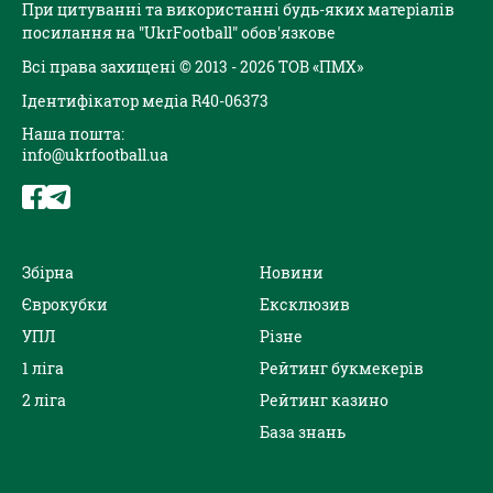
При цитуванні та використанні будь-яких матеріалів
посилання на "UkrFootball" обов'язкове
Всі права захищені © 2013 - 2026 ТОВ «ПМХ»
Ідентифікатор медіа R40-06373
Наша пошта:
info@ukrfootball.ua
Збірна
Новини
Єврокубки
Ексклюзив
УПЛ
Різне
1 ліга
Рейтинг букмекерів
2 ліга
Рейтинг казино
База знань