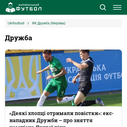
Новини
ukrfootball
ФК Дружба (Мирівка)
Дружба
Збірна
Єврокубки
УПЛ
1 ліга
2 ліга
Різне
«Деякі хлопці отримали повістки»: екс-
нападник Дружби – про зняття
Букмекери