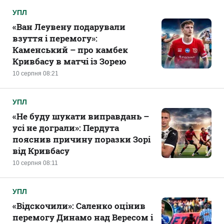
УПЛ
«Ван Леувену подарували
взуття і перемогу»:
Каменський – про камбек
Кривбасу в матчі із Зорею
10 серпня 08:21
УПЛ
«Не буду шукати виправдань –
усі не дограли»: Пердута
пояснив причину поразки Зорі
від Кривбасу
10 серпня 08:11
УПЛ
«Відскочили»: Саленко оцінив
перемогу Динамо над Вересом і