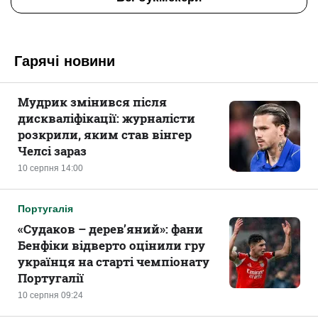
Гарячі новини
Мудрик змінився після
дискваліфікації: журналісти
розкрили, яким став вінгер
Челсі зараз
10 серпня 14:00
Португалія
«Судаков – дерев’яний»: фани
Бенфіки відверто оцінили гру
українця на старті чемпіонату
Португалії
10 серпня 09:24