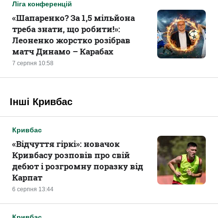
Ліга конференцій
«Шапаренко? За 1,5 мільйона
треба знати, що робити!»:
Леоненко жорстко розібрав
матч Динамо – Карабах
7 серпня 10:58
Інші Кривбас
Кривбас
«Відчуття гіркі»: новачок
Кривбасу розповів про свій
дебют і розгромну поразку від
Карпат
6 серпня 13:44
Кривбас