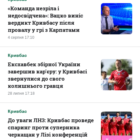
«Команда незріла і
недосвідчена»: Вацко виніс
вердикт Кривбасу після
провалу у грі з Карпатами
4 серпня 17:10
Кривбас
Ексхавбек збірної України
завершив кар'єру: у Кривбасі
звернулися до свого
колишнього гравця
28 липня 17:18
Кривбас
До уваги ЛНЗ: Кривбас проведе
спаринг проти суперника
черкащан у Лізі конференцій