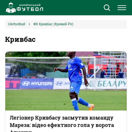
Новини
ukrfootball
ФК Кривбас (Кривий Ріг)
Кривбас
Збірна
Єврокубки
УПЛ
1 ліга
2 ліга
Різне
Легіонер Кривбасу засмутив команду
Мареза: відео ефектного гола у ворота
Букмекери