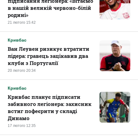
підписання легіонера: «Вітаємо
в нашій великій червоно-білій
родині‎»
21 лютого 15:42
Кривбас
Ван Леувен ризикує втратити
лідера: гравець зацікавив два
клуби з Португалії
20 лютого 20:34
Кривбас
Кривбас планує підписати
забивного легіонера: захисник
встиг пофеєрити у складі
Динамо
17 лютого 12:35