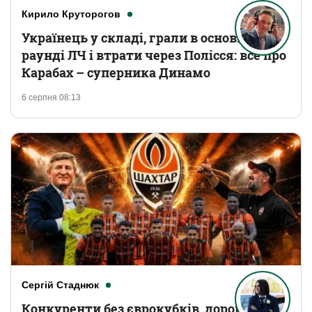
Кирило Круторогов
Українець у складі, грали в основному
раунді ЛЧ і втрати через Полісся: все про
Карабах – суперника Динамо
6 серпня 08:13
Сергій Стаднюк
Конкуренти без єврокубків, дорогі