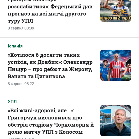
розслабитися»: Федецький дав
прогноз на всі матчі другого
туру УПЛ
8 серпня 08:39
Іспанія
«Хотілося б досягти таких
успіхів, як Довбик»: Олександр
Пищур – про дебют за Жирону,
Ваната та Циганкова
8 серпня 08:22
УПЛ
«Всі живі-здорові, але...»:
Григорчук висловився про
обстріл стадіону Чорноморця й
долю матчу УПЛ з Колосом