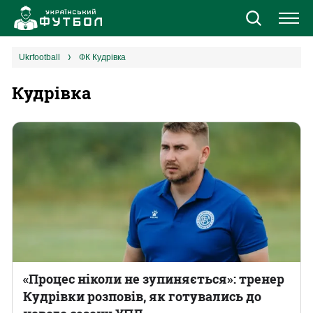
Новини
ukrfootball
ФК Кудрівка
Кудрівка
Збірна
Єврокубки
УПЛ
1 ліга
2 ліга
Різне
«Процес ніколи не зупиняється»: тренер
Кудрівки розповів, як готувались до
Букмекери