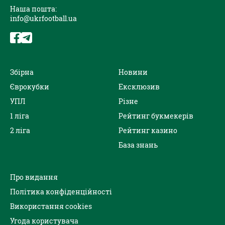
Наша пошта:
info@ukrfootball.ua
Збірна
Новини
Єврокубки
Ексклюзив
УПЛ
Різне
1 ліга
Рейтинг букмекерів
2 ліга
Рейтинг казино
База знань
Про видання
Політика конфіденційності
Використання cookies
Угода користувача