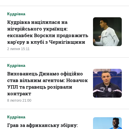
Кудрівка
Кудрівка націлилася на
нігерійського українця:
ексхавбек Ворскли продовжить
кар'єру в клубі з Чернігівщини
2 липня 15:11
Кудрівка
Вихованець Динамо офіційно
став вільним агентом: Новачок
УПЛ та гравець розірвали
контракт
8 лютого 21:00
Кудрівка
Грав за африканську збірну: