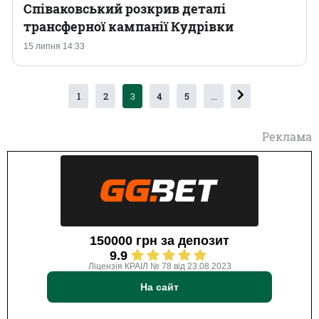
Співаковський розкрив деталі
трансферної кампанії Кудрівки
15 липня 14:33
1
2
3
4
5
...
Реклама
150000 грн за депозит
9.9
Ліцензія КРАІЛ № 78 від 23.08.2023
На сайт