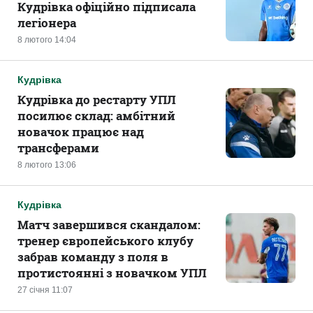
Кудрівка офіційно підписала
легіонера
8 лютого 14:04
Кудрівка
Кудрівка до рестарту УПЛ
посилює склад: амбітний
новачок працює над
трансферами
8 лютого 13:06
Кудрівка
Матч завершився скандалом:
тренер європейського клубу
забрав команду з поля в
протистоянні з новачком УПЛ
27 січня 11:07