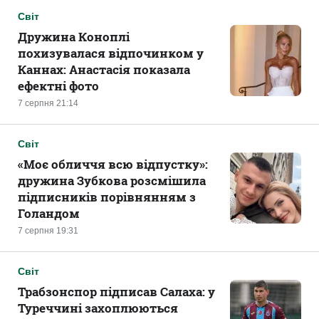
Світ
Дружина Коноплі
похизувалася відпочинком у
Каннах: Анастасія показала
ефектні фото
7 серпня 21:14
Світ
«Моє обличчя всю відпустку»:
дружина Зубкова розсмішила
підписників порівнянням з
Голандом
7 серпня 19:31
Світ
Трабзонспор підписав Салаха: у
Туреччині захоплюються