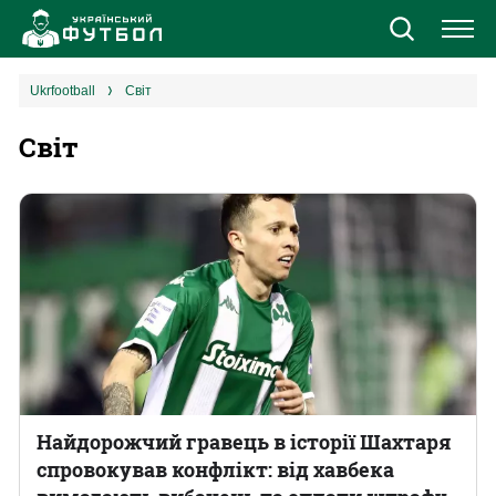
Новини
ukrfootball
Світ
Світ
Збірна
Єврокубки
УПЛ
1 ліга
2 ліга
Різне
Найдорожчий гравець в історії Шахтаря
спровокував конфлікт: від хавбека
Букмекери