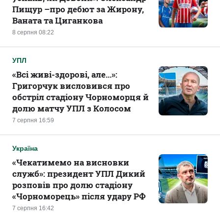
Пищур –про дебют за Жирону,
Ваната та Циганкова
8 серпня 08:22
УПЛ
«Всі живі-здорові, але...»:
Григорчук висловився про
обстріл стадіону Чорноморця й
долю матчу УПЛ з Колосом
7 серпня 16:59
Україна
«Чекатимемо на висновки
служб»: президент УПЛ Дикий
розповів про долю стадіону
«Чорноморець» після удару РФ
7 серпня 16:42