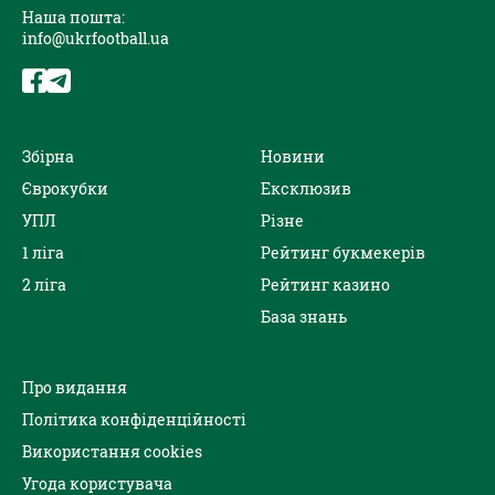
Наша пошта:
info@ukrfootball.ua
Збірна
Новини
Єврокубки
Ексклюзив
УПЛ
Різне
1 ліга
Рейтинг букмекерів
2 ліга
Рейтинг казино
База знань
Про видання
Політика конфіденційності
Використання cookies
Угода користувача