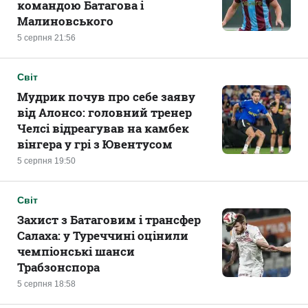
командою Батагова і
Малиновського
5 серпня 21:56
Світ
Мудрик почув про себе заяву
від Алонсо: головний тренер
Челсі відреагував на камбек
вінгера у грі з Ювентусом
5 серпня 19:50
Світ
Захист з Батаговим і трансфер
Салаха: у Туреччині оцінили
чемпіонські шанси
Трабзонспора
5 серпня 18:58