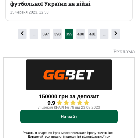
футбольної України на війні
15 червня 2023, 12:53
...
397
398
399
400
401
...
Реклама
150000 грн за депозит
9.9
Ліцензія КРАІЛ № 78 від 23.08.2023
На сайт
Участь в азартних іграх може викликати ігрову залежність.
Дотримуйтеся правил (принципів) відповідальної гри