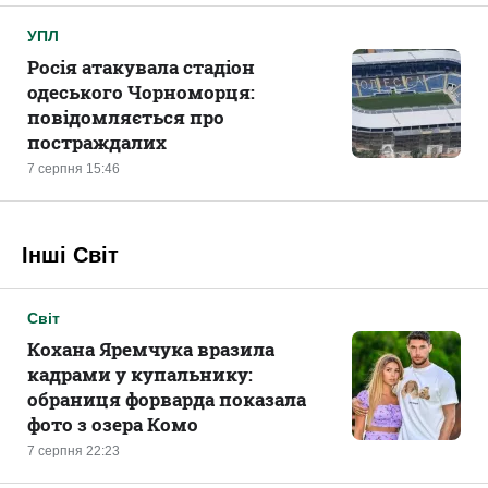
УПЛ
Росія атакувала стадіон
одеського Чорноморця:
повідомляється про
постраждалих
7 серпня 15:46
Інші Світ
Світ
Кохана Яремчука вразила
кадрами у купальнику:
обраниця форварда показала
фото з озера Комо
7 серпня 22:23