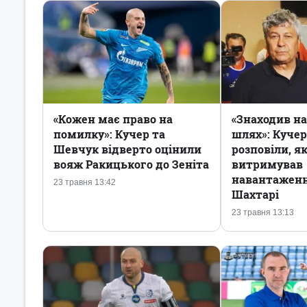
«Кожен має право на
«Знаходив н
помилку»: Кучер та
шлях»: Куче
Шевчук відверто оцінили
розповіли, я
вояж Ракицького до Зеніта
витримував
навантаженн
23 травня 13:42
Шахтарі
23 травня 13:13