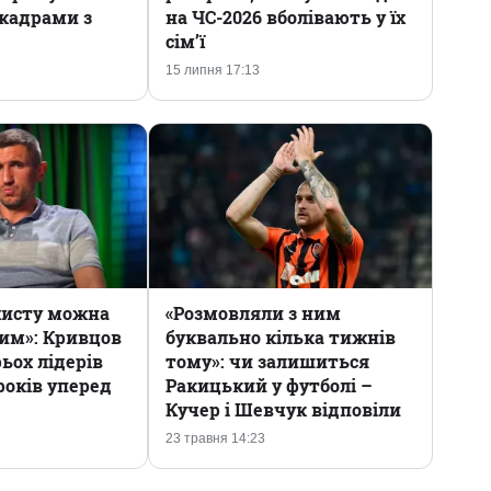
кадрами з
на ЧС-2026 вболівають у їх
сім’ї
15 липня 17:13
хисту можна
«Розмовляли з ним
ним»: Кривцов
буквально кілька тижнів
ьох лідерів
тому»: чи залишиться
 років уперед
Ракицький у футболі –
Кучер і Шевчук відповіли
23 травня 14:23