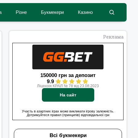
а
Різне
Букмекери
Казино
Реклама
150000 грн за депозит
9.9
Ліцензія КРАІЛ № 78 від 23.08.2023
На сайт
Участь в азартних іграх може викликати ігрову залежність.
Дотримуйтеся правил (принципів) відповідальної гри
Всі букмекери