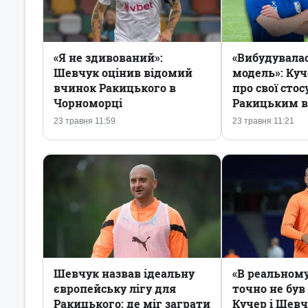
«Я не здивований»:
«Вибудувалас
Шевчук оцінив відомий
модель»: Куч
вчинок Ракицького в
про свої стос
Чорноморці
Ракицьким в
23 травня 11:59
23 травня 11:21
Шевчук назвав ідеальну
«В реальному
європейську лігу для
точно не був
Ракицького: де міг заграти
Кучер і Шевч