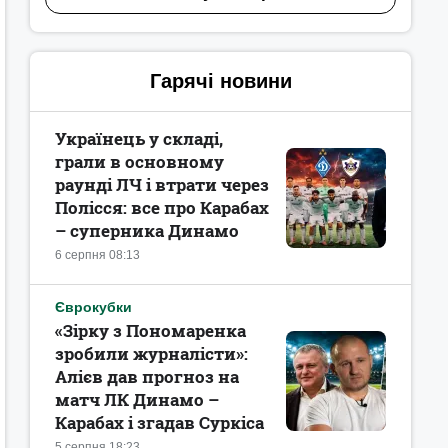
Гарячі новини
Українець у складі,
грали в основному
раунді ЛЧ і втрати через
Полісся: все про Карабах
– суперника Динамо
6 серпня 08:13
Єврокубки
«Зірку з Пономаренка
зробили журналісти»:
Алієв дав прогноз на
матч ЛК Динамо –
Карабах і згадав Суркіса
5 серпня 18:23