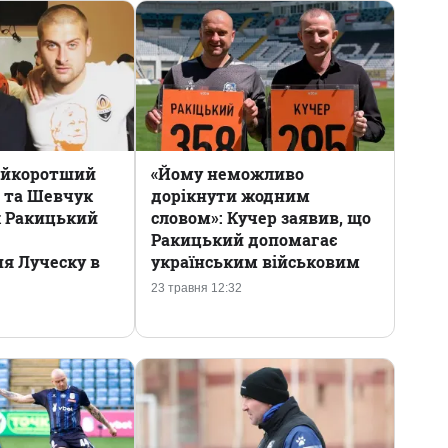
айкоротший
«Йому неможливо
р та Шевчук
дорікнути жодним
к Ракицький
словом»: Кучер заявив, що
Ракицький допомагає
я Луческу в
українським військовим
23 травня 12:32