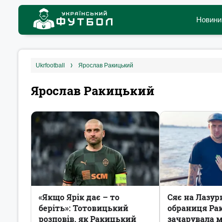
Новини
ukrfootball
Ярослав Ракицький
Ярослав Ракицький
«Якщо Ярік дає – то
Сяє на Лазур
беріть»: Тотовицький
обраниця Ра
розповів, як Ракицький
зачарувала 