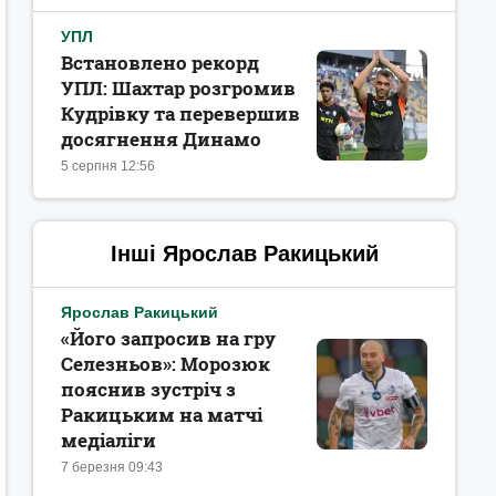
УПЛ
Встановлено рекорд
УПЛ: Шахтар розгромив
Кудрівку та перевершив
досягнення Динамо
5 серпня 12:56
Інші Ярослав Ракицький
Ярослав Ракицький
«Його запросив на гру
Селезньов‎»: Морозюк
пояснив зустріч з
Ракицьким на матчі
медіаліги
7 березня 09:43