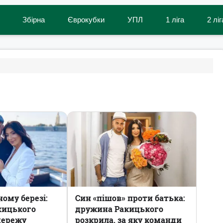
Збірна
Єврокубки
УПЛ
1 ліга
2 ліг
ному березі:
Син «пішов‎» проти батька:
кицького
дружина Ракицького
мережу
розкрила, за яку команди