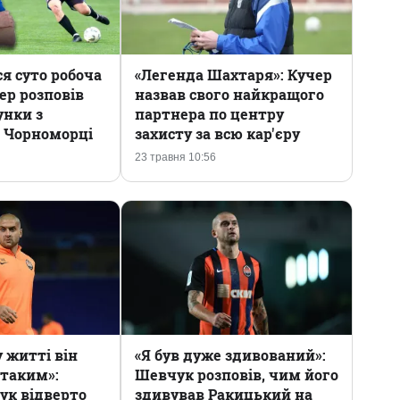
я суто робоча
«Легенда Шахтаря»: Кучер
ер розповів
назвав свого найкращого
унки з
партнера по центру
 Чорноморці
захисту за всю кар'єру
23 травня 10:56
 житті він
«Я був дуже здивований»:
 таким»:
Шевчук розповів, чим його
ук відверто
здивував Ракицький на