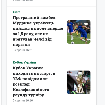
Світ
Програшний камбек
Мудрика: українець
вийшов на поле вперше
за 1,5 року, але не
врятував Челсі від
поразки
5 серпня 16:31
Кубок України
Кубок України
виходить на старт: в
УАФ повідомили
розклад
Кваліфікаційного
раунду турніру
5 серпня 16:16