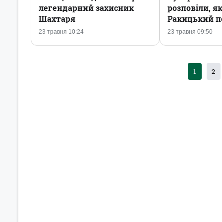
легендарний захисник
розповіли, я
Шахтаря
Ракицький п
23 травня 10:24
23 травня 09:50
1
2