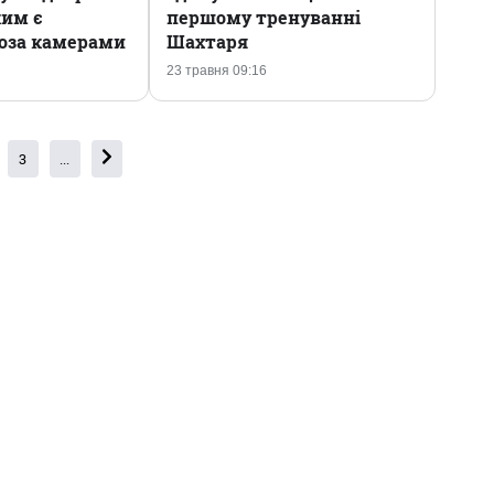
ким є
першому тренуванні
оза камерами
Шахтаря
23 травня 09:16
3
...