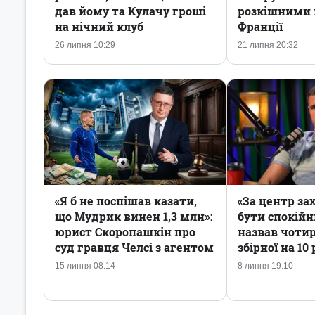
дав йому та Кулачу гроші
розкішними 
на нічний клуб
Франції
26 липня 10:29
21 липня 20:32
«Я б не поспішав казати,
«За центр за
що Мудрик винен 1,3 млн»:
бути спокій
юрист Скоропашкін про
назвав чотир
суд гравця Челсі з агентом
збірної на 10
15 липня 08:14
8 липня 19:10