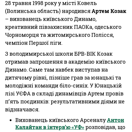
28 травня 1998 року у місті Ковель
(Волинська область) народився
Артем Козак
– вихованець київського Динамо,
креативний півзахисник ПАОКа, одеського
Чорноморця та житомирського Полісся,
чемпіон Першої ліги.
З володимирської школи БРВ-ВІК Козак
отримав запрошення в академію київського
Динамо. Саме там хавбек виступав на
дитячому рівні, пізніше грав за юнацькі та
молодіжні команди біло-синіх. У Юнацькій
лізі УЄФА в складі динамівців Артем провів
п’ять поєдинків: результативними діями не
відзначався.
Вихованець київського Арсеналу
Антон
Калайтан в інтерв’ю «УФ»
розповідав, що