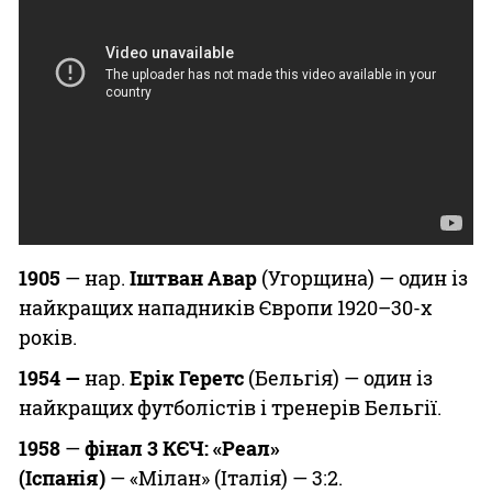
1905
— нар.
Іштван Авар
(Угорщина) — один із
найкращих нападників Європи 1920–30-х
років.
1954
—
нар.
Ерік Геретс
(Бельгія) — один із
найкращих футболістів і тренерів Бельгії.
1958
—
фінал 3 КЄЧ: «Реал»
(Іспанія)
— «Мілан» (Італія) — 3:2.