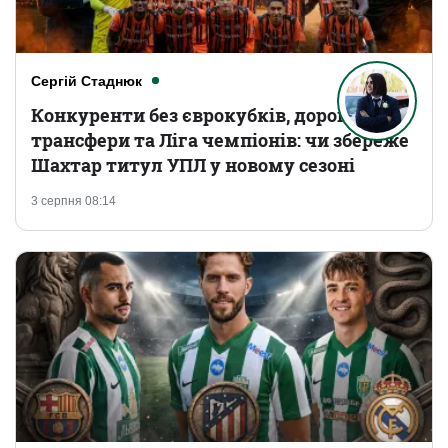
Сергій Стаднюк
Конкуренти без єврокубків, дорогі
трансфери та Ліга чемпіонів: чи збереже
Шахтар титул УПЛ у новому сезоні
3 серпня 08:14