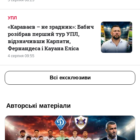
УПЛ
«Караваєв – не зрадник»: Бабич
розібрав перший тур УПЛ,
відзначивши Карпати,
Фернандеса і Кауана Еліса
4 серпня 09:55
Всі ексклюзиви
Авторські матеріали