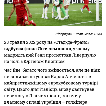
Ліверпуль – Реал. Фото: УЄФА
28 травня 2022 року на «Стад-де-Франс»
відбувся фінал Ліги чемпіонів
, у якому
мадридський Реал протистояв Ліверпулю
на чолі з Юргеном Клоппом.
Час йде, багато чого змінюється, але це ніяк
не впливає на успіхи Карло Анчелотті в
найпрестижнішому єврокубковому турнірі
світу. Цього дня італієць знову святкував
перемогу в Лізі чемпіонів, маючи у
власному складі українця – голкіпера