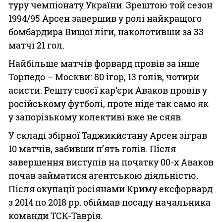
туру чемпіонату України. Зрештою той сезон
1994/95 Арсен завершив у ролі найкращого
бомбардира Вищої ліги, наколотивши за 33
матчі 21 гол.
Найбільше матчів форвард провів за інше
Торпедо – Москви: 80 ігор, 13 голів, чотири
асисти. Решту своєї кар’єри Аваков провів у
російському футболі, проте ніде так само як
у запорізькому колективі вже не сяяв.
У складі збірної Таджикистану Арсен зіграв
10 матчів, забивши п’ять голів. Після
завершення виступів на початку 00-х Аваков
почав займатися агентською діяльністю.
Після окупації росіянами Криму ексфорвард
з 2014 по 2018 рр. обіймав посаду начальника
команди ТСК-Таврія.