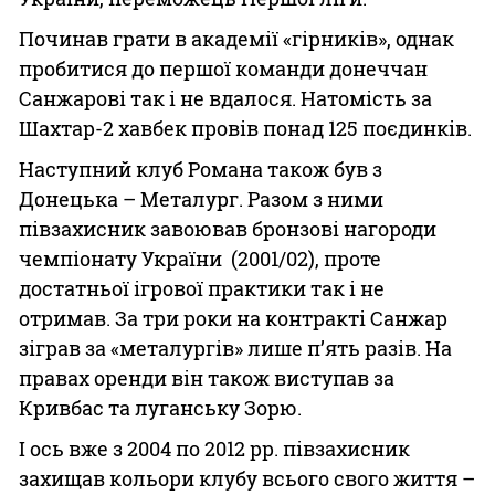
Починав грати в академії «гірників», однак
пробитися до першої команди донеччан
Санжарові так і не вдалося. Натомість за
Шахтар-2 хавбек провів понад 125 поєдинків.
Наступний клуб Романа також був з
Донецька – Металург. Разом з ними
півзахисник завоював бронзові нагороди
чемпіонату України (2001/02), проте
достатньої ігрової практики так і не
отримав. За три роки на контракті Санжар
зіграв за «металургів» лише п’ять разів. На
правах оренди він також виступав за
Кривбас та луганську Зорю.
І ось вже з 2004 по 2012 рр. півзахисник
захищав кольори клубу всього свого життя –