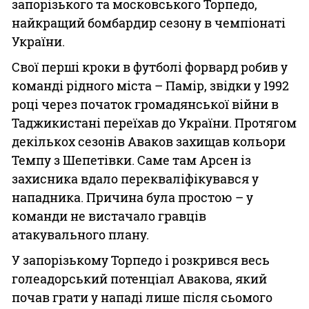
запорізького та московського Торпедо,
найкращий бомбардир сезону в чемпіонаті
України.
Свої перші кроки в футболі форвард робив у
команді рідного міста – Памір, звідки у 1992
році через початок громадянської війни в
Таджикистані переїхав до України. Протягом
декількох сезонів Аваков захищав кольори
Темпу з Шепетівки. Саме там Арсен із
захисника вдало перекваліфікувався у
нападника. Причина була простою – у
команди не вистачало гравців
атакувального плану.
У запорізькому Торпедо і розкрився весь
голеадорський потенціал Авакова, який
почав грати у нападі лише після сьомого