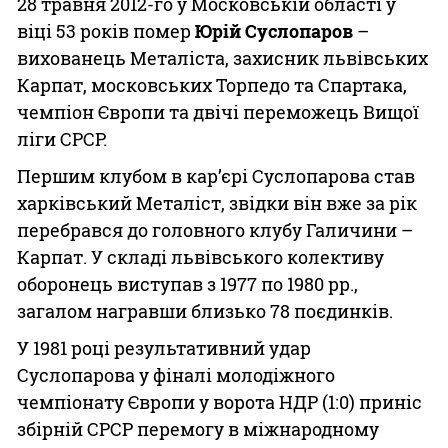
28 травня 2012-го у Московській області у
віці 53 років помер
Юрій Суслопаров
–
вихованець Металіста, захисник львівських
Карпат, московських Торпедо та Спартака,
чемпіон Європи та двічі переможець Вищої
ліги СРСР.
Першим клубом в кар’єрі Суслопарова став
харківський Металіст, звідки він вже за рік
перебрався до головного клубу Галичини –
Карпат. У складі львівського колективу
оборонець виступав з 1977 по 1980 рр.,
загалом награвши близько 78 поєдинків.
У 1981 році результативний удар
Суслопарова у фіналі молодіжного
чемпіонату Європи у ворота НДР (1:0) приніс
збірній СРСР перемогу в міжнародному