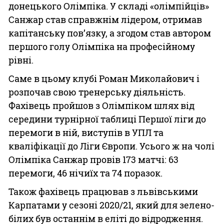
донецького Олімпіка. У складі «олімпійців»
Санжар став справжнім лідером, отримав
капітанську пов’язку, а згодом став автором
першого голу Олімпіка на професійному
рівні.
Саме в цьому клубі Роман Миколайович і
розпочав свою тренерську діяльність.
Фахівець пройшов з Олімпіком шлях від
середини турнірної таблиці Першої ліги до
перемоги в ній, виступів в УПЛ та
кваліфікації до Ліги Європи. Усього ж на чолі
Олімпіка Санжар провів 173 матчі: 63
перемоги, 46 нічиїх та 74 поразок.
Також фахівець працював з львівськими
Карпатами у сезоні 2020/21, який для зелено-
білих був останнім в еліті до відродження.