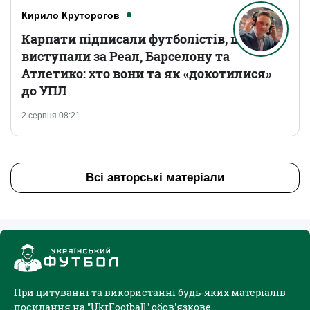
Кирило Круторогов
Карпати підписали футболістів, що
виступали за Реал, Барселону та
Атлетико: хто вони та як «докотилися»
до УПЛ
2 серпня 08:21
Всі авторські матеріали
При цитуванні та використанні будь-яких матеріалів
посилання на "UkrFootball" обов'язкове