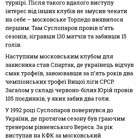
турнірі. Після такого вдалого виступу
інтерес від інших клубів не змусив чекати
на себе – московське Торпедо виявилося
першим. Там Суслопаров провів п’ять
сезонів, зігравши 130 матчів та забивши 15
голів.
Наступним московським клубом для
захисника став Спартак, де українець відчув
смак трофеїв, завоювавши за п’ять років два
чемпіонських трофеї Вищої ліги СРСР.
Загалом у складі червоно-білих Юрій провів
105 поєдинків, у яких забив два голи.
У 1992 році Суслопаров повернувся до
України, де протягом сезону був граючим
тренером рівненського Вереса. За рік
виступав на КФК за московський