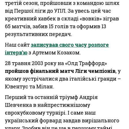
третій сезон, пройшовши з командою шлях
від Першої ліги до УПЛ. За увесь цей час
креативний хавбек в складі «вовків» зіграв
65 матчів, забив 15 голів та оформив 13
результативних передач.
Наш сайт
записував свого часу розлоге
інтерв’ю
з Артемом Козаком.
28 травня 2003 року на «Олд Траффорд»
пройшов фінальний матч Ліги чемпіонів
, у
якому зустрічалися два італійські гранди –
Ювентус та Мілан.
Перший та останній тріумф Андрія
Шевченка в найпрестижнішому
єврокубковому турнірі. І саме наш
український форвард завдав вирішального
удару. Зробив він це ще в першому таймі,