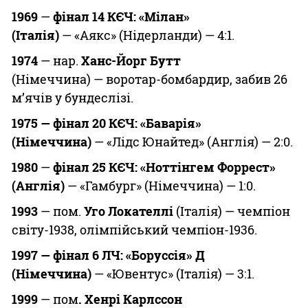
1969
—
фінал 14 КЄЧ: «Мілан»
(Італія)
— «Аякс» (Нідерланди) — 4:1.
1974
— нар.
Ханс-Йорг Бутт
(Німеччина) — воротар-бомбардир, забив 26
м’ячів у бундеслізі.
1975
— фінал 20 КЄЧ: «Баварія»
(Німеччина)
— «Лідс Юнайтед» (Англія) — 2:0.
1980
—
фінал 25 КЄЧ: «Ноттінгем
Форрест»
(Англія)
— «Гамбург» (Німеччина) — 1:0.
1993
— пом.
Уго
Локателлі
(Італія) — чемпіон
світу-1938, олімпійський чемпіон-1936.
1997 — фінал
6 ЛЧ: «Боруссія» Д
(Німеччина)
— «Ювентус» (Італія) — 3:1.
1999
— пом
. Хенрі Карлссон