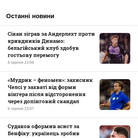
Останні новини
Сікан зіграв за Андерлехт проти
кривдників Динамо:
бельгійський клуб здобув
гостьову перемогу
6 серпня 23:08
«Мудрик – феномен»: захисник
Челсі у захваті від форми
вінгера після відсторонення
через допінговий скандал
6 серпня 23:07
Судаков оформив асист за
Бенфіку: українець зробив