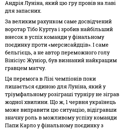
Андрія Луніна, який цю гру провів на лаві
для запасних.
За великим рахунком саме досвідчений
воротар Тібо Куртуа і зробив найбільший
внесок в успіх команди у фінальному
поєдинку проти «мерсисайдців». І саме
бельгієць, а не автор переможного голу
Вінісіус Жуніор, був визнаний найкращим
гравцем матчу.
Ця перемога в Лізі чемпіонів поки
лишається єдиною для Луніна, який у
тріумфальному розіграші турніру не зіграв
жодної хвилини. Що ж, 1 червня українець
може виправити цю ситуацію, відігравши
значну роль в можливому успіху команди
Папи Карло у фінальному поєдинку з