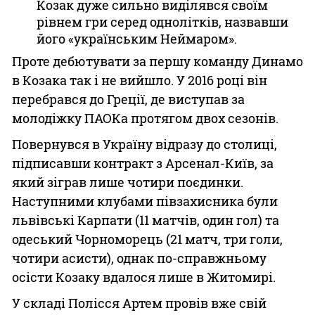
Козак дуже сильно виділявся своїм
рівнем гри серед однолітків, назвавши
його «українським Неймаром».
Проте дебютувати за першу команду Динамо
в Козака так і не вийшло. У 2016 році він
перебрався до Греції, де виступав за
молодіжку ПАОКа протягом двох сезонів.
Повернувся в Україну відразу до столиці,
підписавши контракт з Арсенал-Київ, за
який зіграв лише чотири поєдинки.
Наступними клубами півзахисника були
львівські Карпати (11 матчів, один гол) та
одеський Чорноморець (21 матч, три голи,
чотири асисти), однак по-справжньому
осісти Козаку вдалося лише в Житомирі.
У складі Полісся Артем провів вже свій