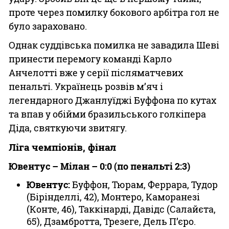
проте через помилку бокового арбітра гол не
було зараховано.
Однак суддівська помилка не завадила Шеві
принести перемогу команді Карло
Анчелотті вже у серії післяматчевих
пенальті. Українець розвів м’яч і
легендарного Джанлуїджі Буффона по кутах
та впав у обійми бразильського голкіпера
Діда, святкуючи звитягу.
Ліга чемпіонів, фінал
Ювентус – Мілан – 0:0 (по пенальті 2:3)
Ювентус:
Буффон, Тюрам, Феррара, Тудор
(Бірінделлі, 42), Монтеро, Каморанезі
(Конте, 46), Таккінарді, Давідс (Салайєта,
65), Дзамбротта, Трезеге, Дель П’єро.