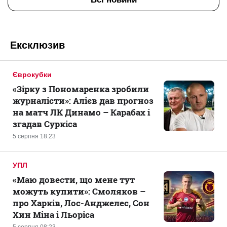
Ексклюзив
Єврокубки
«Зірку з Пономаренка зробили
журналісти»: Алієв дав прогноз
на матч ЛК Динамо – Карабах і
згадав Суркіса
5 серпня 18:23
УПЛ
«Маю довести, що мене тут
можуть купити»: Смоляков –
про Харків, Лос-Анджелес, Сон
Хин Міна і Льоріса
5 серпня 08:23