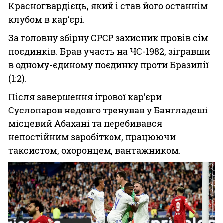
Красногвардієць, який і став його останнім
клубом в кар’єрі.
За головну збірну СРСР захисник провів сім
поєдинків. Брав участь на ЧС-1982, зігравши
в одному-єдиному поєдинку проти Бразилії
(1:2).
Після завершення ігрової кар’єри
Суслопаров недовго тренував у Бангладеші
місцевий Абахані та перебивався
непостійним заробітком, працюючи
таксистом, охоронцем, вантажником.