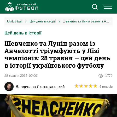
Новини
ukrfootball
цей день в історії
Шевченко та Лунін разом із Анчелотті тріумфують у Лізі чемпіонів: 28 травня — цей день в історії українського футболу
Цей день в історії
Збірна
Шевченко та Лунін разом із
Єврокубки
Анчелотті тріумфують у Лізі
чемпіонів: 28 травня — цей день
УПЛ
в історії українського футболу
1 ліга
28 травня 2015, 00:00
1779
★
★
★
★
★
★
★
★
★
★
Владислав Лютостанський
6 голосів
2 ліга
Різне
Букмекери