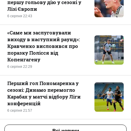
першу гольову дію у сезоні у
Лізі Європи
6 серпня 22:43
«Саме ми заслуговували
виходу в наступний раунд»:
Кравченко висловився про
поразку Полісся від
Копенгагену
6 серпня 22:29
Перший гол Пономаренка у
сезоні: Динамо перемогло
Карабах у матчі відбору Ліги
конференцій
6 серпня 21:57
Всі новини