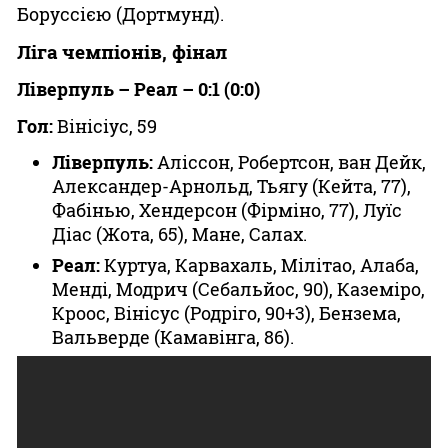
Боруссією (Дортмунд).
Ліга чемпіонів, фінал
Ліверпуль – Реал – 0:1 (0:0)
Гол:
Вінісіус, 59
Ліверпуль:
Аліссон, Робертсон, ван Дейк,
Александер-Арнольд, Тьягу (Кейта, 77),
Фабінью, Хендерсон (Фірміно, 77), Луїс
Діас (Жота, 65), Мане, Салах.
Реал:
Куртуа, Карвахаль, Мілітао, Алаба,
Менді, Модрич (Себальйос, 90), Каземіро,
Кроос, Вінісус (Родріго, 90+3), Бензема,
Вальверде (Камавінга, 86).