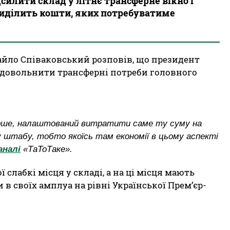
силити склад у літнє трансферне вікно і
иділить кошти, яких потребуватиме
йло Співаковський розповів, що президент
адовольнити трансферні потреби головного
перше, налаштований витратити саме ту суму на
 штабу, тобто якоїсь там економії в цьому аспекті
аналі
«ТаТоТаке».
 слабкі місця у складі, а на ці місця мають
в своїх амплуа на рівні Української Прем’єр-