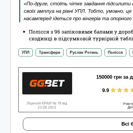
«По-друге, стоїть чітке завдання підсилити 
своїх амплуа на рівні УПЛ. Тобто, умовно, ц
насамперед ідеться про вінгерів та опорного 
Полісся з 96 заліковими балами у дороб
сходинці в підсумковій турнірній табли
УПЛ
Трансфери
Руслан Ротань
Полісся
150000 грн за 
9.9
Ліцензія КРАІЛ № 78 від
Участь
23.08.2023
Дот
Всі 