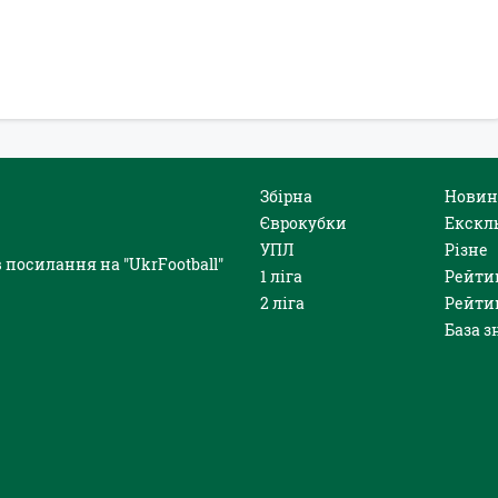
Збірна
Новин
Єврокубки
Екскл
УПЛ
Різне
 посилання на "UkrFootball"
1 ліга
Рейти
2 ліга
Рейти
База з