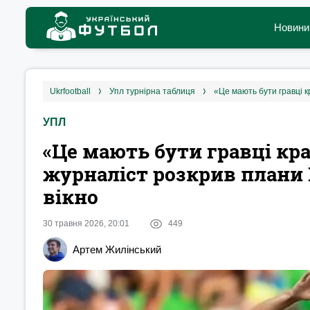
Новини
ukrfootball
упл турнірна таблиця
УПЛ
«Це мають бути гравці кра
журналіст розкрив плани 
вікно
30 травня 2026, 20:01
449
Артем Жилінський