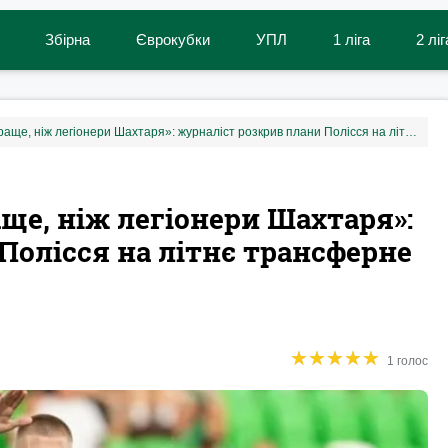
Збірна
Єврокубки
УПЛ
1 ліга
2 ліг
«Це мають бути гравці краще, ніж легіонери Шахтаря»: журналіст розкрив плани Полісся на літнє трансферне вікно
ще, ніж легіонери Шахтаря»:
Полісся на літнє трансферне
★
★
★
★
★
★
★
★
★
★
1 голос