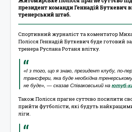
Житомирське Полісся прагне суттєво під
президент команди Геннадій Буткевич в
тренерський штаб.
Спортивний журналіст та коментатор Миха
Полісся Геннадій Буткевич буде готовий з
тренера Руслана Ротаня влітку.
«І з того, що я знаю, президент клубу, по-
трансфери, яка буде необхідна тренерському
не буде», — сказав Співаковський на
ютуб-к
Також Полісся прагне суттєво посилити свої
прийти футболісти, які будуть найкращими 
ліги.