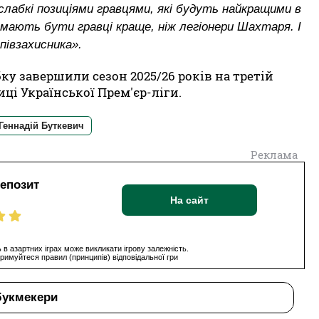
слабкі позиціями гравцями, які будуть найкращими в
е мають бути гравці краще, ніж легіонери Шахтаря. І
півзахисника».
ку завершили сезон 2025/26 років на третій
ці Української Прем'єр-ліги.
Геннадій Буткевич
Реклама
депозит
На сайт
 в азартних іграх може викликати ігрову залежність.
римуйтеся правил (принципів) відповідальної гри
букмекери