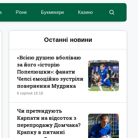
а
Різне
Букмекери
Казино
Останні новини
«Всією душею вболіваю
за його «історію
Попелюшки»: фанати
Челсі емоційно зустріли
повернення Мудрика
6 серпня 16:18
Чи претендують
Карпати на відсоток з
перепродажу Домчака?
Крапку в питанні