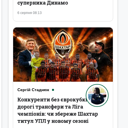
суперника Динамо
6 серпня 08:13
Сергій Стаднюк
Конкуренти без єврокубків,
дорогі трансфери та Ліга
чемпіонів: чи збереже Шахтар
титул УПЛ у новому сезоні