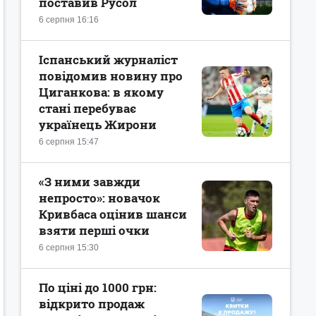
поставив Русол
6 серпня 16:16
Іспанський журналіст
повідомив новину про
Циганкова: в якому
стані перебуває
українець Жирони
6 серпня 15:47
«З ними завжди
непросто»: новачок
Кривбаса оцінив шанси
взяти перші очки
6 серпня 15:30
По ціні до 1000 грн:
відкрито продаж