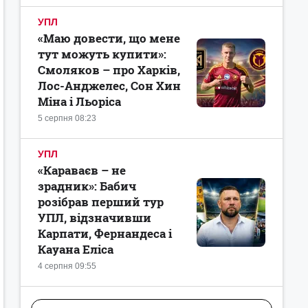
УПЛ
«Маю довести, що мене
тут можуть купити»:
Смоляков – про Харків,
Лос-Анджелес, Сон Хин
Міна і Льоріса
5 серпня 08:23
УПЛ
«Караваєв – не
зрадник»: Бабич
розібрав перший тур
УПЛ, відзначивши
Карпати, Фернандеса і
Кауана Еліса
4 серпня 09:55