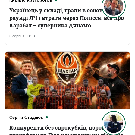
Кирило Круторогов
Українець у складі, грали в основному
раунді ЛЧ і втрати через Полісся: все про
Карабах – суперника Динамо
6 серпня 08:13
Сергій Стаднюк
Конкуренти без єврокубків, дорогі