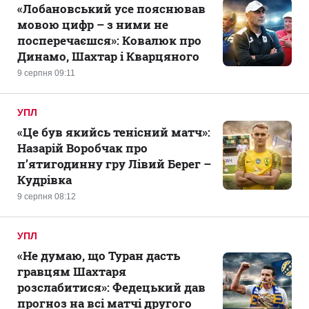
«Лобановський усе пояснював
мовою цифр – з ними не
посперечаєшся»: Ковалюк про
Динамо, Шахтар і Кварцяного
9 серпня 09:11
УПЛ
«Це був якийсь тенісний матч»:
Назарій Воробчак про
п’ятигодинну гру Лівий Берег –
Кудрівка
9 серпня 08:12
УПЛ
«Не думаю, що Туран дасть
гравцям Шахтаря
розслабитися»: Федецький дав
прогноз на всі матчі другого