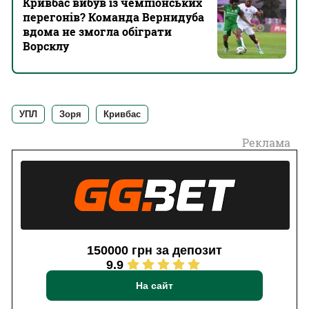
Кривбас вибув із чемпіонських
перегонів? Команда Вернидуба
вдома не змогла обіграти
Ворсклу
УПЛ
Зоря
Кривбас
Реклама
150000 грн за депозит
9.9
На сайт