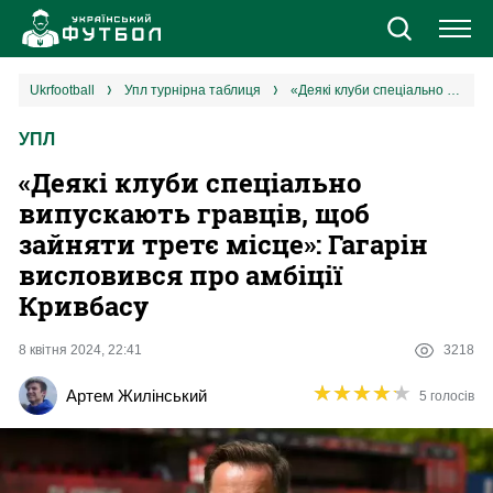
Новини
ukrfootball
упл турнірна таблиця
«Деякі клуби спеціально випускають гравців, щоб зайняти третє місце»: Гагарін висловився про амбіції Кривбасу
УПЛ
Збірна
«Деякі клуби спеціально
Єврокубки
випускають гравців, щоб
зайняти третє місце»: Гагарін
УПЛ
висловився про амбіції
Кривбасу
1 ліга
8 квітня 2024, 22:41
3218
2 ліга
★
★
★
★
★
★
★
★
★
★
Артем Жилінський
5 голосів
Різне
Букмекери