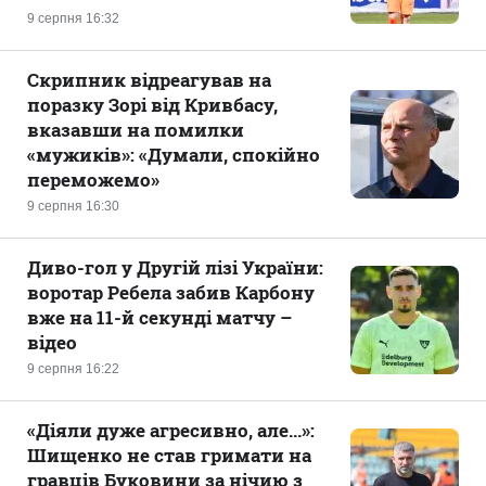
9 серпня 16:32
Скрипник відреагував на
поразку Зорі від Кривбасу,
вказавши на помилки
«мужиків»: «Думали, спокійно
переможемо»
9 серпня 16:30
Диво-гол у Другій лізі України:
воротар Ребела забив Карбону
вже на 11-й секунді матчу –
відео
9 серпня 16:22
«Діяли дуже агресивно, але...»:
Шищенко не став гримати на
гравців Буковини за нічию з