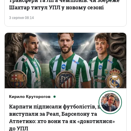
трансфери та Ліга чемпіонів: чи збереже
Шахтар титул УПЛ у новому сезоні
3 серпня 08:14
Кирило Круторогов
Карпати підписали футболістів, що
виступали за Реал, Барселону та
Атлетико: хто вони та як «докотилися»
до УПЛ