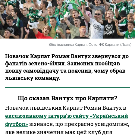
Казино
Вболівальники Карпат. Фото: ФК Карпати (Львів)
Новачок Карпат Роман Вантух звернувся до
фанатів зелено-білих. Захисник пообіцяв
повну самовіддачу та пояснив, чому обрав
львівську команду.
Що сказав Вантух про Карпати?
Новачок львівських Карпат Роман Вантух в
екслюзивному інтерв'ю сайту «Український
футбол»
зізнався, що прекрасно усвідомлює,
яке велике значення має цей клуб для