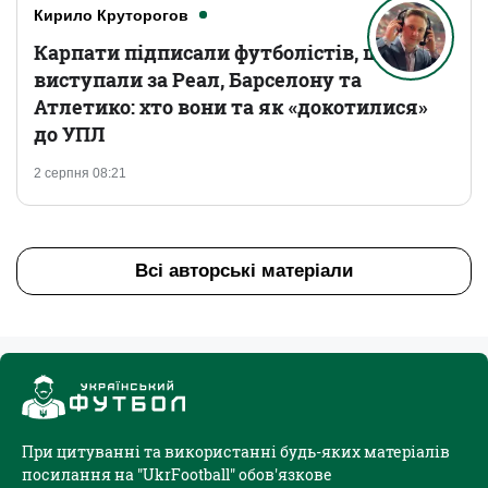
Кирило Круторогов
Карпати підписали футболістів, що
виступали за Реал, Барселону та
Атлетико: хто вони та як «докотилися»
до УПЛ
2 серпня 08:21
Всі авторські матеріали
При цитуванні та використанні будь-яких матеріалів
посилання на "UkrFootball" обов'язкове