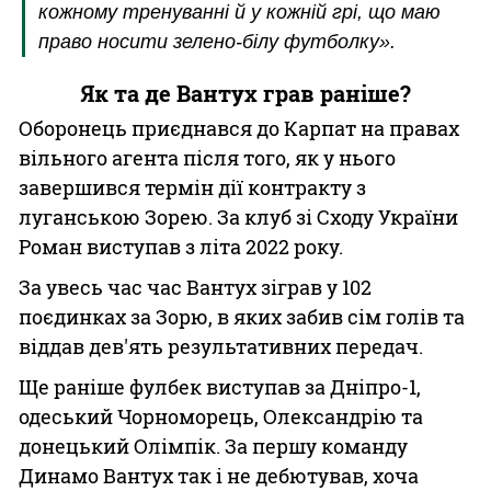
кожному тренуванні й у кожній грі, що маю
право носити зелено-білу футболку».
Як та де Вантух грав раніше?
Оборонець приєднався до Карпат на правах
вільного агента після того, як у нього
завершився термін дії контракту з
луганською Зорею. За клуб зі Сходу України
Роман виступав з літа 2022 року.
За увесь час час Вантух зіграв у 102
поєдинках за Зорю, в яких забив сім голів та
віддав дев'ять результативних передач.
Ще раніше фулбек виступав за Дніпро-1,
одеський Чорноморець, Олександрію та
донецький Олімпік. За першу команду
Динамо Вантух так і не дебютував, хоча