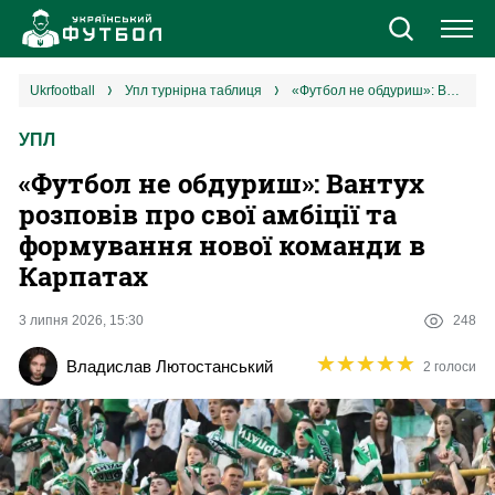
Новини
ukrfootball
упл турнірна таблиця
«Футбол не обдуриш»: Вантух розповів про свої амбіції та формування нової команди в Карпатах
УПЛ
Збірна
«Футбол не обдуриш»: Вантух
Єврокубки
розповів про свої амбіції та
формування нової команди в
УПЛ
Карпатах
1 ліга
3 липня 2026, 15:30
248
★
★
★
★
★
★
★
★
★
★
Владислав Лютостанський
2 голоси
2 ліга
Різне
Букмекери