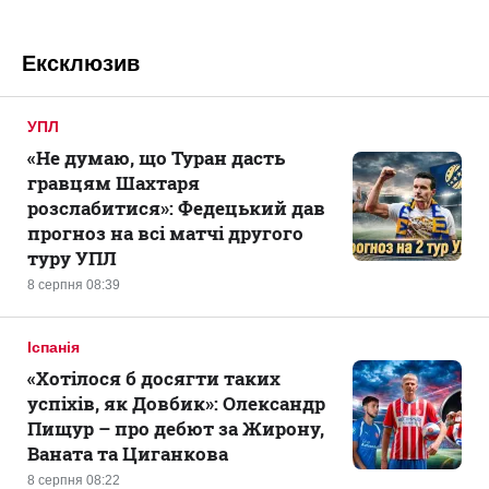
Ексклюзив
УПЛ
«Не думаю, що Туран дасть
гравцям Шахтаря
розслабитися»: Федецький дав
прогноз на всі матчі другого
туру УПЛ
8 серпня 08:39
Іспанія
«Хотілося б досягти таких
успіхів, як Довбик»: Олександр
Пищур – про дебют за Жирону,
Ваната та Циганкова
8 серпня 08:22