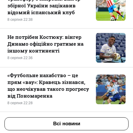
збірної України зацікавив
відомий іспанський клуб
8 серпня 22:38
Не потрібен Костюку: вінгер
Динамо офіційно гратиме на
іншому континенті
8 серпня 22:36
«Футбольне нахабство – це
прям «вау»: Кравець зізнався,
що неочікував такого прогресу
від Пономаренка
8 серпня 22:28
Всі новини