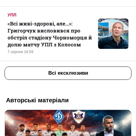
УПЛ
«Всі живі-здорові, але...»:
Григорчук висловився про
обстріл стадіону Чорноморця й
долю матчу УПЛ з Колосом
7 серпня 16:59
Всі ексклюзиви
Авторські матеріали