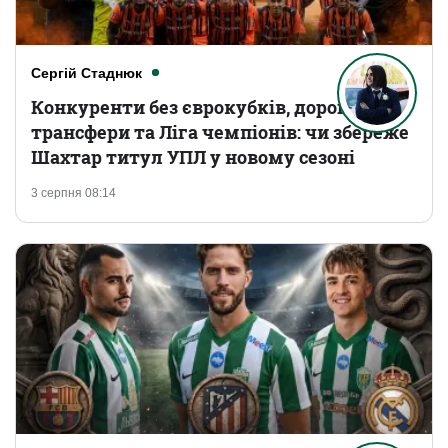
Сергій Стаднюк
Конкуренти без єврокубків, дорогі
трансфери та Ліга чемпіонів: чи збереже
Шахтар титул УПЛ у новому сезоні
3 серпня 08:14