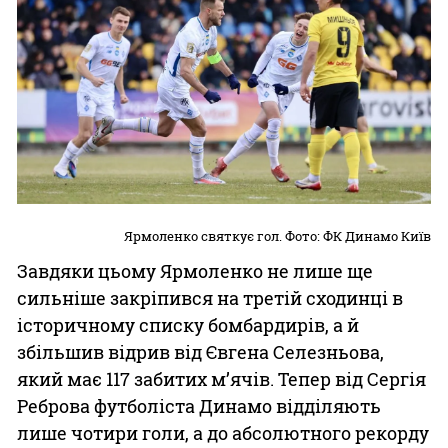
Ярмоленко святкує гол. Фото: ФК Динамо Київ
Завдяки цьому Ярмоленко не лише ще
сильніше закріпився на третій сходинці в
історичному списку бомбардирів, а й
збільшив відрив від Євгена Селезньова,
який має 117 забитих м’ячів. Тепер від Сергія
Реброва футболіста Динамо відділяють
лише чотири голи, а до абсолютного рекорду