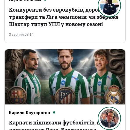
Конкуренти без єврокубків, дорогі
трансфери та Ліга чемпіонів: чи збереже
Шахтар титул УПЛ у новому сезоні
3 серпня 08:14
Кирило Круторогов
Карпати підписали футболістів, що
виступали за Реал, Барселону та