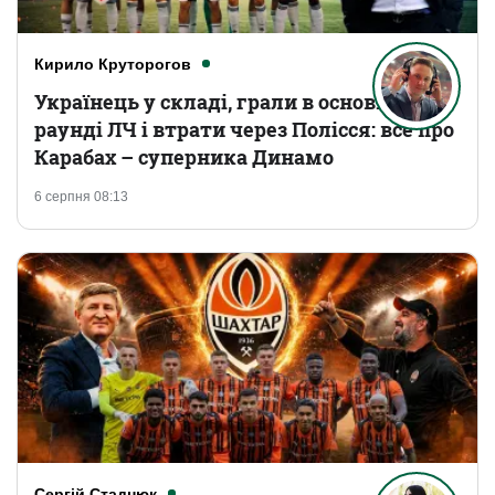
Кирило Круторогов
Українець у складі, грали в основному
раунді ЛЧ і втрати через Полісся: все про
Карабах – суперника Динамо
6 серпня 08:13
Сергій Стаднюк