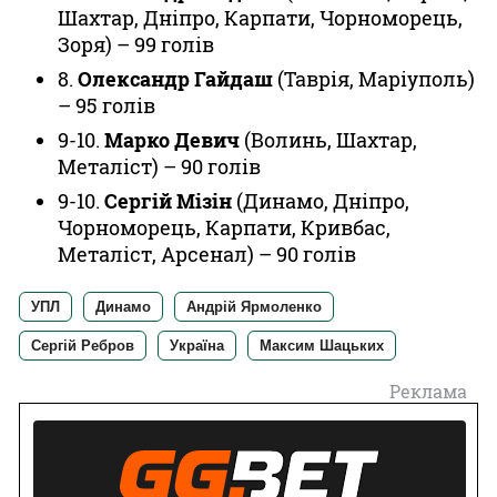
Шахтар, Дніпро, Карпати, Чорноморець,
Зоря) – 99 голів
8.
Олександр Гайдаш
(Таврія, Маріуполь)
– 95 голів
9-10.
Марко Девич
(Волинь, Шахтар,
Металіст) – 90 голів
9-10.
Сергій Мізін
(Динамо, Дніпро,
Чорноморець, Карпати, Кривбас,
Металіст, Арсенал) – 90 голів
УПЛ
Динамо
Андрій Ярмоленко
Сергій Ребров
Україна
Максим Шацьких
Реклама