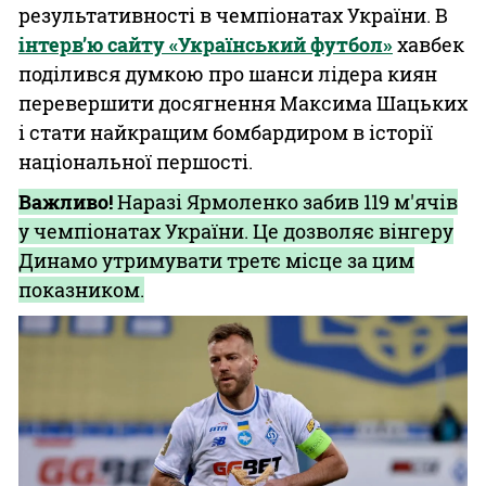
результативності в чемпіонатах України. В
інтерв’ю сайту «Український футбол»
хавбек
поділився думкою про шанси лідера киян
перевершити досягнення Максима Шацьких
і стати найкращим бомбардиром в історії
національної першості.
Важливо!
Наразі Ярмоленко забив 119 м'ячів
у чемпіонатах України. Це дозволяє вінгеру
Динамо утримувати третє місце за цим
показником.