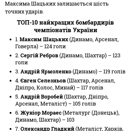
Максима Шацьких залишається шість
точних ударів.
ТОП-10 найкращих бомбардирів
чемпіонатів України
1.
Максим Шацьких
(Динамо, Арсенал,
Говерла) – 124 голи
2.
Сергій Ребров
(Динамо, Шахтар) – 123
голи
3.
Андрій Ярмоленко
(Динамо) – 119 голів
4.
Євген Селезньов
(Шахтар, Арсенал,
Дніпро, Колос, Минай) – 117 голів
5.
Андрій Воробей
(Шахтар, Дніпро,
Арсенал, Металіст) – 105 голів
6.
Жуніор Мораес
(Металург (Донецьк),
Динамо, Шахтар) – 103
7.
Олександр Гладкий
(Металіст, Харків,