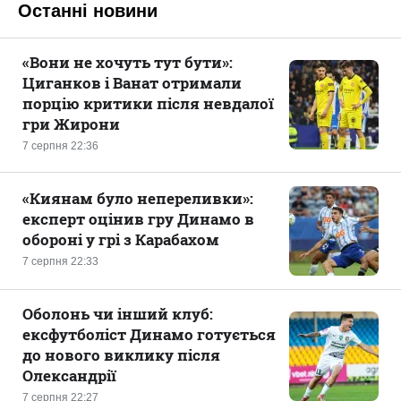
Останні новини
«Вони не хочуть тут бути»:
Циганков і Ванат отримали
порцію критики після невдалої
гри Жирони
7 серпня 22:36
«Киянам було непереливки»:
експерт оцінив гру Динамо в
обороні у грі з Карабахом
7 серпня 22:33
Оболонь чи інший клуб:
ексфутболіст Динамо готується
до нового виклику після
Олександрії
7 серпня 22:27