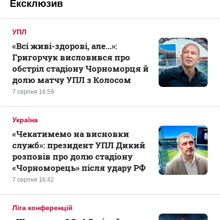
Ексклюзив
УПЛ
«Всі живі-здорові, але...»:
Григорчук висловився про
обстріл стадіону Чорноморця й
долю матчу УПЛ з Колосом
7 серпня 16:59
Україна
«Чекатимемо на висновки
служб»: президент УПЛ Дикий
розповів про долю стадіону
«Чорноморець» після удару РФ
7 серпня 16:42
Ліга конференцій