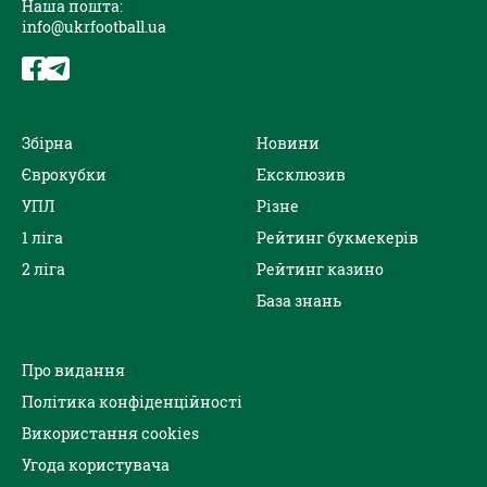
Наша пошта:
info@ukrfootball.ua
Збірна
Новини
Єврокубки
Ексклюзив
УПЛ
Різне
1 ліга
Рейтинг букмекерів
2 ліга
Рейтинг казино
База знань
Про видання
Політика конфіденційності
Використання cookies
Угода користувача