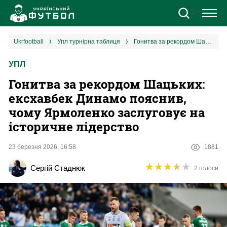
Новини
ukrfootball
упл турнірна таблиця
Гонитва за рекордом Шацьких: ексхавбек Динамо пояснив, чому Ярмоленко заслуговує на історичне лідерство
УПЛ
Збірна
Гонитва за рекордом Шацьких:
Єврокубки
ексхавбек Динамо пояснив,
чому Ярмоленко заслуговує на
УПЛ
історичне лідерство
1 ліга
23 березня 2026, 16:58
1881
★
★
★
★
★
★
★
★
★
★
Сергій Стаднюк
2 голоси
2 ліга
Різне
Букмекери