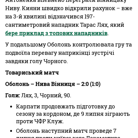
Ниву. Кияни швидко відкрили рахунок
вже
–
на 3-й хвилині відзначився 197-
сантиметровий нападник Тарас Лях, який
бере приклад з топових нападників
.
У подальшому Оболонь контролювала гру та
подвоїла перевагу наприкінці зустрічі
завдяки голу Чорного.
Товариський матч
Оболонь – Нива Вінниця – 2:0 (1:0)
Голи:
Лях, 3, Чорний, 90.
Карпати продовжать підготовку до
сезону за кордоном, де 9 липня зіграють
проти ЧФР Клуж.
Оболонь наступний матч проведе 7