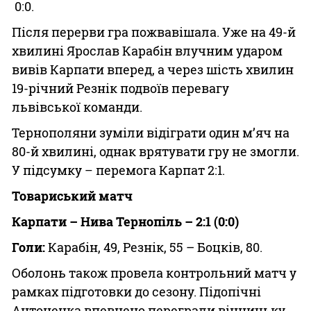
0:0.
Після перерви гра пожвавішала. Уже на 49-й
хвилині Ярослав Карабін влучним ударом
вивів Карпати вперед, а через шість хвилин
19-річний Резнік подвоїв перевагу
львівської команди.
Тернополяни зуміли відіграти один м’яч на
80-й хвилині, однак врятувати гру не змогли.
У підсумку
перемога Карпат 2:1.
–
Товариський матч
Карпати – Нива Тернопіль – 2:1 (0:0)
Голи:
Карабін, 49, Резнік, 55 – Боцків, 80.
Оболонь також провела контрольний матч у
рамках підготовки до сезону. Підопічні
Антоненка впевнено переграли вінницьку