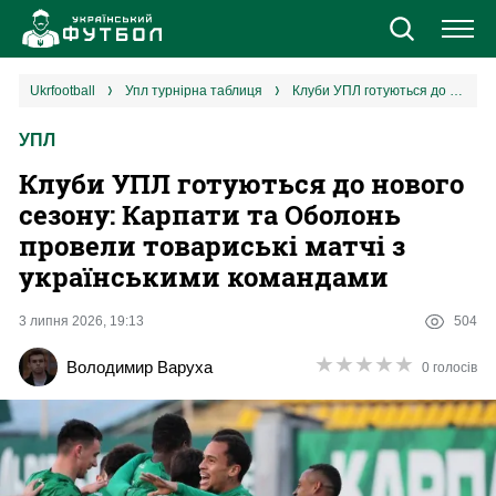
Новини
ukrfootball
упл турнірна таблиця
Клуби УПЛ готуються до нового сезону: Карпати та Оболонь провели товариські матчі з українськими командами
УПЛ
Збірна
Клуби УПЛ готуються до нового
Єврокубки
сезону: Карпати та Оболонь
провели товариські матчі з
УПЛ
українськими командами
1 ліга
3 липня 2026, 19:13
504
★
★
★
★
★
★
★
★
★
★
Володимир Варуха
0 голосів
2 ліга
Різне
Букмекери