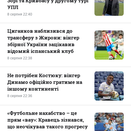
Зорі та Кривбасу у другому турі
УПЛ
8 серпня 22:40
Циганков наблизився до
трансферу з Жирони: вінгер
збірної України зацікавив
відомий іспанський клуб
8 серпня 22:38
Не потрібен Костюку: вінгер
Динамо офіційно гратиме на
іншому континенті
8 серпня 22:36
«Футбольне нахабство – це
прям «вау»: Кравець зізнався,
що неочікував такого прогресу