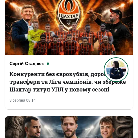
Сергій Стаднюк
Конкуренти без єврокубків, дорогі
трансфери та Ліга чемпіонів: чи збереже
Шахтар титул УПЛ у новому сезоні
3 серпня 08:14