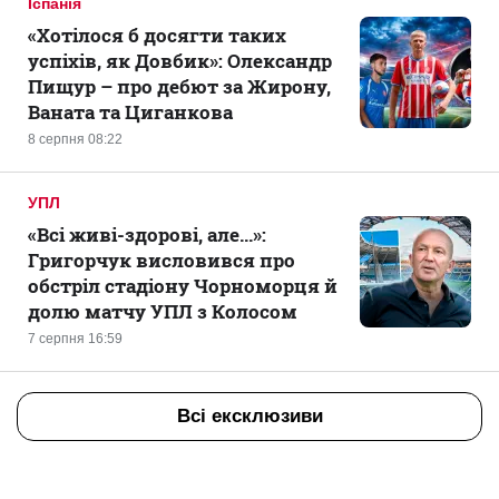
Іспанія
«Хотілося б досягти таких
успіхів, як Довбик»: Олександр
Пищур – про дебют за Жирону,
Ваната та Циганкова
8 серпня 08:22
УПЛ
«Всі живі-здорові, але...»:
Григорчук висловився про
обстріл стадіону Чорноморця й
долю матчу УПЛ з Колосом
7 серпня 16:59
Всі ексклюзиви