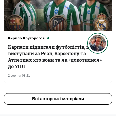
Кирило Круторогов
Карпати підписали футболістів, що
виступали за Реал, Барселону та
Атлетико: хто вони та як «докотилися»
до УПЛ
2 серпня 08:21
Всі авторські матеріали