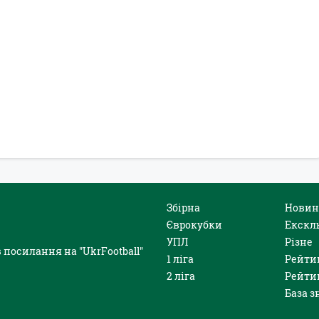
Збірна
Новин
Єврокубки
Екскл
УПЛ
Різне
 посилання на "UkrFootball"
1 ліга
Рейти
2 ліга
Рейти
База з