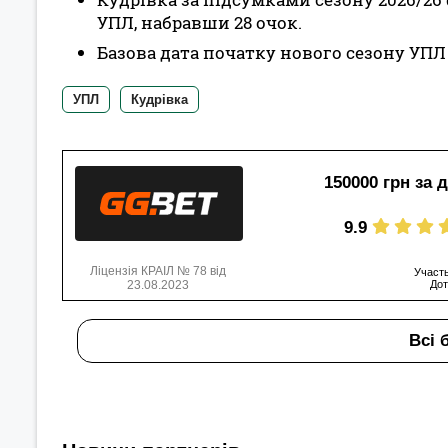
УПЛ, набравши 28 очок.
Базова дата початку нового сезону УПЛ 
УПЛ
Кудрівка
150000 грн за 
9.9
Ліцензія КРАІЛ № 78 від
Участь
23.08.2023
Дот
Всі 