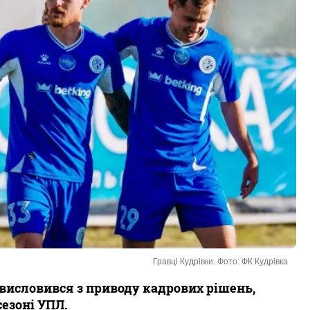
Гравці Кудрівки. Фото: ФК Кудрівка
висловився з приводу кадрових рішень,
езоні УПЛ.