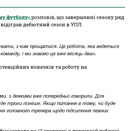
му футболу»
розповів, що завершенні сезону ряд
 відіграв дебютний сезон в УПЛ.
шувати, з ким прощатися. Це робота, яка ведеться
оманду, і ми знаємо це вже місяць-два».
тенційних новачків та роботу на
и, з деякими вже попередньо говорили. Для
уде трохи пізніше. Якщо питання в тому, чи буде
ння головного тренера щодо підсилення певних
фінішувала на 13 сходинці в турнірній таблиці