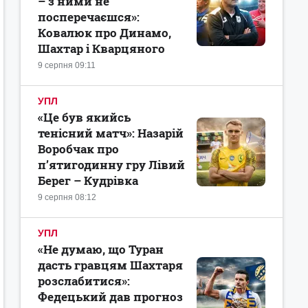
– з ними не
посперечаєшся»:
Ковалюк про Динамо,
Шахтар і Кварцяного
9 серпня 09:11
УПЛ
«Це був якийсь
тенісний матч»: Назарій
Воробчак про
п’ятигодинну гру Лівий
Берег – Кудрівка
9 серпня 08:12
УПЛ
«Не думаю, що Туран
дасть гравцям Шахтаря
розслабитися»:
Федецький дав прогноз