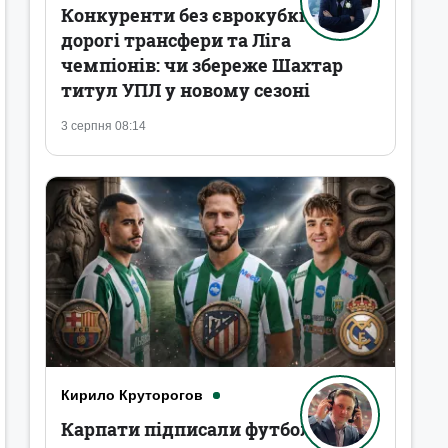
Конкуренти без єврокубків,
дорогі трансфери та Ліга
чемпіонів: чи збереже Шахтар
титул УПЛ у новому сезоні
3 серпня 08:14
Кирило Круторогов
Карпати підписали футболістів,