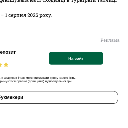
– 1 серпня 2026 року.
Реклама
депозит
На сайт
 в азартних іграх може викликати ігрову залежність.
римуйтеся правил (принципів) відповідальної гри
букмекери