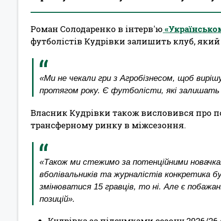
Роман Солодаренко в інтерв'ю
«Українсько
футболістів Кудрівки залишить клуб, який
«Ми не чекали гри з Агробізнесом, щоб вирі
протягом року. Є футболісти, які залишать к
Власник Кудрівки також висловився про по
трансферному ринку в міжсезоння.
«Також ми стежимо за потенційними новачкам
вболівальників та журналістів конкретика б
змінюватися 15 гравців, то ні. Але є побажа
позицій».
Кудрівка за підсумками сезону 2026/26 