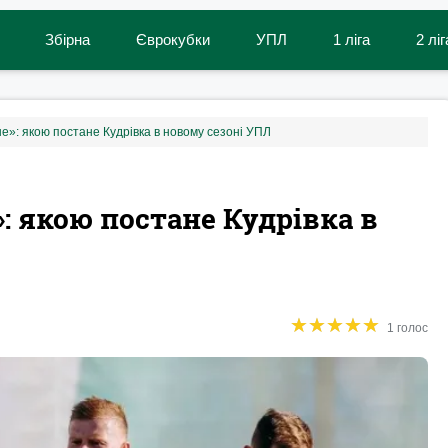
Збірна
Єврокубки
УПЛ
1 ліга
2 ліг
е»: якою постане Кудрівка в новому сезоні УПЛ
: якою постане Кудрівка в
★
★
★
★
★
★
★
★
★
★
1 голос