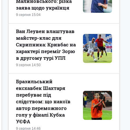
Малиновського: різка
заява щодо українця
9 серпня 15:04
Ван Леувен влаштував
майстер-клас для
Скрипника: Кривбас на
характері переміг Зорю
в другому турі УПЛ
9 серпня 14:50
Бразильський
ексхавбек Шахтаря
перебуває під
слідством: що накоїв
автор переможного
голу у фіналі Кубка
УЄФА
9 серпня 14:46