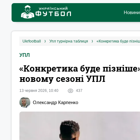
Новини
ukrfootball
упл турнірна таблиця
«Конкретика буде пізніш
УПЛ
«Конкретика буде пізніше»
новому сезоні УПЛ
13 червня 2026, 10:40
437
Олександр Карпенко