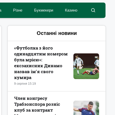
а
Різне
Букмекери
Казино
Останні новини
«Футболка з його
одинадцятим номером
була мрією»:
ексзахисник Динамо
назвав ім'я свого
кумира
9 серпня 15:19
Член конгресу
Трабзонспора розніс
клуб за контракт