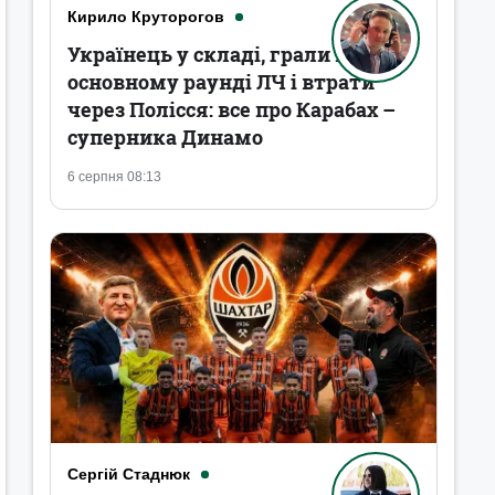
Кирило Круторогов
Українець у складі, грали в
основному раунді ЛЧ і втрати
через Полісся: все про Карабах –
суперника Динамо
6 серпня 08:13
Сергій Стаднюк