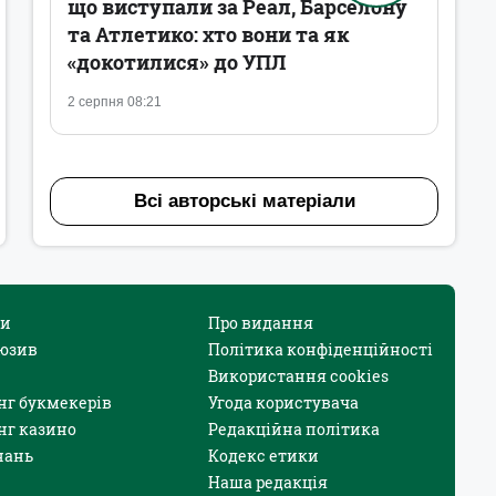
що виступали за Реал, Барселону
та Атлетико: хто вони та як
«докотилися» до УПЛ
2 серпня 08:21
Всі авторські матеріали
и
Про видання
юзив
Політика конфіденційності
Використання cookies
нг букмекерів
Угода користувача
нг казино
Редакційна політика
нань
Кодекс етики
Наша редакція