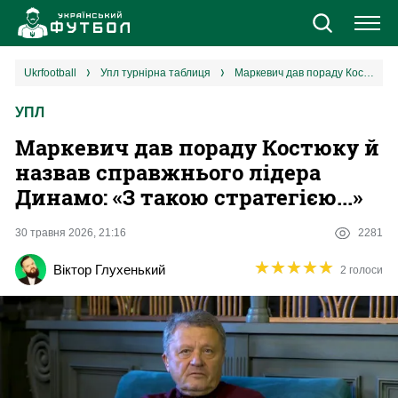
Новини
ukrfootball
упл турнірна таблиця
Маркевич дав пораду Костюку й назвав справжнього лідера Динамо: «З такою стратегією...»
УПЛ
Збірна
Маркевич дав пораду Костюку й
Єврокубки
назвав справжнього лідера
Динамо: «З такою стратегією...»
УПЛ
30 травня 2026, 21:16
2281
1 ліга
★
★
★
★
★
★
★
★
★
★
Віктор Глухенький
2 голоси
2 ліга
Різне
Букмекери