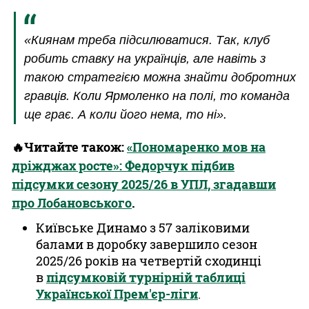
«Киянам треба підсилюватися. Так, клуб
робить ставку на українців, але навіть з
такою стратегією можна знайти добротних
гравців. Коли Ярмоленко на полі, то команда
ще грає. А коли його нема, то ні».
🔥Читайте також:
«Пономаренко мов на
дріжджах росте»: Федорчук підбив
підсумки сезону 2025/26 в УПЛ, згадавши
про Лобановського
.
Київське Динамо з 57 заліковими
балами в доробку завершило сезон
2025/26 років на четвертій сходинці
в
підсумковій турнірній таблиці
Української Прем'єр-ліги
.