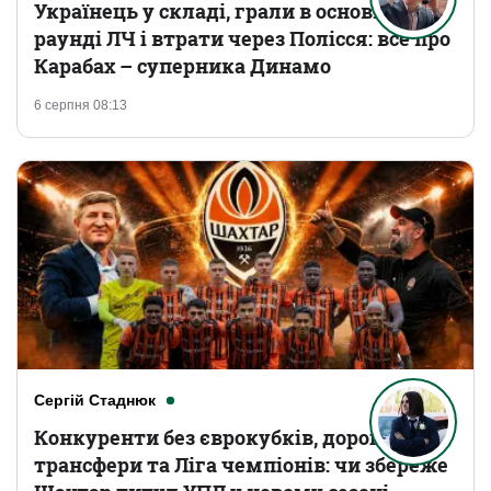
Українець у складі, грали в основному
раунді ЛЧ і втрати через Полісся: все про
Карабах – суперника Динамо
6 серпня 08:13
Сергій Стаднюк
Конкуренти без єврокубків, дорогі
трансфери та Ліга чемпіонів: чи збереже