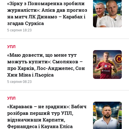
«Зірку з Пономаренка зробили
журналісти»: Алієв дав прогноз
на матч ЛК Динамо – Карабах і
згадав Суркіса
5 серпня 18:23
УПЛ
«Маю довести, що мене тут
можуть купити»: Смоляков –
про Харків, Лос-Анджелес, Сон
Хин Міна і Льоріса
5 серпня 08:23
УПЛ
«Караваєв – не зрадник»: Бабич
розібрав перший тур УПЛ,
відзначивши Карпати,
Фернандеса і Кауана Еліса