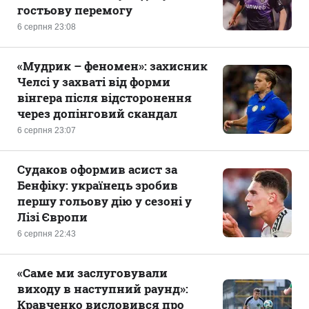
гостьову перемогу
6 серпня 23:08
«Мудрик – феномен»: захисник
Челсі у захваті від форми
вінгера після відсторонення
через допінговий скандал
6 серпня 23:07
Судаков оформив асист за
Бенфіку: українець зробив
першу гольову дію у сезоні у
Лізі Європи
6 серпня 22:43
«Саме ми заслуговували
виходу в наступний раунд»:
Кравченко висловився про