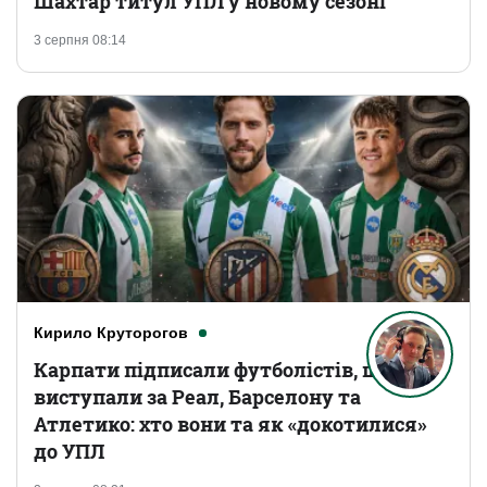
Шахтар титул УПЛ у новому сезоні
3 серпня 08:14
Кирило Круторогов
Карпати підписали футболістів, що
виступали за Реал, Барселону та
Атлетико: хто вони та як «докотилися»
до УПЛ