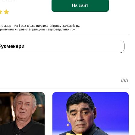
На сайт
 в азартних іграх може викликати ігрову залежність.
римуйтеся правил (принципів) відповідальної гри
букмекери