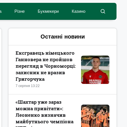
а
Різне
Букмекери
Казино
Останні новини
Ексгравець німецького
Ганновера не пройшов
перегляд в Чорноморці:
захисник не вразив
Григорчука
7 серпня 13:22
«Шахтар уже зараз
можна привітати»:
Леоненко визначив
майбутнього чемпіона