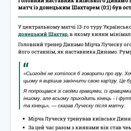
Головний наставник київського Динамо М
матч із донецьким Шахтарем (0:1) був ос
У центральному матчі 13-го туру Українськ
донецький Шахтар
, в якому кияни мінімал
Головний тренер Динамо Мірча Луческу ог
його останнім, як наставника Динамо. Рум
«Сьогодні не хотілося б говорити про гру. Хо
цьому я вирішив закінчити свою кар'єру. Це б
Я попрощався зі своїми гравцями, із гравця
іншому, але всьому приходить кінець - і футб
та кінець», — сказав Луческу після матчу.
Мірча Луческу тренував київське Динам
За цей час разом з киянами він став ч