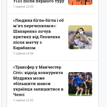
УПЛ після першого туру
7 серпня 13:20
«Людина бігла-бігла і об
м'яч перечепилася»:
Шапаренко почув
критику від Леоненка
після матчу з
Карабахом
7 серпня 12:58
«Трансфер у Манчестер
Сіті»: відхід конкурента
Мудрика може
збільшити шанси
українця залишитися в
Челсі
7 серпня 12:52