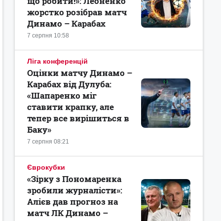
що робити!»: Леоненко
жорстко розібрав матч
Динамо – Карабах
7 серпня 10:58
Ліга конференцій
Оцінки матчу Динамо –
Карабах від Дулуба:
«Шапаренко міг
ставити крапку, але
тепер все вирішиться в
Баку»
7 серпня 08:21
Єврокубки
«Зірку з Пономаренка
зробили журналісти»:
Алієв дав прогноз на
матч ЛК Динамо –