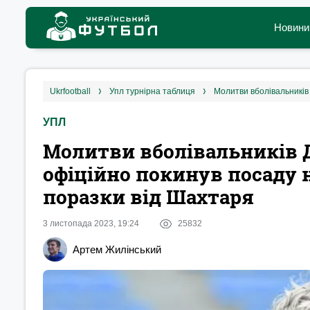
Новини
ukrfootball
упл турнірна таблиця
УПЛ
Молитви вболівальників 
офіційно покинув посаду 
поразки від Шахтаря
3 листопада 2023, 19:24
25832
Артем Жилінський