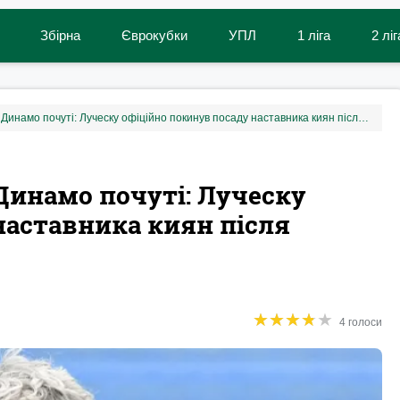
Збірна
Єврокубки
УПЛ
1 ліга
2 ліг
Молитви вболівальників Динамо почуті: Луческу офіційно покинув посаду наставника киян після поразки від Шахтаря
Динамо почуті: Луческу
наставника киян після
★
★
★
★
★
★
★
★
★
★
4 голоси