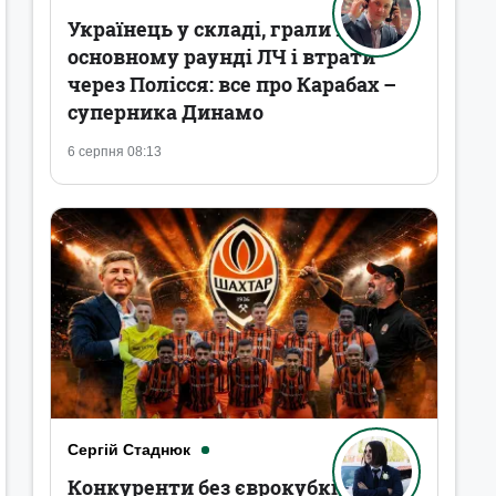
Українець у складі, грали в
основному раунді ЛЧ і втрати
через Полісся: все про Карабах –
суперника Динамо
6 серпня 08:13
Сергій Стаднюк
Конкуренти без єврокубків,