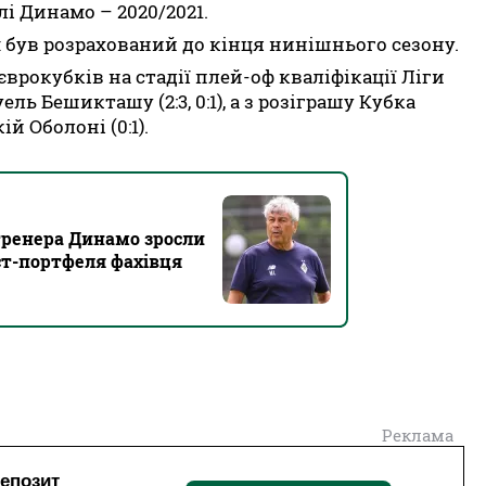
лі Динамо – 2020/2021.
 був розрахований до кінця нинішнього сезону.
врокубків на стадії плей-оф кваліфікації Ліги
ь Бешикташу (2:3, 0:1), а з розіграшу Кубка
ій Оболоні (0:1).
 тренера Динамо зросли
ест-портфеля фахівця
Реклама
депозит