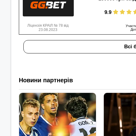
9.9
Ліцензія КРАІЛ № 78 від
Участь
23.08.2023
Дот
Всі 