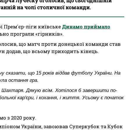
ірча Луческу оголосив, що сьогоднішній
танній на чолі столичної команди.
ої Прем'єр-ліги київське
Динамо приймало
ьно програли «гірників».
олосив, що матч проти донецької команди став
ун додав, що всьому приходить кінець.
чу сказати, що 15 років віддав футболу України. На
ула остання гра.
ми Шахтаря. Дякую всім. Хотілося б завершити по-
ольної кар'єри, і кохання, і життя. Усьому є початок
о з 2020 року.
емпіоном України, завоював Суперкубок та Кубок