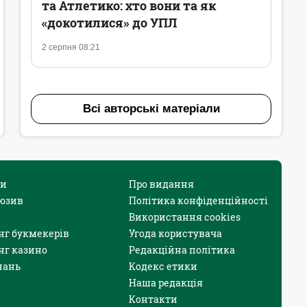
та Атлетико: хто вони та як
«докотилися» до УПЛ
2 серпня 08:21
Всі авторські матеріали
и
Про видання
юзив
Політика конфіденційності
Використання cookies
нг букмекерів
Угода користувача
нг казино
Редакційна політика
нань
Кодекс етики
Наша редакція
Контакти