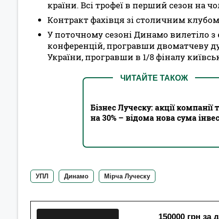
країни. Всі трофеї в перший сезон на чо
Контракт фахівця зі столичним клубом
У поточному сезоні Динамо вилетіло з є
конференцій, програвши двоматчеву дуел
України, програвши в 1/8 фіналу київськ
ЧИТАЙТЕ ТАКОЖ
Бізнес Луческу: акції компанії
на 30% – відома нова сума інв
УПЛ
Динамо
Мірча Луческу
150000 грн за 