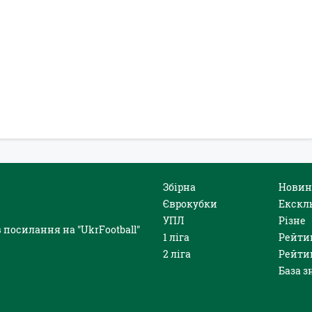
Збірна
Новин
Єврокубки
Екскл
УПЛ
Різне
 посилання на "UkrFootball"
1 ліга
Рейти
2 ліга
Рейти
База з