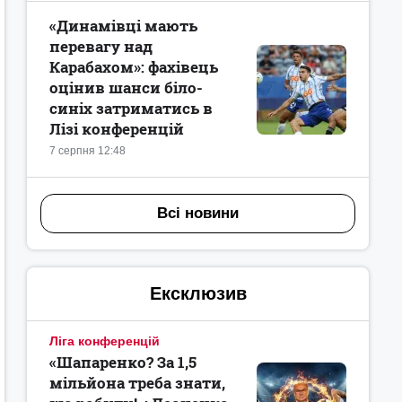
«Динамівці мають
перевагу над
Карабахом»: фахівець
оцінив шанси біло-
синіх затриматись в
Лізі конференцій
7 серпня 12:48
Всі новини
Ексклюзив
Ліга конференцій
«Шапаренко? За 1,5
мільйона треба знати,