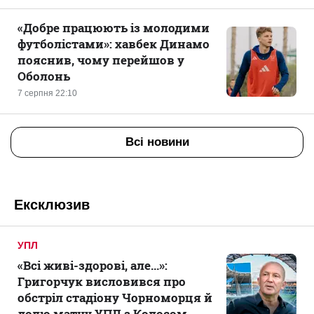
«Добре працюють із молодими
футболістами»: хавбек Динамо
пояснив, чому перейшов у
Оболонь
7 серпня 22:10
Всі новини
Ексклюзив
УПЛ
«Всі живі-здорові, але...»:
Григорчук висловився про
обстріл стадіону Чорноморця й
долю матчу УПЛ з Колосом