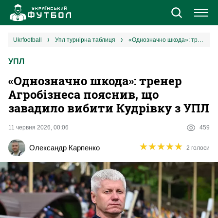
Новини
ukrfootball
упл турнірна таблиця
«Однозначно шкода»: тренер Агробізнеса пояснив, що завадило вибити Кудрівку з УПЛ
УПЛ
Збірна
«Однозначно шкода»: тренер
Єврокубки
Агробізнеса пояснив, що
завадило вибити Кудрівку з УПЛ
УПЛ
11 червня 2026, 00:06
459
1 ліга
★
★
★
★
★
★
★
★
★
★
Олександр Карпенко
2 голоси
2 ліга
Різне
Букмекери