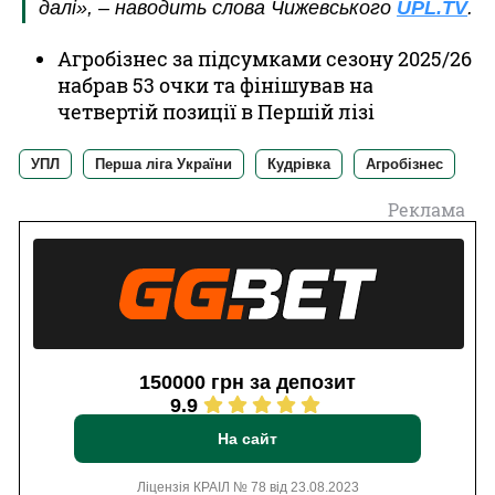
далі», – наводить слова Чижевського
UPL.TV
.
Агробізнес за підсумками сезону 2025/26
набрав 53 очки та фінішував на
четвертій позиції в Першій лізі
УПЛ
Перша ліга України
Кудрівка
Агробізнес
Реклама
150000 грн за депозит
9.9
На сайт
Ліцензія КРАІЛ № 78 від 23.08.2023