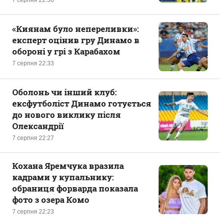
7 серпня 22:36
«Киянам було непереливки»:
експерт оцінив гру Динамо в
обороні у грі з Карабахом
7 серпня 22:33
Оболонь чи інший клуб:
ексфутболіст Динамо готується
до нового виклику після
Олександрії
7 серпня 22:27
Кохана Яремчука вразила
кадрами у купальнику:
обраниця форварда показала
фото з озера Комо
7 серпня 22:23