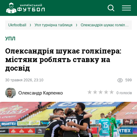
Новини
ukrfootball
упл турнірна таблиця
Олександрія шукає голкіпера: містяни роблять ставку на досвід
УПЛ
Збірна
Олександрія шукає голкіпера:
Єврокубки
містяни роблять ставку на
досвід
УПЛ
30 травня 2026, 23:10
599
1 ліга
★
★
★
★
★
★
★
★
★
★
Олександр Карпенко
0 голосів
2 ліга
Різне
Букмекери