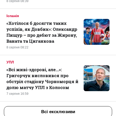
8 серпня 08:39
Іспанія
«Хотілося б досягти таких
успіхів, як Довбик»: Олександр
Пищур – про дебют за Жирону,
Ваната та Циганкова
8 серпня 08:22
УПЛ
«Всі живі-здорові, але...»:
Григорчук висловився про
обстріл стадіону Чорноморця й
долю матчу УПЛ з Колосом
7 серпня 16:59
Всі ексклюзиви