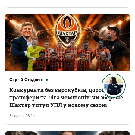
Сергій Стаднюк
Конкуренти без єврокубків, дорогі
трансфери та Ліга чемпіонів: чи збереже
Шахтар титул УПЛ у новому сезоні
3 серпня 08:14