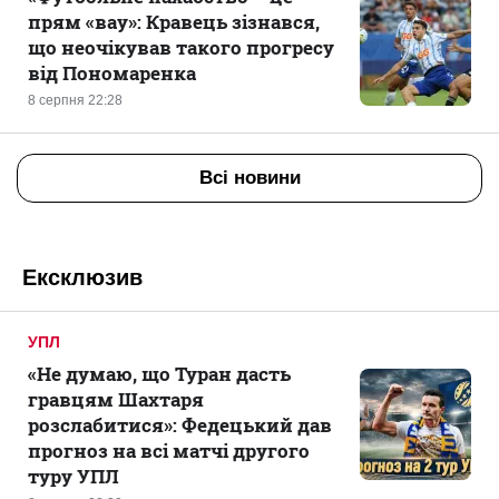
прям «вау»: Кравець зізнався,
що неочікував такого прогресу
від Пономаренка
8 серпня 22:28
Всі новини
Ексклюзив
УПЛ
«Не думаю, що Туран дасть
гравцям Шахтаря
розслабитися»: Федецький дав
прогноз на всі матчі другого
туру УПЛ