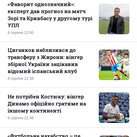
«Фаворит однозначний»:
експерт дав прогноз на матч
Зорі та Кривбасу у другому турі
УПЛ
8 серпня 22:40
Циганков наблизився до
трансферу з Жирони: вінгер
збірної України зацікавив
відомий іспанський клуб
8 серпня 22:38
Не потрібен Костюку: вінгер
Динамо офіційно гратиме на
іншому континенті
8 серпня 22:36
«Футбольне нахабство – це