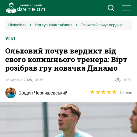
Новини
ukrfootball
упл турнірна таблиця
Ольховий почув вердикт від свого колишнього тренера: Вірт розібрав гру новачка Динамо
УПЛ
Збірна
Ольховий почув вердикт від
Єврокубки
свого колишнього тренера: Вірт
розібрав гру новачка Динамо
УПЛ
16 червня 2026, 10:36
1051
1 ліга
★
★
★
★
★
★
★
★
★
★
Богдан Чернишевський
1 голос
2 ліга
Різне
Букмекери