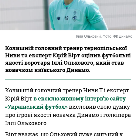
Казино
Ілля Ольховий. Фото: ФК Динамо
Колишній головний тренер тернопільської
Ниви та експерт Юрій Вірт оцінив футбольні
якості воротаря Іллі Ольхового, який став
новачком київського Динамо.
Колишній головний тренер Ниви Т і експерт
Юрій Вірт
в ексклюзивному інтерв'ю сайту
«Український футбол»
висловив свою думку
про ігрові якості новачка Динамо і голкіпера
Іллі Ольхового.
Вірт вважає, що Ольховий дуже сильний у