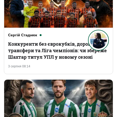
Сергій Стаднюк
Конкуренти без єврокубків, дорогі
трансфери та Ліга чемпіонів: чи збереже
Шахтар титул УПЛ у новому сезоні
3 серпня 08:14