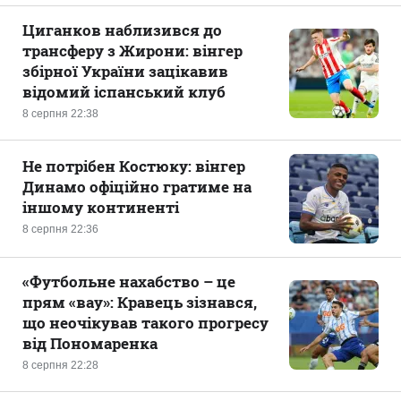
Циганков наблизився до
трансферу з Жирони: вінгер
збірної України зацікавив
відомий іспанський клуб
8 серпня 22:38
Не потрібен Костюку: вінгер
Динамо офіційно гратиме на
іншому континенті
8 серпня 22:36
«Футбольне нахабство – це
прям «вау»: Кравець зізнався,
що неочікував такого прогресу
від Пономаренка
8 серпня 22:28