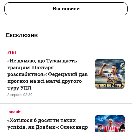
Всі новини
Ексклюзив
УПЛ
«Не думаю, що Туран дасть
гравцям Шахтаря
розслабитися»: Федецький дав
прогноз на всі матчі другого
туру УПЛ
8 серпня 08:39
Іспанія
«Хотілося б досягти таких
успіхів, як Довбик»: Олександр