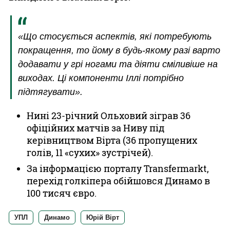
«Що стосується аспектів, які потребують
покращення, то йому в будь-якому разі варто
додавати у грі ногами та діяти сміливіше на
виходах. Ці компоненти Іллі потрібно
підтягувати».
Нині 23-річний Ольховий зіграв 36
офіційних матчів за Ниву під
керівництвом Вірта (36 пропущених
голів, 11 «сухих» зустрічей).
За інформацією порталу Transfermarkt,
перехід голкіпера обійшовся Динамо в
100 тисяч євро.
УПЛ
Динамо
Юрій Вірт