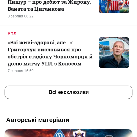
Пищур – про дебют за Жирону,
Ваната та Циганкова
8 серпня 08:22
УПЛ
«Всі живі-здорові, але...»:
Григорчук висловився про
обстріл стадіону Чорноморця й
долю матчу УПЛ з Колосом
7 серпня 16:59
Всі ексклюзиви
Авторські матеріали