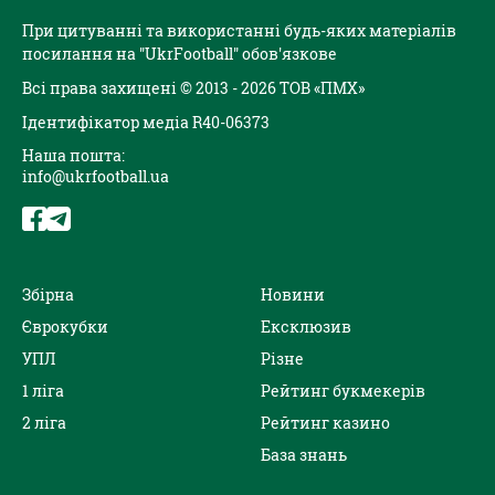
При цитуванні та використанні будь-яких матеріалів
посилання на "UkrFootball" обов'язкове
Всі права захищені © 2013 - 2026 ТОВ «ПМХ»
Ідентифікатор медіа R40-06373
Наша пошта:
info@ukrfootball.ua
Збірна
Новини
Єврокубки
Ексклюзив
УПЛ
Різне
1 ліга
Рейтинг букмекерів
2 ліга
Рейтинг казино
База знань