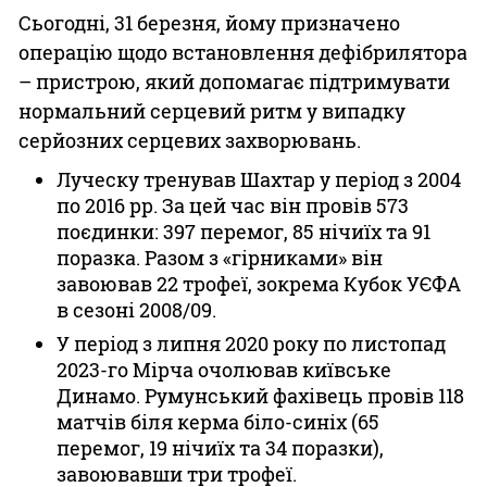
Сьогодні, 31 березня, йому призначено
операцію щодо встановлення дефібрилятора
– пристрою, який допомагає підтримувати
нормальний серцевий ритм у випадку
серйозних серцевих захворювань.
Луческу тренував Шахтар у період з 2004
по 2016 рр. За цей час він провів 573
поєдинки: 397 перемог, 85 нічиїх та 91
поразка. Разом з «гірниками» він
завоював 22 трофеї, зокрема Кубок УЄФА
в сезоні 2008/09.
У період з липня 2020 року по листопад
2023-го Мірча очолював київське
Динамо. Румунський фахівець провів 118
матчів біля керма біло-синіх (65
перемог, 19 нічиїх та 34 поразки),
завоювавши три трофеї.