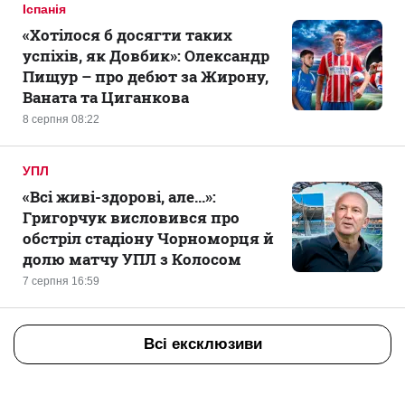
Іспанія
«Хотілося б досягти таких
успіхів, як Довбик»: Олександр
Пищур – про дебют за Жирону,
Ваната та Циганкова
8 серпня 08:22
УПЛ
«Всі живі-здорові, але...»:
Григорчук висловився про
обстріл стадіону Чорноморця й
долю матчу УПЛ з Колосом
7 серпня 16:59
Всі ексклюзиви