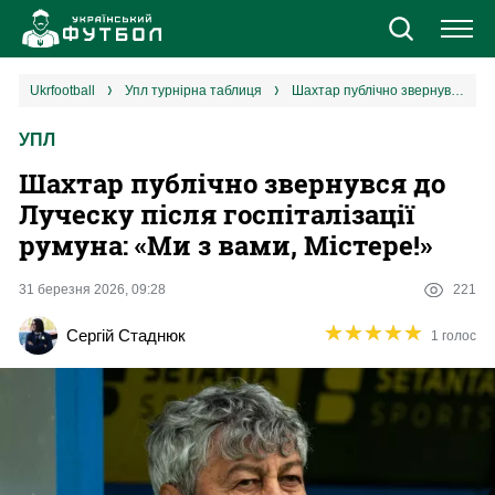
Новини
ukrfootball
упл турнірна таблиця
Шахтар публічно звернувся до Луческу після госпіталізації румуна: «‎Ми з вами, Містере!»
УПЛ
Збірна
Шахтар публічно звернувся до
Єврокубки
Луческу після госпіталізації
румуна: «‎Ми з вами, Містере!»
УПЛ
31 березня 2026, 09:28
221
1 ліга
★
★
★
★
★
★
★
★
★
★
Сергій Стаднюк
1 голос
2 ліга
Різне
Букмекери