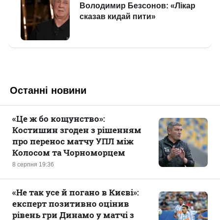
Останні новини
«Це ж бо кощунство»:
Костишин згоден з рішенням
про перенос матчу УПЛ між
Колосом та Чорноморцем
8 серпня 19:36
«Не так усе й погано в Києві»:
експерт позитивно оцінив
рівень гри Динамо у матчі з