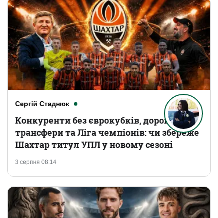
Сергій Стаднюк
Конкуренти без єврокубків, дорогі
трансфери та Ліга чемпіонів: чи збереже
Шахтар титул УПЛ у новому сезоні
3 серпня 08:14