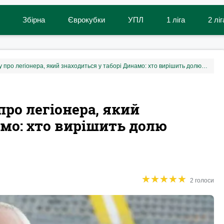
Збірна
Єврокубки
УПЛ
1 ліга
2 ліг
Суркіс сказав всю правду про легіонера, який знаходиться у таборі Динамо: хто вирішить долю гравця у команді
про легіонера, який
амо: хто вирішить долю
★
★
★
★
★
★
★
★
★
★
2 голоси