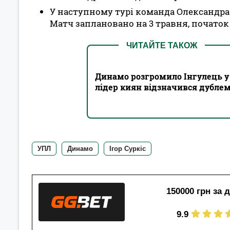
У наступному турі команда Олександра 
Матч заплановано на 3 травня, початок г
ЧИТАЙТЕ ТАКОЖ
Динамо розгромило Інгулець у 
лідер киян відзначився дублем
УПЛ
Динамо
Ігор Суркіс
150000 грн за 
9.9