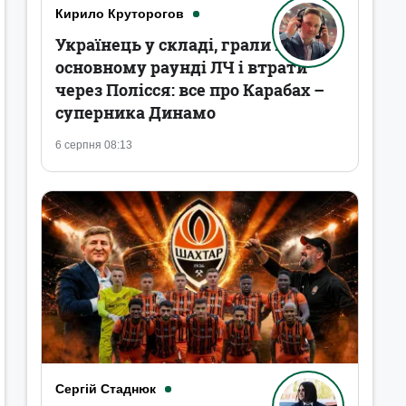
Кирило Круторогов
Українець у складі, грали в
основному раунді ЛЧ і втрати
через Полісся: все про Карабах –
суперника Динамо
6 серпня 08:13
Сергій Стаднюк