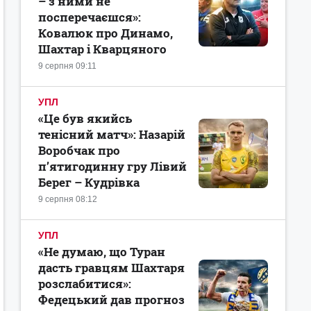
– з ними не
посперечаєшся»:
Ковалюк про Динамо,
Шахтар і Кварцяного
9 серпня 09:11
УПЛ
«Це був якийсь
тенісний матч»: Назарій
Воробчак про
п’ятигодинну гру Лівий
Берег – Кудрівка
9 серпня 08:12
УПЛ
«Не думаю, що Туран
дасть гравцям Шахтаря
розслабитися»:
Федецький дав прогноз