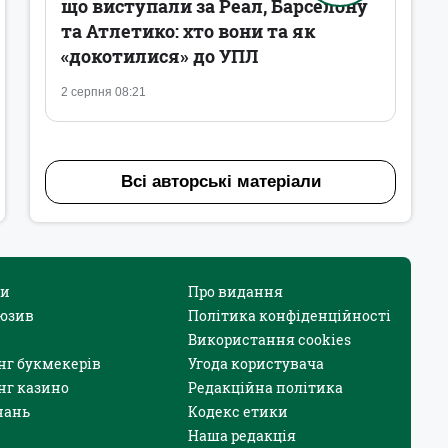
що виступали за Реал, Барселону
та Атлетико: хто вони та як
«докотилися» до УПЛ
2 серпня 08:21
Всі авторські матеріали
и
Про видання
юзив
Політика конфіденційності
Використання cookies
нг букмекерів
Угода користувача
нг казино
Редакційна політика
нань
Кодекс етики
Наша редакція