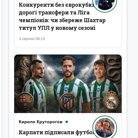
Конкуренти без єврокубків,
дорогі трансфери та Ліга
чемпіонів: чи збереже Шахтар
титул УПЛ у новому сезоні
3 серпня 08:14
Кирило Круторогов
Карпати підписали футболістів,