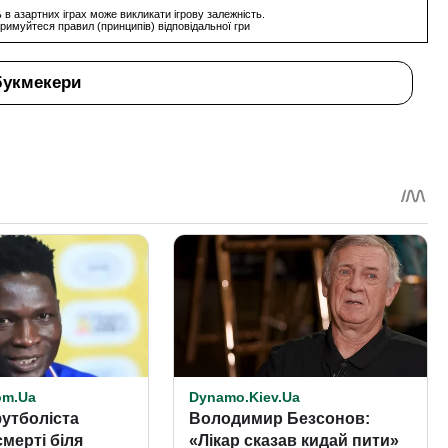
 в азартних іграх може викликати ігрову залежність.
римуйтеся правил (принципів) відповідальної гри
букмекери