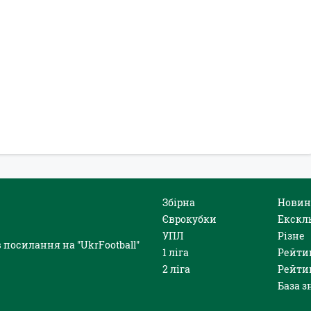
Збірна
Новин
Єврокубки
Екскл
УПЛ
Різне
 посилання на "UkrFootball"
1 ліга
Рейти
2 ліга
Рейти
База з