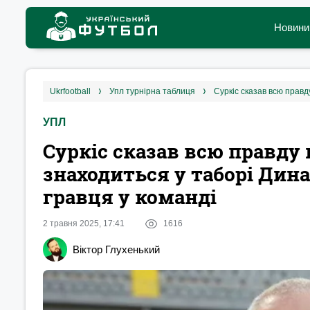
Новини
ukrfootball
упл турнірна таблиця
УПЛ
Суркіс сказав всю правду 
знаходиться у таборі Дин
гравця у команді
2 травня 2025, 17:41
1616
Віктор Глухенький