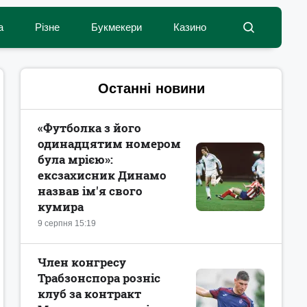
а
Різне
Букмекери
Казино
Останні новини
«Футболка з його
одинадцятим номером
була мрією»:
ексзахисник Динамо
назвав ім'я свого
кумира
9 серпня 15:19
Член конгресу
Трабзонспора розніс
клуб за контракт