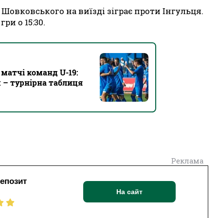
Шовковського на виїзді зіграє проти Інгульця.
ри о 15:30.
матчі команд U-19:
 – турнірна таблиця
Реклама
депозит
На сайт