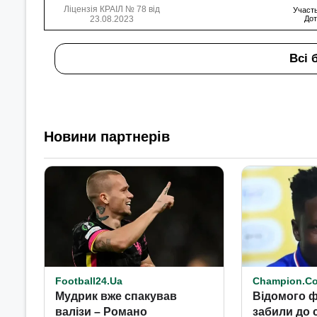
Ліцензія КРАІЛ № 78 від
Участь
23.08.2023
Дот
Всі 