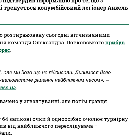
 підтвердив інформацію про те, що з
 тренується колумбійський легіонер Анхель
ію розтиражовану сьогодні вітчизняними
ання команди Олександра Шовковського
прибув
ррес
.
, але ми його ще не підписали. Дивимося його
 ухвалюватиме рішення найближчим часом», –
ress.ua
.
вачено у зґвалтуванні, але потім гравця
у 64 залікові очки й одноосібно очолює турнірну
рив від найближчого переслідувача –
бали.