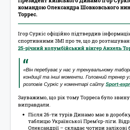
Президент київського Динамо Ігор Суркіс
командою Олександра Шовковського нині
Торрес.
Ігор Суркіс офіційно підтвердив інформац
спортивними ЗМІ про те, що до розташув
25-річний колумбійський вінгер Анхель То
«Він перебуває у нас у тренувальному таборі
кондиції та інші моменти. Головний тренер
розповів Суркіс у коментарі сайту
Sport-exp
Зауважимо, що рік тому Торреса було звину
виправдали.
Після 26-ти турів Динамо має в доробк
таблицю Української Прем’єр-ліги. Від
Олександрії – складає чотири залікові 