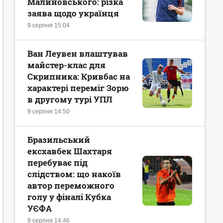
Малиновського: різка
заява щодо українця
9 серпня 15:04
Ван Леувен влаштував
майстер-клас для
Скрипника: Кривбас на
характері переміг Зорю
в другому турі УПЛ
9 серпня 14:50
Бразильський
ексхавбек Шахтаря
перебуває під
слідством: що накоїв
автор переможного
голу у фіналі Кубка
УЄФА
9 серпня 14:46