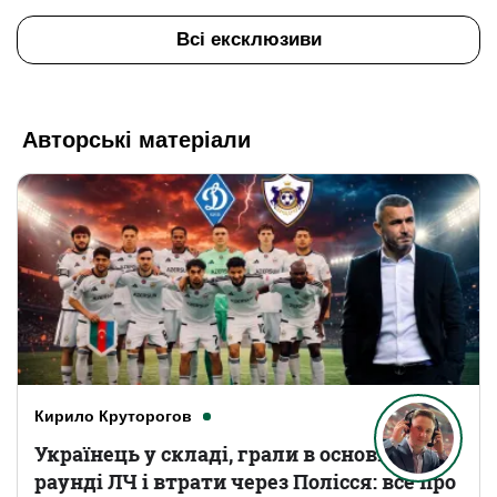
Всі ексклюзиви
Авторські матеріали
Кирило Круторогов
Українець у складі, грали в основному
раунді ЛЧ і втрати через Полісся: все про