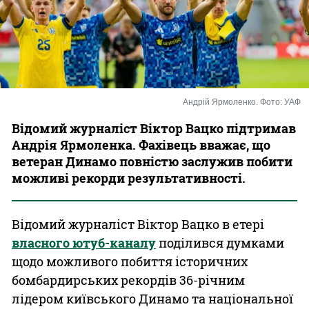
Казино
Андрій Ярмоленко. Фото: УАФ
Відомий журналіст Віктор Вацко підтримав
Андрія Ярмоленка. Фахівець вважає, що
ветеран Динамо повністю заслужив побити
можливі рекорди результативності.
Відомий журналіст Віктор Вацко в етері
власного ютуб-каналу
поділився думками
щодо можливого побиття історичних
бомбардирських рекордів 36-річним
лідером київського Динамо та національної