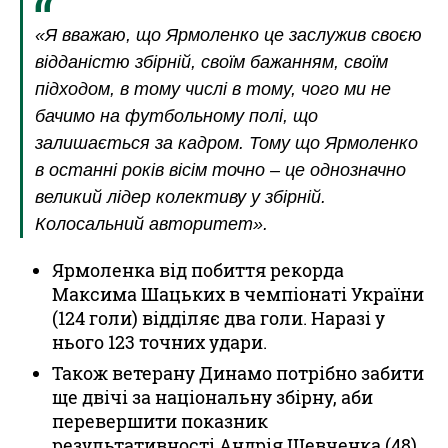
«Я вважаю, що Ярмоленко це заслужив своєю
відданістю збірній, своїм бажанням, своїм
підходом, в тому числі в тому, чого ми не
бачимо на футбольному полі, що
залишається за кадром. Тому що Ярмоленко
в останні років вісім точно – це однозначно
великий лідер колективу у збірній.
Колосальний авторитет».
Ярмоленка від побиття рекорда
Максима Шацьких в чемпіонаті України
(124 голи) відділяє два голи. Наразі у
нього 123 точних удари.
Також ветерану Динамо потрібно забити
ще двічі за національну збірну, аби
перевершити показник
результативності Андрія Шевченка (48).