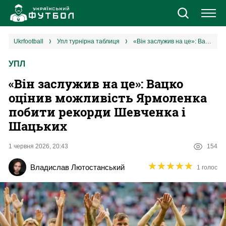
Новини
ukrfootball
упл турнірна таблиця
«Він заслужив на це»: Вацко оцінив можливість Ярмоленка побити рекорди Шевченка і Шацьких
УПЛ
Збірна
«Він заслужив на це»: Вацко
Єврокубки
оцінив можливість Ярмоленка
побити рекорди Шевченка і
УПЛ
Шацьких
1 ліга
1 червня 2026, 20:43
154
★
★
★
★
★
★
★
★
★
★
Владислав Лютостанський
1 голос
2 ліга
Різне
Букмекери