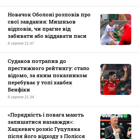
Новачок Оболоні розповів про
свої завдання: Мишньов
відповів, чи прагне від
забивати або віддавати паси
6 серпня 21:47
Судаков потрапив до
престижного рейтингу: стало
відомо, за яким показником
перебуває у топі хавбек
Бенфіки
6 серпня 21:34
«Порядність і повага мають
залишатися назавжди»:
Хацкевич розніс Гуцуляка
після його відходу з Полісся