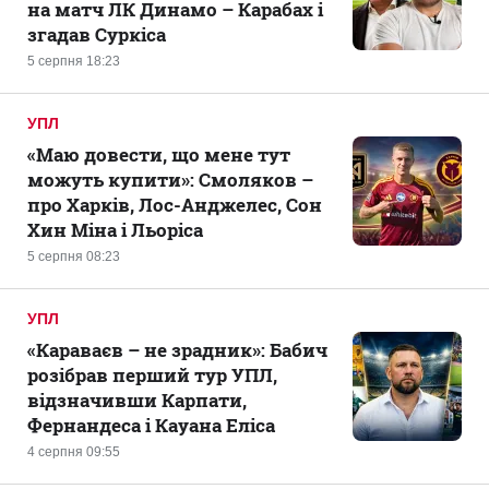
на матч ЛК Динамо – Карабах і
згадав Суркіса
5 серпня 18:23
УПЛ
«Маю довести, що мене тут
можуть купити»: Смоляков –
про Харків, Лос-Анджелес, Сон
Хин Міна і Льоріса
5 серпня 08:23
УПЛ
«Караваєв – не зрадник»: Бабич
розібрав перший тур УПЛ,
відзначивши Карпати,
Фернандеса і Кауана Еліса
4 серпня 09:55