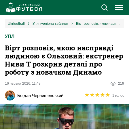
Новини
ukrfootball
упл турнірна таблиця
Вірт розповів, якою насправді людиною є Ольховий: екстренер Ниви Т розкрив деталі про роботу з новачком Динамо
УПЛ
Збірна
Вірт розповів, якою насправді
Єврокубки
людиною є Ольховий: екстренер
Ниви Т розкрив деталі про
УПЛ
роботу з новачком Динамо
1 ліга
16 червня 2026, 11:48
219
★
★
★
★
★
★
★
★
★
★
Богдан Чернишевський
1 голос
2 ліга
Різне
Букмекери