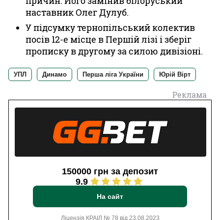
причин. Його замінив білоруський
наставник Олег Дулуб.
У підсумку тернопільський колектив
посів 12-е місце в Першій лізі і зберіг
прописку в другому за силою дивізіоні.
УПЛ
Динамо
Перша ліга України
Юрій Вірт
Реклама
150000 грн за депозит
9.9
На сайт
Ліцензія КРАІЛ № 78 від 23.08.2023