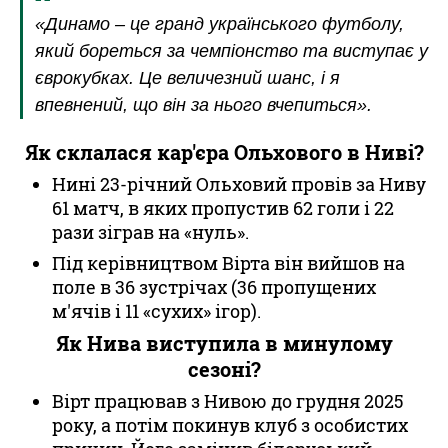
«Динамо – це гранд українського футболу,
який бореться за чемпіонство та виступає у
єврокубках. Це величезний шанс, і я
впевнений, що він за нього вчепиться».
Як склалася кар'єра Ольхового в Ниві?
Нині 23-річний Ольховий провів за Ниву
61 матч, в яких пропустив 62 голи і 22
рази зіграв на «нуль».
Під керівництвом Вірта він вийшов на
поле в 36 зустрічах (36 пропущених
м'ячів і 11 «сухих» ігор).
Як Нива виступила в минулому
сезоні?
Вірт працював з Нивою до грудня 2025
року, а потім покинув клуб з особистих