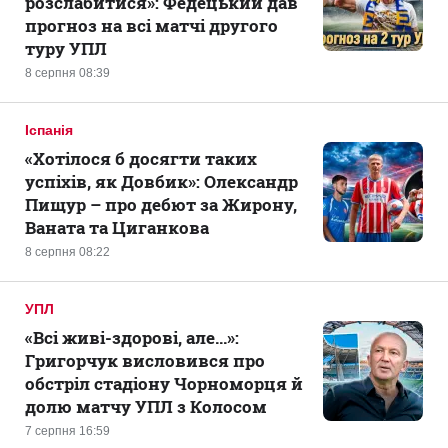
розслабитися»: Федецький дав
прогноз на всі матчі другого
туру УПЛ
8 серпня 08:39
Іспанія
«Хотілося б досягти таких
успіхів, як Довбик»: Олександр
Пищур – про дебют за Жирону,
Ваната та Циганкова
8 серпня 08:22
УПЛ
«Всі живі-здорові, але...»:
Григорчук висловився про
обстріл стадіону Чорноморця й
долю матчу УПЛ з Колосом
7 серпня 16:59