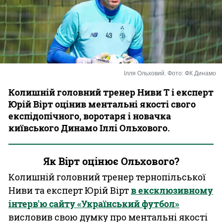
Казино
Ілля Ольховий. Фото: ФК Динамо
Колишній головний тренер Ниви Т і експерт
Юрій Вірт оцінив ментальні якості свого
експідопічного, воротаря і новачка
київського Динамо Іллі Ольхового.
Як Вірт оцінює Ольхового?
Колишній головний тренер тернопільської
Ниви та експерт Юрій Вірт
в ексклюзивному
інтерв'ю сайту «Український футбол»
висловив свою думку про ментальні якості