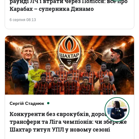
раунді ЛЧ і втрати через Полісся: все про
Карабах – суперника Динамо
6 серпня 08:13
Сергій Стаднюк
Конкуренти без єврокубків, дорогі
трансфери та Ліга чемпіонів: чи збереже
Шахтар титул УПЛ у новому сезоні