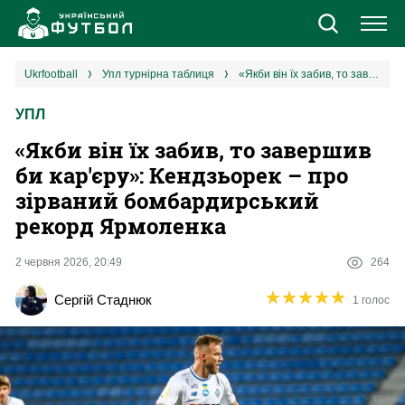
Новини
ukrfootball
упл турнірна таблиця
«Якби він їх забив, то завершив би кар'єру»: Кендзьорек – про зірваний бомбардирський рекорд Ярмоленка
УПЛ
Збірна
«Якби він їх забив, то завершив
Єврокубки
би кар'єру»: Кендзьорек – про
зірваний бомбардирський
УПЛ
рекорд Ярмоленка
1 ліга
2 червня 2026, 20:49
264
★
★
★
★
★
★
★
★
★
★
Сергій Стаднюк
1 голос
2 ліга
Різне
Букмекери