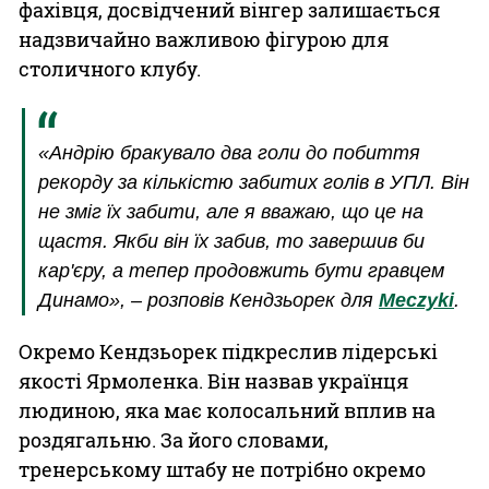
фахівця, досвідчений вінгер залишається
надзвичайно важливою фігурою для
столичного клубу.
«Андрію бракувало два голи до побиття
рекорду за кількістю забитих голів в УПЛ. Він
не зміг їх забити, але я вважаю, що це на
щастя. Якби він їх забив, то завершив би
кар'єру, а тепер продовжить бути гравцем
Динамо», – розповів Кендзьорек для
Meczyki
.
Окремо Кендзьорек підкреслив лідерські
якості Ярмоленка. Він назвав українця
людиною, яка має колосальний вплив на
роздягальню. За його словами,
тренерському штабу не потрібно окремо