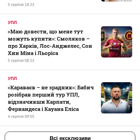
5 серпня 18:23
УПЛ
«Маю довести, що мене тут
можуть купити»: Смоляков –
про Харків, Лос-Анджелес, Сон
Хин Міна і Льоріса
5 серпня 08:23
УПЛ
«Караваєв – не зрадник»: Бабич
розібрав перший тур УПЛ,
відзначивши Карпати,
Фернандеса і Кауана Еліса
4 серпня 09:55
Всі ексклюзиви