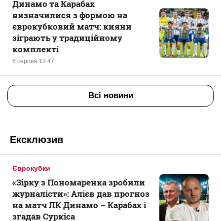
Динамо та Карабах
визначилися з формою на
єврокубковий матч: кияни
зіграють у традиційному
комплекті
6 серпня 13:47
Всі новини
Ексклюзив
Єврокубки
«Зірку з Пономаренка зробили
журналісти»: Алієв дав прогноз
на матч ЛК Динамо – Карабах і
згадав Суркіса