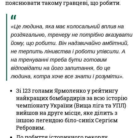
пояснювати такому гравцеві, що робити.
«Це людина, яка має колосальний вплив на
роздягальню, тренеру не потрібно вказувати
йому, що робити. Він надзвичайно амбітний,
не терпить лінивства і роботи упівсили. А
на тренуванні треба бути готовим
відповідати на його запитання, бо це
людина, котра хоче все знати і розуміти».
Зі 123 голами Ярмоленко у рейтингу
найкращих бомбардирів за всю історію
чемпіонату України (Вища ліга та УПЛ)
вийшов на друге місце, яке ділить з
іншою легендою біло-синіх Сергієм
Ребровим.
До побиття історичного рекорду