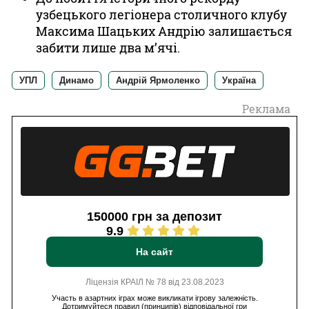
узбецького легіонера столичного клубу
Максима Шацьких Андрію залишається
забити лише два м’ячі.
УПЛ
Динамо
Андрій Ярмоленко
Україна
Реклама
150000 грн за депозит
9.9
На сайт
Ліцензія КРАІЛ № 78 від 23.08.2023
Участь в азартних іграх може викликати ігрову залежність.
Дотримуйтеся правил (принципів) відповідальної гри