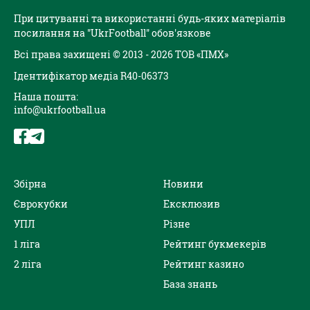
При цитуванні та використанні будь-яких матеріалів
посилання на "UkrFootball" обов'язкове
Всі права захищені © 2013 - 2026 ТОВ «ПМХ»
Ідентифікатор медіа R40-06373
Наша пошта:
info@ukrfootball.ua
Збірна
Новини
Єврокубки
Ексклюзив
УПЛ
Різне
1 ліга
Рейтинг букмекерів
2 ліга
Рейтинг казино
База знань