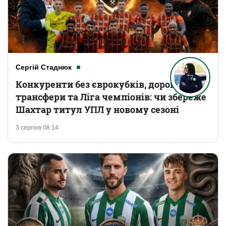
Сергій Стаднюк
Конкуренти без єврокубків, дорогі
трансфери та Ліга чемпіонів: чи збереже
Шахтар титул УПЛ у новому сезоні
3 серпня 08:14