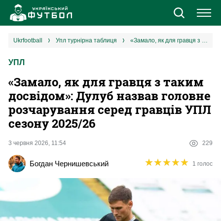
Новини
ukrfootball
упл турнірна таблиця
«Замало, як для гравця з таким досвідом»: Дулуб назвав головне розчарування серед гравців УПЛ сезону 2025/26
УПЛ
Збірна
«Замало, як для гравця з таким
Єврокубки
досвідом»: Дулуб назвав головне
розчарування серед гравців УПЛ
УПЛ
сезону 2025/26
1 ліга
3 червня 2026, 11:54
229
★
★
★
★
★
★
★
★
★
★
Богдан Чернишевський
1 голос
2 ліга
Різне
Букмекери