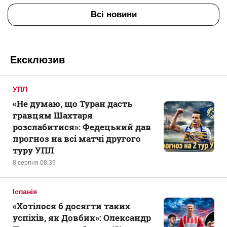
Всі новини
Ексклюзив
УПЛ
«Не думаю, що Туран дасть
гравцям Шахтаря
розслабитися»: Федецький дав
прогноз на всі матчі другого
туру УПЛ
8 серпня 08:39
Іспанія
«Хотілося б досягти таких
успіхів, як Довбик»: Олександр