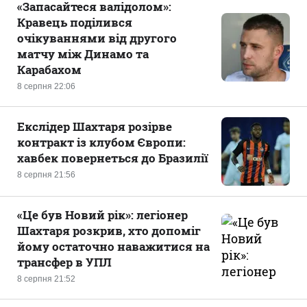
«Запасайтеся валідолом»:
Кравець поділився
очікуваннями від другого
матчу між Динамо та
Карабахом
8 серпня 22:06
Екслідер Шахтаря розірве
контракт із клубом Європи:
хавбек повернеться до Бразилії
8 серпня 21:56
«Це був Новий рік»: легіонер
Шахтаря розкрив, хто допоміг
йому остаточно наважитися на
трансфер в УПЛ
8 серпня 21:52