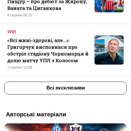
Пищур – про дебют за Жирону,
Ваната та Циганкова
8 серпня 08:22
УПЛ
«Всі живі-здорові, але...»:
Григорчук висловився про
обстріл стадіону Чорноморця й
долю матчу УПЛ з Колосом
7 серпня 16:59
Всі ексклюзиви
Авторські матеріали