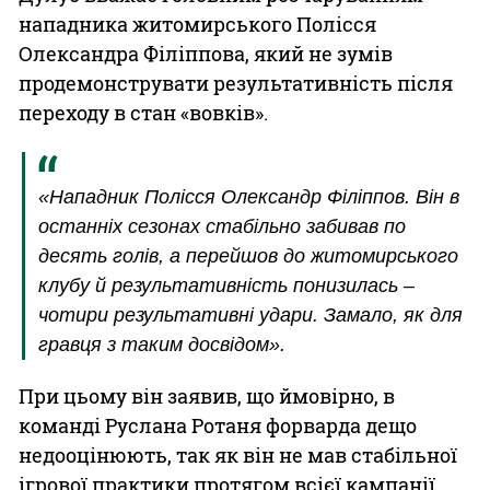
нападника житомирського Полісся
Олександра Філіппова, який не зумів
продемонструвати результативність після
переходу в стан «вовків».
«Нападник Полісся Олександр Філіппов. Він в
останніх сезонах стабільно забивав по
десять голів, а перейшов до житомирського
клубу й результативність понизилась –
чотири результативні удари. Замало, як для
гравця з таким досвідом».
При цьому він заявив, що ймовірно, в
команді Руслана Ротаня форварда дещо
недооцінюють, так як він не мав стабільної
ігрової практики протягом всієї кампанії.