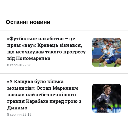
Останні новини
«Футбольне нахабство – це
прям «вау»: Кравець зізнався,
що неочікував такого прогресу
від Пономаренка
8 серпня 22:28
«У Кащука було кілька
моментів»: Остап Маркевич
назвав найнебезпечнішого
гравця Карабаха перед грою з
Динамо
8 серпня 22:19