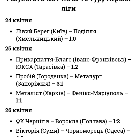
ліги
24 квітня
Лівий Берег (Київ) – Поділля
(Хмельницький) –
1:0
25 квітня
Прикарпаття-Благо (Івано-Франківськ) –
ЮКСА (Тарасівка) –
1:2
Пробій (Городенка) – Металург
(Запоріжжя) –
3:1
Металіст (Харків) – Фенікс-Маріуполь –
1:1
26 квітня
ФК Чернігів – Ворскла (Полтава) –
1:2
Вікторія (Суми) – Чорноморець (Одеса) –