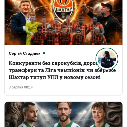
Сергій Стаднюк
Конкуренти без єврокубків, дорогі
трансфери та Ліга чемпіонів: чи збереже
Шахтар титул УПЛ у новому сезоні
3 серпня 08:14