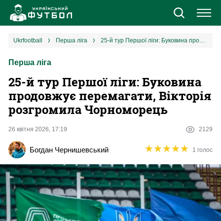
Новини
ukrfootball
перша ліга
25-й тур Першої ліги: Буковина продовжує перемагати, Вікторія розгромила Чорноморець
Перша ліга
Збірна
25-й тур Першої ліги: Буковина
Єврокубки
продовжує перемагати, Вікторія
розгромила Чорноморець
УПЛ
26 квітня 2026, 17:19
2129
1 ліга
★
★
★
★
★
★
★
★
★
★
Богдан Чернишевський
1 голос
2 ліга
Різне
Букмекери