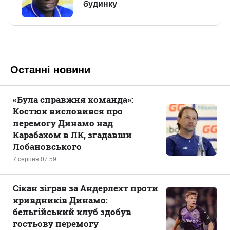
Останні новини
«Була справжня команда»:
Костюк висловився про
перемогу Динамо над
Карабахом в ЛК, згадавши
Лобановського
7 серпня 07:59
Сікан зіграв за Андерлехт проти
кривдників Динамо:
бельгійський клуб здобув
гостьову перемогу