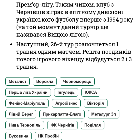
Прем'єр-лігу. Таким чином, клуб з
Чернівців зіграє в елітному дивізіоні
українського футболу вперше з 1994 року
(на той момент даний турнір ще
називався Вищою лігою).
Наступний, 26-й тур розпочнеться 1
травня одним матчем. Решта поєдинків
нового ігрового вікенду відбудуться 2 і 3
травня.
Металіст
Ворскла
Чорноморець
Перша ліга України
Інгулець
ЮКСА
Фенікс-Маріуполь
Агробізнес
Вікторія
Лівий Берег
Прикарпаття-Благо
Металург Зп
Нива Тернопіль
ФК Чернігів
Поділля
Буковина
НК Пробій