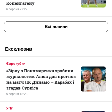
Копенгагену
6 серпня 22:29
Всі новини
Ексклюзив
Єврокубки
«Зірку з Пономаренка зробили
журналісти»: Алієв дав прогноз
на матч ЛК Динамо – Карабах і
згадав Суркіса
5 серпня 18:23
УПЛ