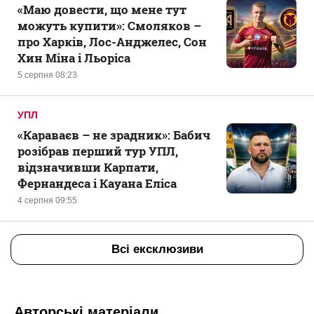
«Маю довести, що мене тут
можуть купити»: Смоляков –
про Харків, Лос-Анджелес, Сон
Хин Міна і Льоріса
5 серпня 08:23
УПЛ
«Караваєв – не зрадник»: Бабич
розібрав перший тур УПЛ,
відзначивши Карпати,
Фернандеса і Кауана Еліса
4 серпня 09:55
Всі ексклюзиви
Авторські матеріали