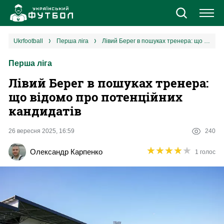
Новини
ukrfootball
перша ліга
Лівий Берег в пошуках тренера: що відомо про потенційних кандидатів
Перша ліга
Збірна
Лівий Берег в пошуках тренера:
Єврокубки
що відомо про потенційних
кандидатів
УПЛ
26 вересня 2025, 16:59
240
1 ліга
★
★
★
★
★
★
★
★
★
★
Олександр Карпенко
1 голос
2 ліга
Різне
Букмекери