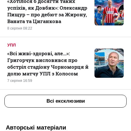
«Хотілося б досягти таких
успіхів, як Довбик»: Олександр
Пищур – про дебют за Жирону,
Ваната та Циганкова
8 серпня 08:22
УПЛ
«Всі живі-здорові, але...»:
Григорчук висловився про
обстріл стадіону Чорноморця й
долю матчу УПЛ з Колосом
7 серпня 16:59
Всі ексклюзиви
Авторські матеріали