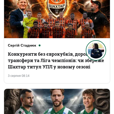
Сергій Стаднюк
Конкуренти без єврокубків, дорогі
трансфери та Ліга чемпіонів: чи збереже
Шахтар титул УПЛ у новому сезоні
3 серпня 08:14