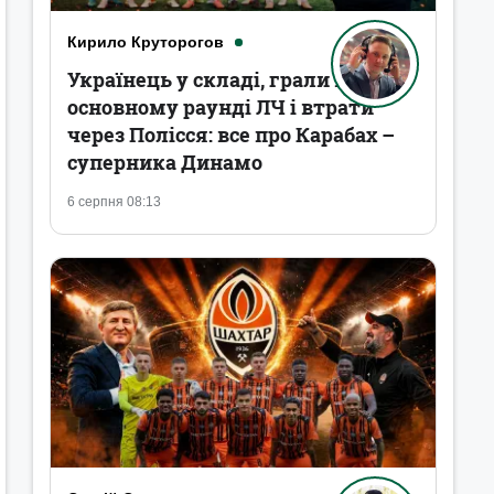
Кирило Круторогов
Українець у складі, грали в
основному раунді ЛЧ і втрати
через Полісся: все про Карабах –
суперника Динамо
6 серпня 08:13