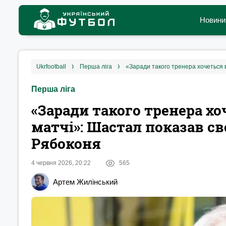
Новини
ukrfootball
перша ліга
Перша ліга
«Заради такого тренера х
матчі»: Шастал показав с
Рябоконя
4 червня 2026, 20:22
565
Артем Жилінський