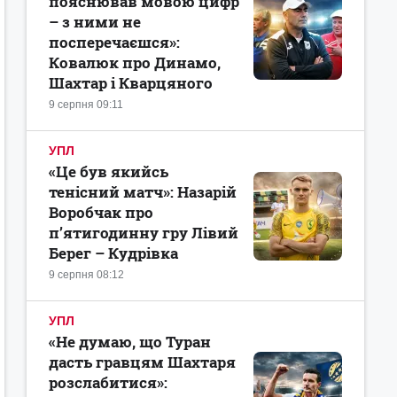
пояснював мовою цифр
– з ними не
посперечаєшся»:
Ковалюк про Динамо,
Шахтар і Кварцяного
9 серпня 09:11
УПЛ
«Це був якийсь
тенісний матч»: Назарій
Воробчак про
п’ятигодинну гру Лівий
Берег – Кудрівка
9 серпня 08:12
УПЛ
«Не думаю, що Туран
дасть гравцям Шахтаря
розслабитися»: