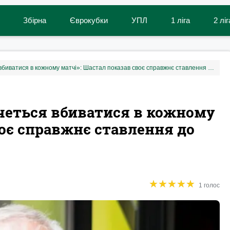
Збірна
Єврокубки
УПЛ
1 ліга
2 ліг
«Заради такого тренера хочеться вбиватися в кожному матчі»: Шастал показав своє справжнє ставлення до Рябоконя
очеться вбиватися в кожному
воє справжнє ставлення до
★
★
★
★
★
★
★
★
★
★
1 голос