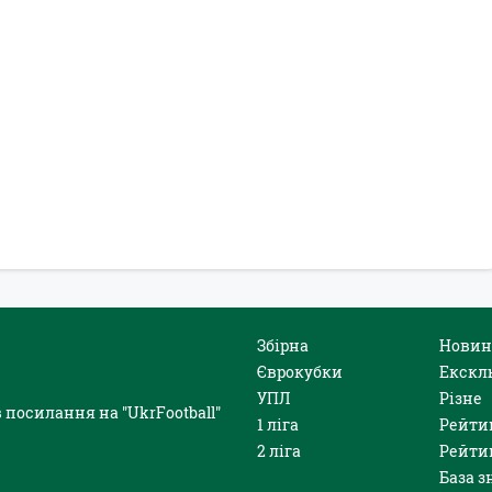
Збірна
Новин
Єврокубки
Екскл
УПЛ
Різне
 посилання на "UkrFootball"
1 ліга
Рейти
2 ліга
Рейти
База з