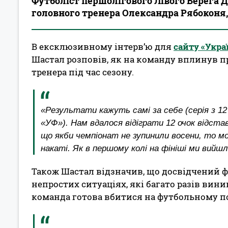
Футболіст першолігового Лівого Берега 
головного тренера Олександра Рябоконя,
В ексклюзивному інтерв’ю для
сайту «Укра
Шастал розповів, як на команду вплинув п
тренера під час сезону.
«Результати кажуть самі за себе (серія з 12 
«УФ»). Нам вдалося відіграти 12 очок відста
що якби чемпіонат не зупинили восени, то мо
накаті. Як в першому колі на фініші ми вийшли
Також Шастал відзначив, що досвідчений ф
непростих ситуаціях, які багато разів вини
команда готова вбитися на футбольному по