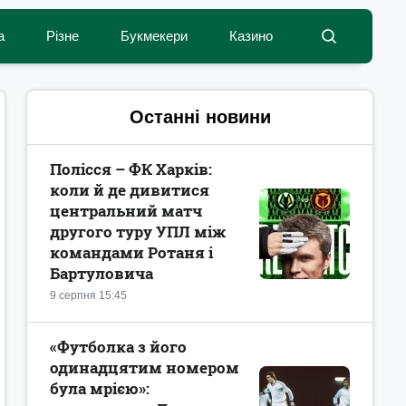
а
Різне
Букмекери
Казино
Останні новини
Полісся – ФК Харків:
коли й де дивитися
центральний матч
другого туру УПЛ між
командами Ротаня і
Бартуловича
9 серпня 15:45
«Футболка з його
одинадцятим номером
була мрією»: