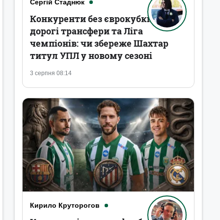
Сергій Стаднюк
Конкуренти без єврокубків,
дорогі трансфери та Ліга
чемпіонів: чи збереже Шахтар
титул УПЛ у новому сезоні
3 серпня 08:14
Кирило Круторогов