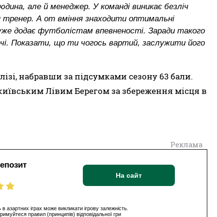
дина, але й менеджер. У команді виникає безліч
ен тренер. А от вміння знаходити оптимальні
 дуже додає футболістам впевненості. Заради такого
і. Показати, що ти чогось вартий, заслужити його
 лізі, набравши за підсумками сезону 63 бали.
 з київським Лівим Берегом за збереження місця в
Реклама
депозит
На сайт
 в азартних іграх може викликати ігрову залежність.
римуйтеся правил (принципів) відповідальної гри