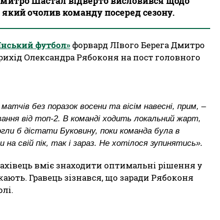
Дмитро Шастал відверто висловився щодо
 який очолив команду посеред сезону.
їнський футбол»
форвард ЛІвого Берега Дмитро
рихід Олександра Рябоконя на пост головного
матчів без поразок восени та вісім навесні, прим, –
вання від топ-2. В команді ходить локальний жарт,
гли б дістати Буковину, поки команда була в
 на свій пік, так і зараз. Не хотілося зупинятись».
ахівець вміє знаходити оптимальні рішення у
кають. Гравець зізнався, що заради Рябоконя
лі.