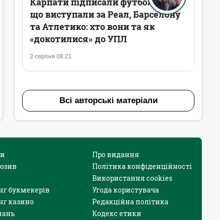
Карпати підписали футболістів,
що виступали за Реал, Барселону
та Атлетико: хто вони та як
«докотилися» до УПЛ
2 серпня 08:21
Всі авторські матеріали
и
Про видання
юзив
Політика конфіденційності
Використання cookies
нг букмекерів
Угода користувача
нг казино
Редакційна політика
нань
Кодекс етики