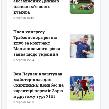
ексзахисник Динамо
назвав ім'я свого
кумира
9 серпня 15:19
Член конгресу
Трабзонспора розніс
клуб за контракт
Малиновського: різка
заява щодо українця
9 серпня 15:04
Ван Леувен влаштував
майстер-клас для
Скрипника: Кривбас на
характері переміг Зорю
в другому турі УПЛ
9 серпня 14:50