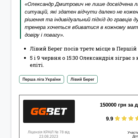
«Олександр Дмитрович не лише досвідчена лю
ситуацій, які здатен відчути далеко не кож
рішення та індивідуальний підхід до гравців
тренера хочеться вбиватися в кожному матч
довіру і повагу».
Лівий Берег посів третє місце в Першій
5 і 9 червня о 15:30 Олександрія зіграє
еліті.
Перша ліга України
Лівий Берег
150000 грн за 
9.9
Ліцензія КРАІЛ № 78 від
Участь
23.08.2023
Дот