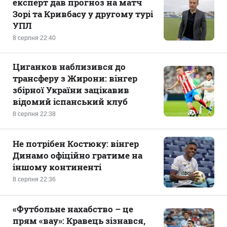
експерт дав прогноз на матч
Зорі та Кривбасу у другому турі
УПЛ
8 серпня 22:40
Циганков наблизився до
трансферу з Жирони: вінгер
збірної України зацікавив
відомий іспанський клуб
8 серпня 22:38
Не потрібен Костюку: вінгер
Динамо офіційно гратиме на
іншому континенті
8 серпня 22:36
«Футбольне нахабство – це
прям «вау»: Кравець зізнався,