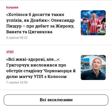
Іспанія
«Хотілося б досягти таких
успіхів, як Довбик»: Олександр
Пищур – про дебют за Жирону,
Ваната та Циганкова
8 серпня 08:22
УПЛ
«Всі живі-здорові, але...»:
Григорчук висловився про
обстріл стадіону Чорноморця й
долю матчу УПЛ з Колосом
7 серпня 16:59
Всі ексклюзиви