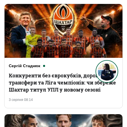
Сергій Стаднюк
Конкуренти без єврокубків, дорогі
трансфери та Ліга чемпіонів: чи збереже
Шахтар титул УПЛ у новому сезоні
3 серпня 08:14