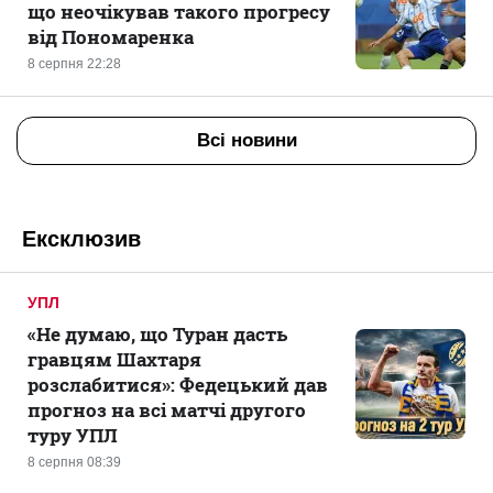
що неочікував такого прогресу
від Пономаренка
8 серпня 22:28
Всі новини
Ексклюзив
УПЛ
«Не думаю, що Туран дасть
гравцям Шахтаря
розслабитися»: Федецький дав
прогноз на всі матчі другого
туру УПЛ
8 серпня 08:39