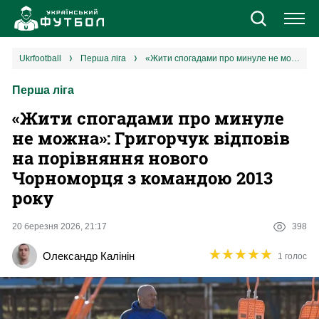
Новини
ukrfootball
перша ліга
«Жити спогадами про минуле не можна»: Григорчук відповів на порівняння нового Чорноморця з командою 2013 року
Перша ліга
Збірна
«Жити спогадами про минуле
Єврокубки
не можна»: Григорчук відповів
на порівняння нового
УПЛ
Чорноморця з командою 2013
року
1 ліга
20 березня 2026, 21:17
398
2 ліга
★
★
★
★
★
★
★
★
★
★
Олександр Калінін
1 голос
Різне
Букмекери