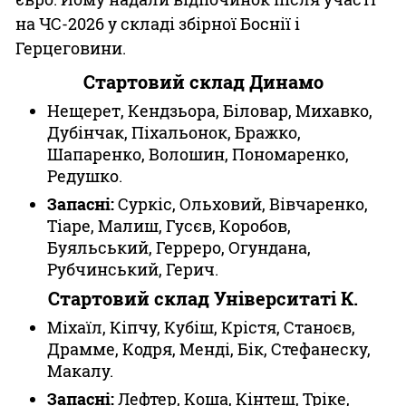
на ЧС-2026 у складі збірної Боснії і
Герцеговини.
Стартовий склад Динамо
Нещерет, Кендзьора, Біловар, Михавко,
Дубінчак, Піхальонок, Бражко,
Шапаренко, Волошин, Пономаренко,
Редушко.
Запасні:
Суркіс, Ольховий, Вівчаренко,
Тіаре, Малиш, Гусєв, Коробов,
Буяльський, Герреро, Огундана,
Рубчинський, Герич.
Стартовий склад Університаті К.
Міхаїл, Кіпчу, Кубіш, Крістя, Станоєв,
Драмме, Кодря, Менді, Бік, Стефанеску,
Макалу.
Запасні:
Лефтер, Коша, Кінтеш, Тріке,