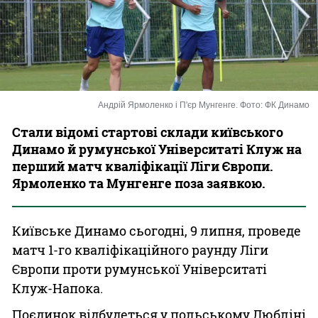
Казино
Андрій Ярмоленко і П'єр Мунгенге. Фото: ФК Динамо
Стали відомі стартові склади київського
Динамо й румунської Університаті Клуж на
перший матч кваліфікації Ліги Європи.
Ярмоленко та Мунгенге поза заявкою.
Київське Динамо сьогодні, 9 липня, проведе
матч 1-го кваліфікаційного раунду Ліги
Європи проти румунської Університаті
Клуж-Напока.
Поєдинок відбудеться у польському Любліні