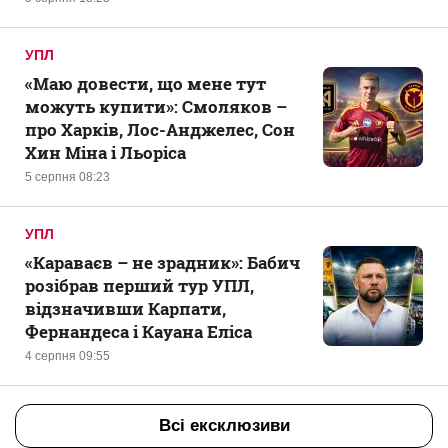
УПЛ
«Маю довести, що мене тут
можуть купити»: Смоляков –
про Харків, Лос-Анджелес, Сон
Хин Міна і Льоріса
5 серпня 08:23
УПЛ
«Караваєв – не зрадник»: Бабич
розібрав перший тур УПЛ,
відзначивши Карпати,
Фернандеса і Кауана Еліса
4 серпня 09:55
Всі ексклюзиви