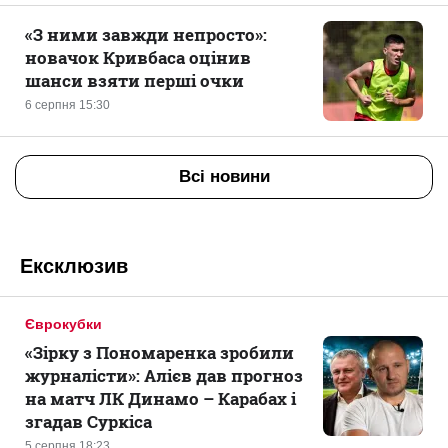
«З ними завжди непросто»:
новачок Кривбаса оцінив
шанси взяти перші очки
6 серпня 15:30
Всі новини
Ексклюзив
Єврокубки
«Зірку з Пономаренка зробили
журналісти»: Алієв дав прогноз
на матч ЛК Динамо – Карабах і
згадав Суркіса
5 серпня 18:23