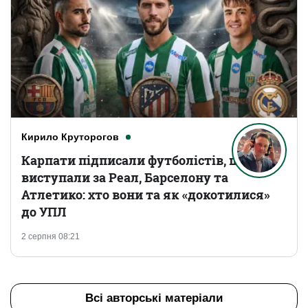
Кирило Круторогов
Карпати підписали футболістів, що
виступали за Реал, Барселону та
Атлетико: хто вони та як «докотилися»
до УПЛ
2 серпня 08:21
Всі авторські матеріали