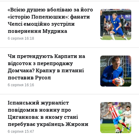
«Всією душею вболіваю за його
«історію Попелюшки»: фанати
Челсі емоційно зустріли
повернення Мудрика
6 серпня 16:18
Чи претендують Карпати на
відсоток з перепродажу
Домчака? Крапку в питанні
поставив Русол
6 серпня 16:16
Іспанський журналіст
повідомив новину про
Циганкова: в якому стані
перебуває українець Жирони
6 серпня 15:47