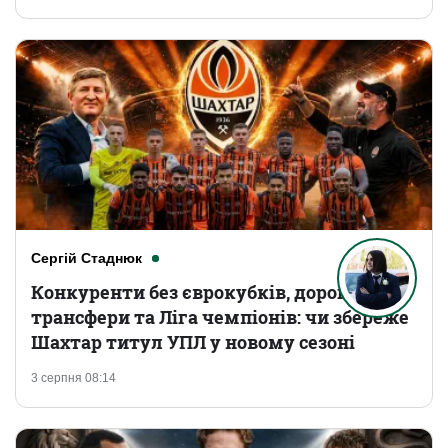
Сергій Стаднюк
Конкуренти без єврокубків, дорогі
трансфери та Ліга чемпіонів: чи збереже
Шахтар титул УПЛ у новому сезоні
3 серпня 08:14