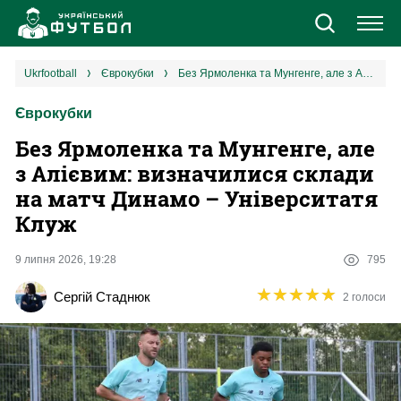
Новини
ukrfootball
єврокубки
Без Ярмоленка та Мунгенге, але з Алієвим: визначилися склади на матч Динамо – Університатя Клуж
Єврокубки
Збірна
Без Ярмоленка та Мунгенге, але
Єврокубки
з Алієвим: визначилися склади
на матч Динамо – Університатя
УПЛ
Клуж
1 ліга
9 липня 2026, 19:28
795
★
★
★
★
★
★
★
★
★
★
Сергій Стаднюк
2 голоси
2 ліга
Різне
Букмекери