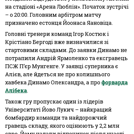
на стадіоні «Арена Люблін». Початок зустрічі
– о 20:00. Головним арбітром матчу
призначено естонця Йоонаса Яановіца.
Головні тренери команд Ігор Костюк і
Крістіано Бергоді вже визначилися зі
стартовими складами. До заявки Динамо не
потрапили Андрій Ярмоленко та ексгравець
ПСЖ П’єр Мунгенге. У заявці суперника є
Алієв, але йдеться не про колишнього
хавбека Динамо Олександра, а про
форварда
Алібека
.
Також гру пропускає один із лідерів
Університаті Йово Лукич – найкращий
бомбардир команди та найдорожчий
гравець складу, якого оцінюють у 2,2 млн
євро. Йому надали відпочинок після участі