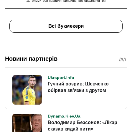
Дотримуйтеся правил (принципів) відповідальної гри
Всі букмекери