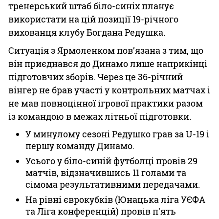
тренерський штаб біло-синіх планує
використати на цій позиції 19-річного
вихованця клубу Богдана Редушка.
Ситуація з Ярмоленком пов’язана з тим, що
він приєднався до Динамо лише наприкінці
підготовчих зборів. Через це 36-річний
вінгер не брав участі у контрольних матчах і
не мав повноцінної ігрової практики разом
із командою в межах літньої підготовки.
У минулому сезоні Редушко грав за U-19 і
першу команду Динамо.
Усього у біло-синій футболці провів 29
матчів, відзначившись 11 голами та
сімома результативними передачами.
На рівні єврокубків (Юнацька ліга УЄФА
та Ліга конференцій) провів п'ять