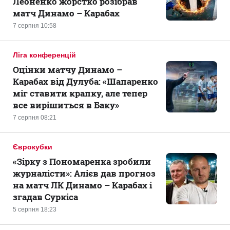
Леоненко жорстко розібрав
матч Динамо – Карабах
7 серпня 10:58
Ліга конференцій
Оцінки матчу Динамо –
Карабах від Дулуба: «Шапаренко
міг ставити крапку, але тепер
все вирішиться в Баку»
7 серпня 08:21
Єврокубки
«Зірку з Пономаренка зробили
журналісти»: Алієв дав прогноз
на матч ЛК Динамо – Карабах і
згадав Суркіса
5 серпня 18:23