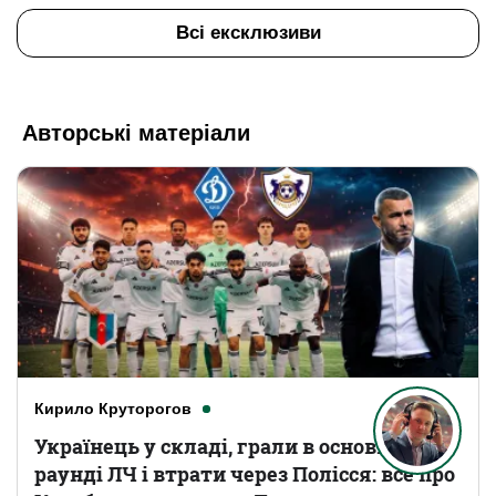
Всі ексклюзиви
Авторські матеріали
Кирило Круторогов
Українець у складі, грали в основному
раунді ЛЧ і втрати через Полісся: все про