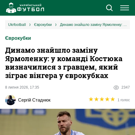
Новини
ukrfootball
єврокубки
Динамо знайшло заміну Ярмоленку: у команді Костюка визначилися з гравцем, який зіграє вінгера у єврокубках
Єврокубки
Збірна
Динамо знайшло заміну
Єврокубки
Ярмоленку: у команді Костюка
визначилися з гравцем, який
УПЛ
зіграє вінгера у єврокубках
1 ліга
8 липня 2026, 17:35
2347
★
★
★
★
★
★
★
★
★
★
Сергій Стаднюк
1 голос
2 ліга
Різне
Букмекери