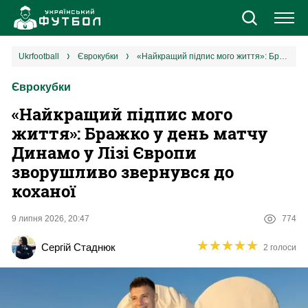
Новини
ukrfootball
єврокубки
«‎Найкращий підпис мого життя»: Бражко у день матчу Динамо у Лізі Європи зворушливо звернувся до коханої
Єврокубки
Збірна
«‎Найкращий підпис мого
Єврокубки
життя»: Бражко у день матчу
Динамо у Лізі Європи
УПЛ
зворушливо звернувся до
коханої
1 ліга
9 липня 2026, 20:47
774
2 ліга
★
★
★
★
★
★
★
★
★
★
Сергій Стаднюк
2 голоси
Різне
Букмекери