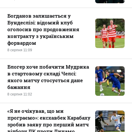
Богданов залишається у
Бундеслізі: відомий клуб
оголосив про продовження
контракту з українським
форвардом
8 серпня 11:09
Блогер хоче побачити Мудрика
в стартовому складі Челсі:
якого матчу стосується дане
бажання
8 серпня 11:02
«Я не очікував, що ми
програємо»: ексхавбек Карабаху
зробив заяву про перший матч
відбору ЛК проти Динамо