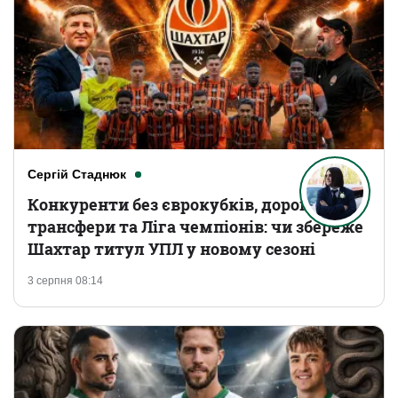
Сергій Стаднюк
Конкуренти без єврокубків, дорогі
трансфери та Ліга чемпіонів: чи збереже
Шахтар титул УПЛ у новому сезоні
3 серпня 08:14