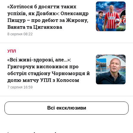
«Хотілося б досягти таких
успіхів, як Довбик»: Олександр
Пищур – про дебют за Жирону,
Ваната та Циганкова
8 серпня 08:22
УПЛ
«Всі живі-здорові, але...»:
Григорчук висловився про
обстріл стадіону Чорноморця й
долю матчу УПЛ з Колосом
7 серпня 16:59
Всі ексклюзиви