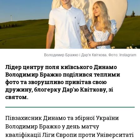
Казино
Володимир Бражко і Дар'я Квіткова. Фото: Instagram
Лідер центру поля київського Динамо
Володимир Бражко поділився теплими
фото та зворушливо привітав свою
дружину, блогерку Дар'ю Квіткову, зі
святом.
Півзахисник Динамо та збірної України
Володимир Бражко у день матчу
кваліфікації Ліги Європи проти Університаті