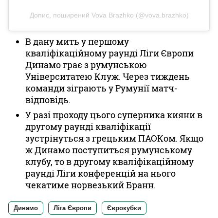
Допис, поширений Vova Brazhko (@vova.brazhko)
В дану мить у першому
кваліфікаційному раунді Ліги Європи
Динамо грає з румунською
Університатею Клуж. Через тиждень
команди зіграють у Румунії матч-
відповідь.
У разі проходу цього суперника кияни в
другому раунді кваліфікації
зустрінуться з грецьким ПАОКом. Якщо
ж Динамо поступиться румунському
клубу, то в другому кваліфікаційному
раунді Ліги конференцій на нього
чекатиме норвезький Бранн.
Динамо
Ліга Європи
Єврокубки