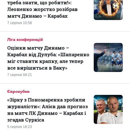
треба знати, що робити!»:
Леоненко жорстко розібрав
матч Динамо – Карабах
7 серпня 10:58
Ліга конференцій
Оцінки матчу Динамо –
Карабах від Дулуба: «Шапаренко
міг ставити крапку, але тепер
все вирішиться в Баку»
7 серпня 08:21
Єврокубки
«Зірку з Пономаренка зробили
журналісти»: Алієв дав прогноз
на матч ЛК Динамо – Карабах і
згадав Суркіса
5 серпня 18:23