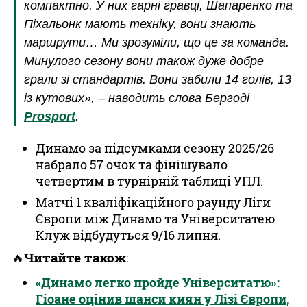
компактно. У них гарні гравцi, Шапаренко та
Пiхальонк мають техніку, вони знають
маршрути… Ми зрозуміли, що це за команда.
Минулого сезону вони також дуже добре
грали зі стандартів. Вони забили 14 голів, 13
із кутових», – наводить слова Бергоді
Prosport
.
Динамо за підсумками сезону 2025/26
набрало 57 очок та фінішувало
четвертим в турнірній таблиці УПЛ.
Матчі 1 кваліфікаційного раунду Ліги
Європи між Динамо та Університатею
Клуж відбудуться 9/16 липня.
Читайте також
🔥
:
«Динамо легко пройде Університатю»:
Гіоане оцінив шанси киян у Лізі Європи,