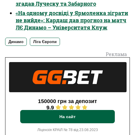
згадав Луческу та Забарного
«На одному досвіді у Ярмоленка зіграти
не вийде»: Кардаш дав прогноз на матч
ЛЄ Динамо – Університатя Клуж
Динамо
Ліга Європи
Реклама
150000 грн за депозит
9.9
На сайт
Ліцензія КРАІЛ № 78 від 23.08.2023