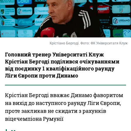
Казино
Крістіано Бергоді. Фото: ФК Університатя Клуж
Головний тренер Університаті Клуж
Крістіан Бергоді поділився очікуваннями
від поєдинку 1 кваліфікаційного раунду
Ліги Європи проти Динамо
Крістіан Бергоді вважає Динамо фаворитом
на вихід до наступного раунду Ліги Європи,
проте закликав не скидати з рахунків
віцечемпіона Румунії