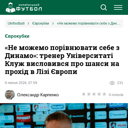
Новини
ukrfootball
єврокубки
«Не можемо порівнювати себе з Динамо»: тренер Університаті Клуж висловився про шанси на прохід в Лізі Європи
Єврокубки
Збірна
«Не можемо порівнювати себе з
Єврокубки
Динамо»: тренер Університаті
Клуж висловився про шанси на
УПЛ
прохід в Лізі Європи
1 ліга
9 липня 2026, 07:59
231
★
★
★
★
★
★
★
★
★
★
Олександр Карпенко
0 голосів
2 ліга
Різне
Букмекери