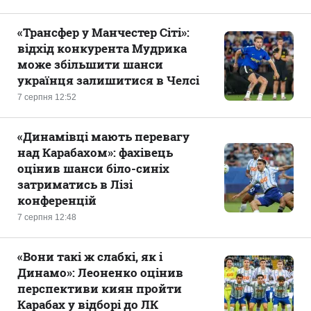
«Трансфер у Манчестер Сіті»:
відхід конкурента Мудрика
може збільшити шанси
українця залишитися в Челсі
7 серпня 12:52
«Динамівці мають перевагу
над Карабахом»: фахівець
оцінив шанси біло-синіх
затриматись в Лізі
конференцій
7 серпня 12:48
«Вони такі ж слабкі, як і
Динамо»: Леоненко оцінив
перспективи киян пройти
Карабах у відборі до ЛК