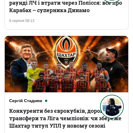
раунді ЛЧ і втрати через Полісся: все про
Карабах – суперника Динамо
6 серпня 08:13
Сергій Стаднюк
Конкуренти без єврокубків, дорогі
трансфери та Ліга чемпіонів: чи збереже
Шахтар титул УПЛ у новому сезоні