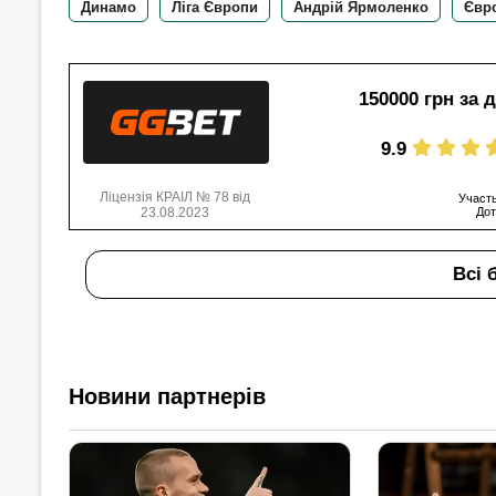
Динамо
Ліга Європи
Андрій Ярмоленко
Євр
150000 грн за 
9.9
Ліцензія КРАІЛ № 78 від
Участь
23.08.2023
Дот
Всі 