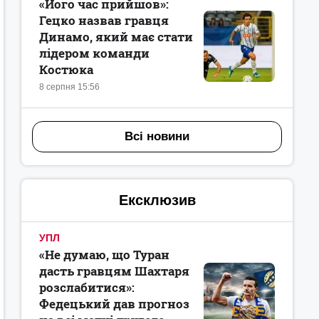
«Його час прийшов»:
Гецко назвав гравця
Динамо, який має стати
лідером команди
Костюка
8 серпня 15:56
Всі новини
Ексклюзив
УПЛ
«Не думаю, що Туран
дасть гравцям Шахтаря
розслабитися»:
Федецький дав прогноз