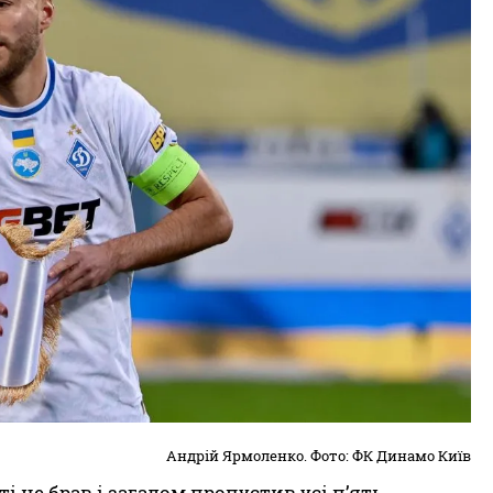
Андрій Ярмоленко. Фото: ФК Динамо Київ
 не брав і загалом пропустив усі п’ять