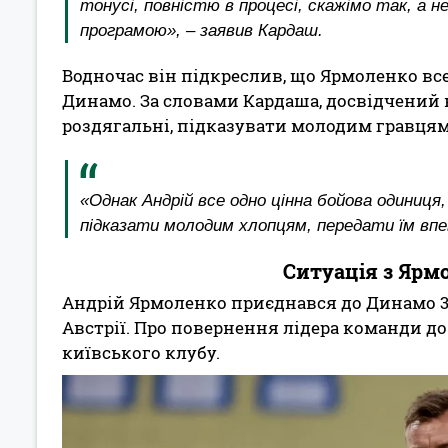
тонусі, повністю в процесі, скажімо так, а 
програмою», – заявив Кардаш.
Водночас він підкреслив, що Ярмоленко в
Динамо. За словами Кардаша, досвідчений 
роздягальні, підказувати молодим гравцям 
«Однак Андрій все одно цінна бойова одиниц
підказати молодим хлопцям, передати їм впевн
Ситуація з Ярм
Андрій Ярмоленко приєднався до Динамо 3
Австрії. Про повернення лідера команди д
київського клубу.