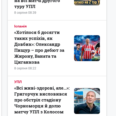
на всі матчі другого
туру УПЛ
8 серпня 08:39
Іспанія
«Хотілося б досягти
таких успіхів, як
Довбик»: Олександр
Пищур – про дебют за
Жирону, Ваната та
Циганкова
8 серпня 08:22
УПЛ
«Всі живі-здорові, але...»:
Григорчук висловився
про обстріл стадіону
Чорноморця й долю
матчу УПЛ з Колосом