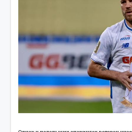
Однак у подальших спарингах ветеран участі