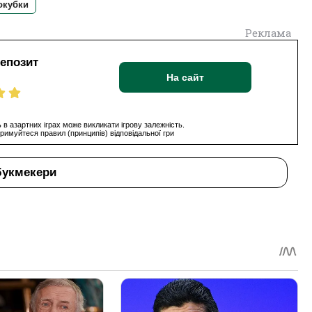
окубки
Реклама
депозит
На сайт
 в азартних іграх може викликати ігрову залежність.
римуйтеся правил (принципів) відповідальної гри
букмекери