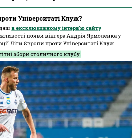
проти Університаті Клуж?
рдаш
в ексклюзивному інтерв’ю сайту
ливості появи вінгера Андрія Ярмоленка у
ції Ліги Європи проти Університаті Клуж.
ітні збори столичного клубу.