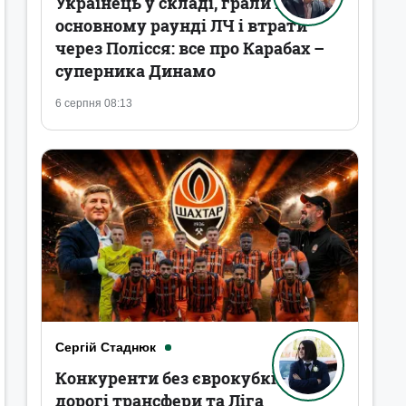
Українець у складі, грали в
основному раунді ЛЧ і втрати
через Полісся: все про Карабах –
суперника Динамо
6 серпня 08:13
Сергій Стаднюк
Конкуренти без єврокубків,
дорогі трансфери та Ліга