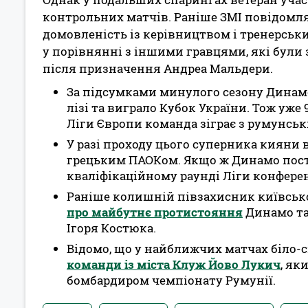
контрольних матчів. Раніше ЗМІ повідомл
домовленість із керівництвом і тренерсь
у порівнянні з іншими гравцями, які були 
після призначення Андреа Мальдери.
За підсумками минулого сезону Динамо
лізі та виграло Кубок України. Тож уж
Ліги Європи команда зіграє з румунсь
У разі проходу цього суперника кияни в
грецьким ПАОКом. Якщо ж Динамо пост
кваліфікаційному раунді Ліги конфере
Раніше колишній півзахисник київсько
про майбутнє протистояння
Динамо та 
Ігоря Костюка.
Відомо, що у найближчих матчах біло-
команди із міста Клуж Йово Лукич
, як
бомбардиром чемпіонату Румунії.