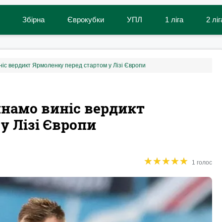
Збірна
Єврокубки
УПЛ
1 ліга
2 ліг
ніс вердикт Ярмоленку перед стартом у Лізі Європи
Динамо виніс вердикт
у Лізі Європи
★
★
★
★
★
★
★
★
★
★
1 голос