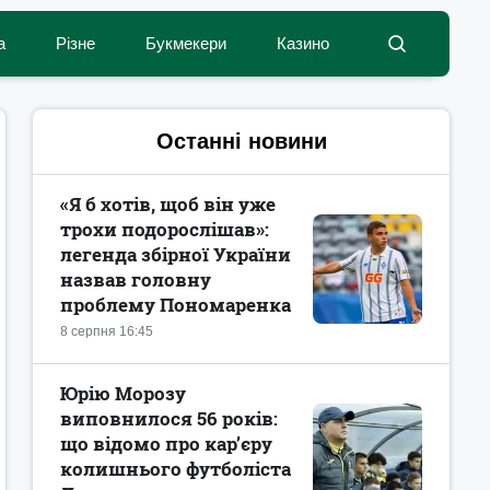
а
Різне
Букмекери
Казино
Останні новини
«Я б хотів, щоб він уже
трохи подорослішав»:
легенда збірної України
назвав головну
проблему Пономаренка
8 серпня 16:45
Юрію Морозу
виповнилося 56 років:
що відомо про кар’єру
колишнього футболіста