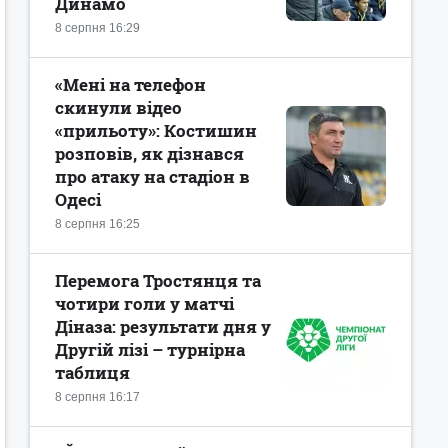
Динамо
8 серпня 16:29
«Мені на телефон
скинули відео
«прильоту»: Костишин
розповів, як дізнався
про атаку на стадіон в
Одесі
8 серпня 16:25
Перемога Тростянця та
чотири голи у матчі
Діназа: результати дня у
Другій лізі – турнірна
таблиця
8 серпня 16:17