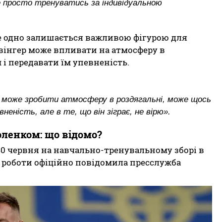
не просто тренуватись за індивідуальною
се одно залишається важливою фігурою для
вінгер може впливати на атмосферу в
і передавати їм упевненість.
я, може зробити атмосферу в роздягальні, може щось
еність, але в те, що він зіграє, не вірю».
оленком: що відомо?
0 червня на навчально-тренувальному зборі в
о роботи офіційно повідомила пресслужба