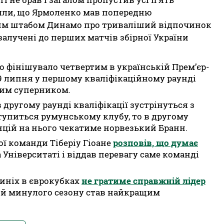
яли, що Ярмоленко мав попередню
ким штабом Динамо про триваліший відпочинок
залучені до перших матчів збірної України
 фінішувало четвертим в українській Прем’єр-
е 9 липня у першому кваліфікаційному раунді
ким суперником.
 другому раунді кваліфікації зустрінуться з
упиться румунському клубу, то в другому
нцій на нього чекатиме норвезький Бранн.
ї команди Тіберіу Гіоане
розповів, що думає
Університаті і віддав перевагу саме команді
синіх в єврокубках
не гратиме справжній лідер
ий минулого сезону став найкращим