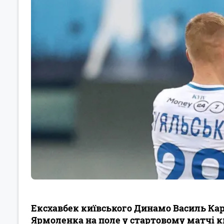
Ексхавбек київського Динамо Василь Кар
Ярмоленка на поле у стартовому матчі кв