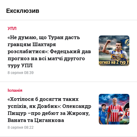
Ексклюзив
УПЛ
«Не думаю, що Туран дасть
гравцям Шахтаря
розслабитися»: Федецький дав
прогноз на всі матчі другого
туру УПЛ
8 серпня 08:39
Іспанія
«Хотілося б досягти таких
успіхів, як Довбик»: Олександр
Пищур –про дебют за Жирону,
Ваната та Циганкова
8 серпня 08:22