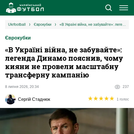
Новини
ukrfootball
єврокубки
«В Україні війна, не забувайте»: легенда Динамо пояснив, чому кияни не провели масштабну трансферну кампанію
Єврокубки
Збірна
«В Україні війна, не забувайте»:
Єврокубки
легенда Динамо пояснив, чому
кияни не провели масштабну
УПЛ
трансферну кампанію
1 ліга
8 липня 2026, 20:34
237
★
★
★
★
★
★
★
★
★
★
Сергій Стаднюк
1 голос
2 ліга
Різне
Букмекери