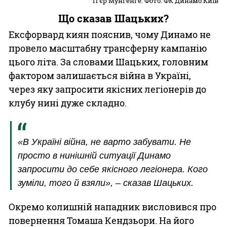
П'єр Мунгенге. Фото: ФК Динамо Київ
Що сказав Шацьких?
Ексфорвард киян пояснив, чому Динамо не
провело масштабну трансферну кампанію
цього літа. За словами Шацьких, головним
фактором залишається війна в Україні,
через яку запросити якісних легіонерів до
клубу нині дуже складно.
«В Україні війна, не варто забувати. Не
просто в нинішній ситуації Динамо
запросити до себе якісного легіонера. Кого
зуміли, того й взяли», – сказав Шацьких.
Окремо колишній нападник висловився про
повернення Томаша Кендзьори. На його