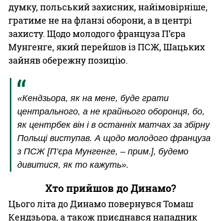
думку, польський захисник, найімовірніше,
гратиме не на фланзі оборони, а в центрі
захисту. Щодо молодого француза П’єра
Мунгенге, який перейшов із ПСЖ, Шацьких
зайняв обережну позицію.
«Кендзьора, як на мене, буде грати
центрального, а не крайнього оборонця, бо,
як центрбек він і в останніх матчах за збірну
Польщі виступав. А щодо молодого француза
з ПСЖ [П’єра Мунгенге, – прим.], будемо
дивитися, як то кажуть».
Хто прийшов до Динамо?
Цього літа до Динамо повернувся Томаш
Кендзьора, а також приєднався нападник