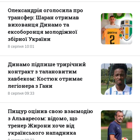
Олександрія оголосила про
трансфер: Шаран отримав
вихованця Динамо та
ексоборонця молодіжної
збірної України
8 серпня 10:01
Динамо підпише трирічний
контракт з талановитим
хавбеком: Костюк отримає
легіонера з Гани
8 серпня 09:33
Пищур оцінив свою взаємодію
з Альваресом: відомо, що
тренер Жирони хоче від
українського нападника