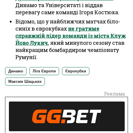
Динамо та Університаті і віддав
перевагу саме команді Ігоря Костюка.
Відомо, що у найближчих матчах біло-
синіх в єврокубках
не гратиме
справжній лідер команди із міста Клуж
Йово Лукич
, який минулого сезону став
найкращим бомбардиром чемпіонату
Румунії.
Динамо
Ліга Європи
Єврокубки
Максим Шацьких
Реклама