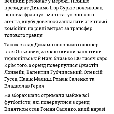
великий резонанс у мережі. Пізніше
президент Динамо Ігор Суркіс пояснював,
що хоча француз і мав статус вільного
агента, клубу довелося заплатити агентські
комісійні на рівні витрат за трансфер
топового гравця.
Також склад Динамо поповнив голкіпер
Ілля Ольховий, за якого кияни заплатили
тернопільській Ниві близько 100 тисяч євро.
Крім того, з оренд повернулися Джастін
Лонвейк, Валентин Рубчинський, Олексій
Гусєв, Навін Малиш, Роман Саленко та
Владислав Герич.
На зборах шанс отримали майже всі
футболісти, які повернулися з оренд.
Винятком став Роман Саленко, який наразі