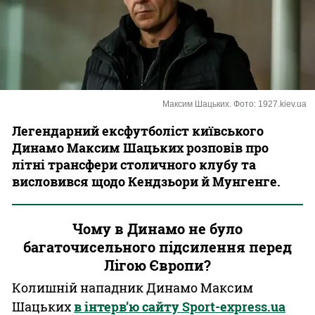
Казино
Максим Шацьких. Фото: 1927.kiev.ua
Легендарний ексфутболіст київського
Динамо Максим Шацьких розповів про
літні трансфери столичного клубу та
висловився щодо Кендзьори й Мунгенге.
Чому в Динамо не було
багаточисельного підсилення перед
Лігою Європи?
Колишній нападник Динамо Максим
Шацьких
в інтерв’ю сайту Sport-express.ua