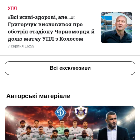
УПЛ
«Всі живі-здорові, але...»:
Григорчук висловився про
обстріл стадіону Чорноморця й
долю матчу УПЛ з Колосом
7 серпня 16:59
Всі ексклюзиви
Авторські матеріали