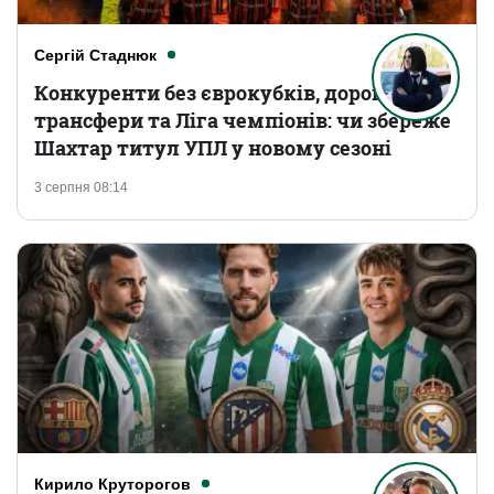
Сергій Стаднюк
Конкуренти без єврокубків, дорогі
трансфери та Ліга чемпіонів: чи збереже
Шахтар титул УПЛ у новому сезоні
3 серпня 08:14
Кирило Круторогов