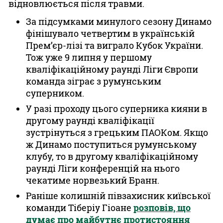
відновлюється після травми.
За підсумками минулого сезону Динамо
фінішувало четвертим в українській
Прем’єр-лізі та виграло Кубок України.
Тож уже 9 липня у першому
кваліфікаційному раунді Ліги Європи
команда зіграє з румунським
суперником.
У разі проходу цього суперника кияни в
другому раунді кваліфікації
зустрінуться з грецьким ПАОКом. Якщо
ж Динамо поступиться румунському
клубу, то в другому кваліфікаційному
раунді Ліги конференцій на нього
чекатиме норвезький Бранн.
Раніше колишній півзахисник київської
команди Тіберіу Гіоане
розповів, що
думає про майбутнє протистояння