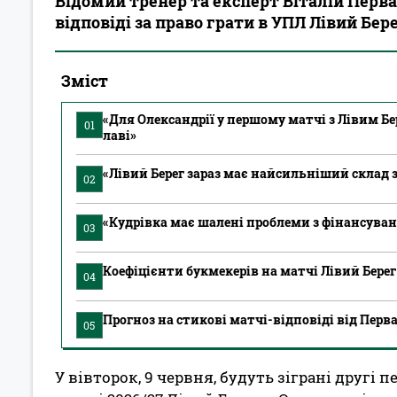
Відомий тренер та експерт Віталій Перва
відповіді за право грати в УПЛ Лівий Бер
Зміст
«Для Олександрії у першому матчі з Лівим Б
01
лаві»
«Лівий Берег зараз має найсильніший склад з
02
«Кудрівка має шалені проблеми з фінансува
03
Коефіцієнти букмекерів на матчі Лівий Берег
04
Прогноз на стикові матчі-відповіді від Перв
05
У вівторок, 9 червня, будуть зіграні другі