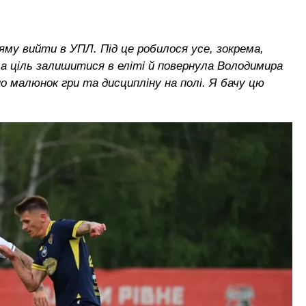
яму вийти в УПЛ. Під це робилося усе, зокрема,
ла ціль залишитися в еліті й повернула Володимира
но малюнок гри та дисципліну на полі. Я бачу цю