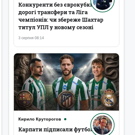
Конкуренти без єврокубків,
дорогі трансфери та Ліга
чемпіонів: чи збереже Шахтар
титул УПЛ у новому сезоні
3 серпня 08:14
Кирило Круторогов
Карпати підписали футболістів,