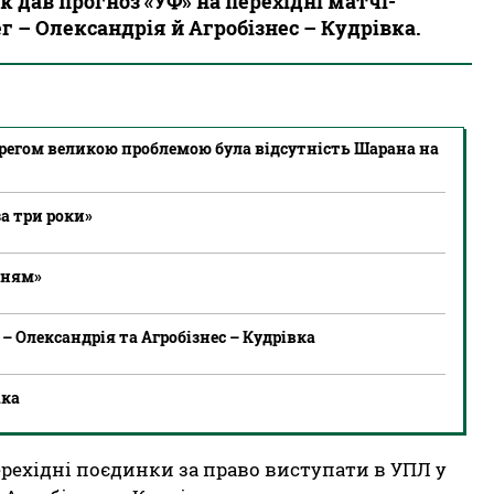
к дав прогноз «УФ» на перехідні матчі-
ег – Олександрія й Агробізнес – Кудрівка.
ерегом великою проблемою була відсутність Шарана на
а три роки»
нням»
 – Олександрія та Агробізнес – Кудрівка
ака
 перехідні поєдинки за право виступати в УПЛ у