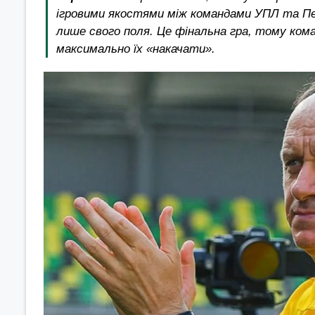
ігровими якостями між командами УПЛ та Пер
лише свого поля. Це фінальна гра, тому ком
максимально їх «накачати».