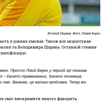
Віталій Первак. Фото: Лівий Берег
ають у рівних умовах. Також він акцентував
боконя та Володимира Шарана. Останній стежив
кваліфікацію.
вно. Просто Лівий Берег у першій грі показав
ад – багато травмованих, багато іноземців,
 лаві. Вважаю, це велика проблема. Тепер він
 не зміг виокремити явного фаворита.