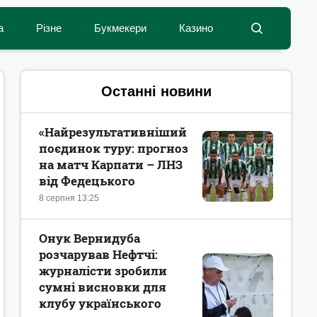
а
Різне
Букмекери
Казино
Останні новини
«Найрезультативніший
поєдинок туру: прогноз
на матч Карпати – ЛНЗ
від Федецького
8 серпня 13:25
Онук Вернидуба
розчарував Нефтчі:
журналісти зробили
сумні висновки для
клубу українського