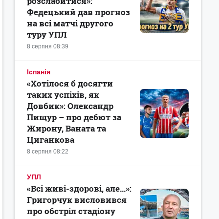
розслабитися»:
Федецький дав прогноз
на всі матчі другого
туру УПЛ
8 серпня 08:39
Іспанія
«Хотілося б досягти
таких успіхів, як
Довбик»: Олександр
Пищур – про дебют за
Жирону, Ваната та
Циганкова
8 серпня 08:22
УПЛ
«Всі живі-здорові, але...»:
Григорчук висловився
про обстріл стадіону