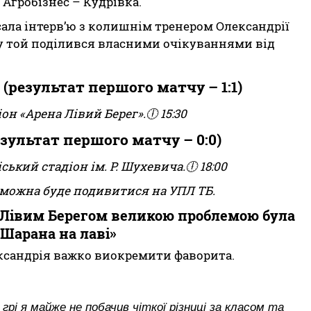
 Агробізнес – Кудрівка.
ала інтерв’ю з колишнім тренером Олександрії
му той поділився власними очікуваннями від
(результат першого матчу – 1:1)
он «Арена Лівий Берег».🕕 15:30
езультат першого матчу – 0:0)
ький стадіон ім. Р. Шухевича.🕕 18:00
и можна буде подивитися на УПЛ ТБ.
з Лівим Берегом великою проблемою була
 Шарана на лаві»
ександрія важко виокремити фаворита.
рі я майже не побачив чіткої різниці за класом та