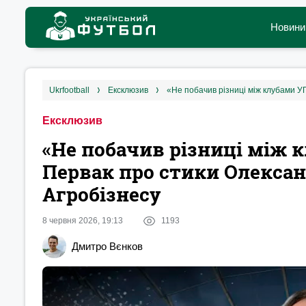
Новини
ukrfootball
ексклюзив
Ексклюзив
«Не побачив різниці між к
Первак про стики Олександ
Агробізнесу
8 червня 2026, 19:13
1193
Дмитро Вєнков