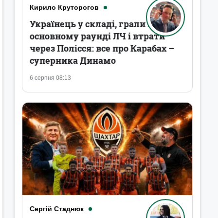
Кирило Круторогов
Українець у складі, грали в
основному раунді ЛЧ і втрати
через Полісся: все про Карабах –
суперника Динамо
6 серпня 08:13
Сергій Стаднюк