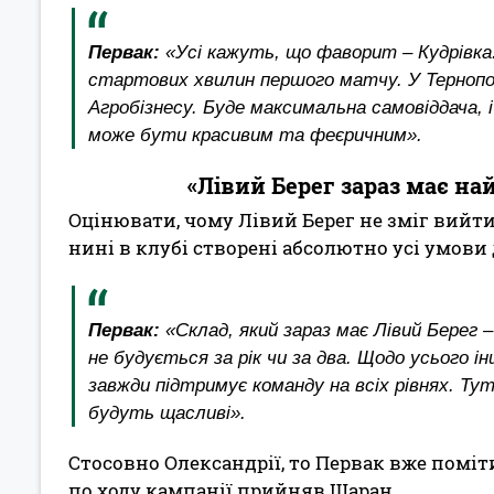
Первак:
«Усі кажуть, що фаворит – Кудрівка
стартових хвилин першого матчу. У Тернопо
Агробізнесу. Буде максимальна самовіддача,
може бути красивим та феєричним».
«Лівий Берег зараз має на
Оцінювати, чому Лівий Берег не зміг вийти 
нині в клубі створені абсолютно усі умови д
Первак:
«Склад, який зараз має Лівий Берег 
не будується за рік чи за два. Щодо усього 
завжди підтримує команду на всіх рівнях. Ту
будуть щасливі».
Стосовно Олександрії, то Первак вже поміти
по ходу кампанії прийняв Шаран.