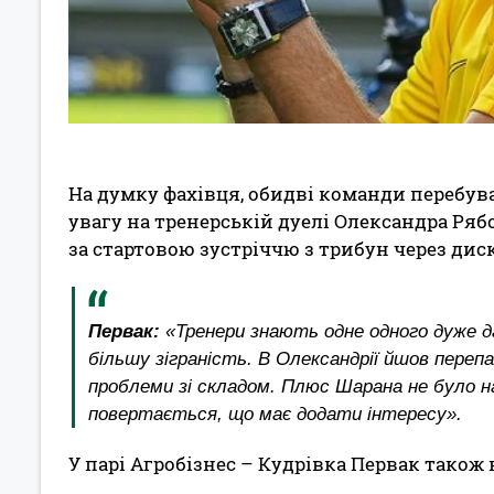
На думку фахівця, обидві команди перебув
увагу на тренерській дуелі Олександра Ря
за стартовою зустріччю з трибун через дис
Первак:
«Тренери знають одне одного дуже да
більшу зіграність. В Олександрії йшов переп
проблеми зі складом. Плюс Шарана не було на
повертається, що має додати інтересу».
У парі Агробізнес – Кудрівка Первак також