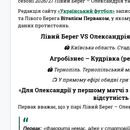
сезоні 2026/27 Лівий Берег – Олександрія та
Редакція сайту
«Український футбол»
запис
та Лівого Берега
Віталієм Перваком
, у яко
даних протистоянь.
Лівий Берег VS Олександрія 
🏟 Київська область. Стаді
Агробізнес – Кудрівка (р
🏟 Тернопіль. Тернопільський міс
📺 У прямому ефірі обидві гр
«Для Олександрії у першому матчі 
відсутність
Первак вважає, що у парі Лівий Берег – Ол
Первак:
«Фаворита немає, адже у стартовій г