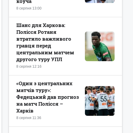
коуча
8 серпня 13:00
Шанс для Харкова:
Полісся Ротаня
втратило важливого
гравця перед
центральним матчем
другого туру УПЛ
8 серпня 12:16
«Один з центральних
матчів туру»:
Федецький дав прогноз
на матч Полісся –
Харків
8 серпня 11:36