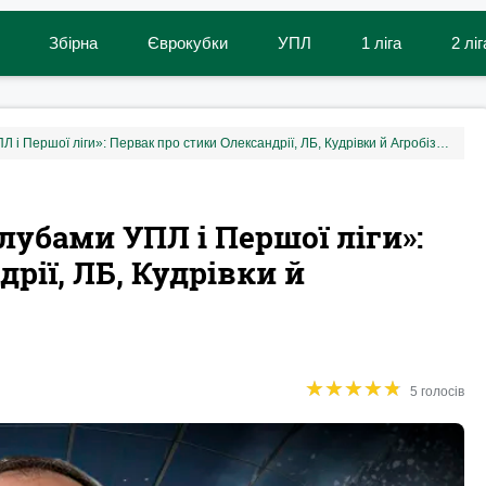
Збірна
Єврокубки
УПЛ
1 ліга
2 ліг
«Не побачив різниці між клубами УПЛ і Першої ліги»: Первак про стики Олександрії, ЛБ, Кудрівки й Агробізнесу
лубами УПЛ і Першої ліги»:
рії, ЛБ, Кудрівки й
★
★
★
★
★
★
★
★
★
★
5 голосів