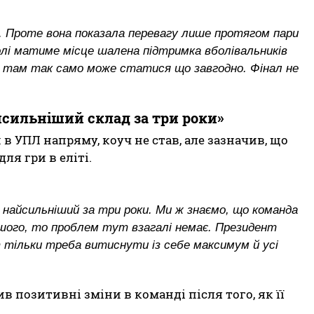
. Проте вона показала перевагу лише протягом пари
лі матиме місце шалена підтримка вболівальників
 і там так само може статися що завгодно. Фінал не
йсильніший склад за три роки»
в УПЛ напряму, коуч не став, але зазначив, що
ля гри в еліті.
– найсильніший за три роки. Ми ж знаємо, що команда
іншого, то проблем тут взагалі немає. Президент
т тільки треба витиснути із себе максимум й усі
в позитивні зміни в команді після того, як її