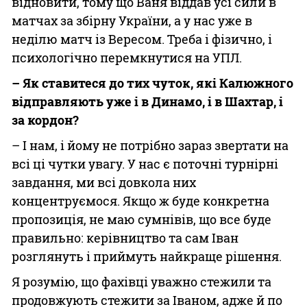
відновити, тому що Ваня віддав усі сили в
матчах за збірну України, а у нас уже в
неділю матч із Вересом. Треба і фізично, і
психологічно перемкнутися на УПЛ.
– Як ставитеся до тих чуток, які Калюжного
відправляють уже і в Динамо, і в Шахтар, і
за кордон?
– І нам, і йому не потрібно зараз звертати на
всі ці чутки увагу. У нас є поточні турнірні
завдання, ми всі довкола них
концентруємося. Якщо ж буде конкретна
пропозиція, не маю сумнівів, що все буде
правильно: керівництво та сам Іван
розглянуть і приймуть найкраще рішення.
Я розумію, що фахівці уважно стежили та
продовжують стежити за Іваном, адже й по