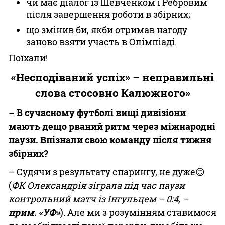
чи має діалог із Шевченком і Ребровим
після завершення роботи в збірних;
що змінив би, якби отримав нагоду
заново взяти участь в Олімпіаді.
Поїхали!
«Несподіваний успіх» – неправильні
слова стосовно Калюжного»
– В сучасному футболі вищі дивізіони
мають дещо рваний ритм через міжнародні
паузи. Впізнали свою команду після тижня
збірних?
– Судячи з результату спарингу, не дуже😊
(
ФК Олександрія зіграла під час паузи
контрольний матч із Інгульцем – 0:4, –
прим. «УФ»
). Але ми з розумінням ставимося