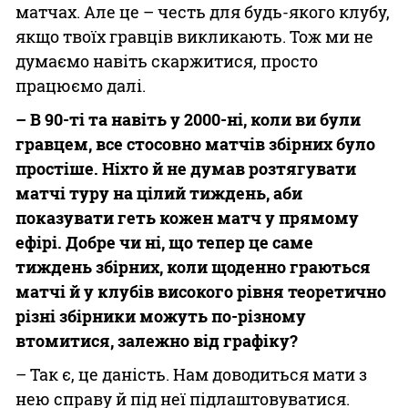
матчах. Але це – честь для будь-якого клубу,
якщо твоїх гравців викликають. Тож ми не
думаємо навіть скаржитися, просто
працюємо далі.
– В 90-ті та навіть у 2000-ні, коли ви були
гравцем, все стосовно матчів збірних було
простіше. Ніхто й не думав розтягувати
матчі туру на цілий тиждень, аби
показувати геть кожен матч у прямому
ефірі. Добре чи ні, що тепер це саме
тиждень збірних, коли щоденно граються
матчі й у клубів високого рівня теоретично
різні збірники можуть по-різному
втомитися, залежно від графіку?
– Так є, це даність. Нам доводиться мати з
нею справу й під неї підлаштовуватися.