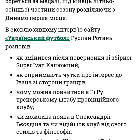
бореться за медалі, під кінець літньо-
осінньої частини сезону розділяючи з
Динамо перше місце.
В ексклюзивному інтерв’ю сайту
«Український футбол»
Руслан Ротань
розповів:
як змінився після повернення зі збірної
Super Ivan Калюжний;
як сприймають чутки про інтерес до
Івана зі сторони грандів;
чому можна повчитися в Гі Ру
тренерському штабу провінційного
клубу;
чи можлива поява в Олександрії
Бєсєдіна та чи відійшов клуб від свого
стилю та філософії;