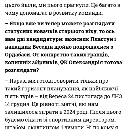
цього йшли, ми цього прагнули. Це багато в
чому допомагає в розвитку команди.
– Якщо вже ви тепер можете розглядати
статусних новачків старшого віку, то ось
вам дві кандидатури: захисник Пластун і
нападник Бєсєдін щойно попрощалися з
Ордабаси. От конкретно таких гравців,
колишніх збірників, ФК Олександрія готова
розглядати?
– Наразі ми готові говорити тільки про
такий горизонт планування, як найближчі
п’ять турів – від Вереса 24 листопада до ЛНЗ
14 грудня. Це рівно ті матчі, які нам
залишилося зіграти в 2024 році. Після цього
будемо сідати зі спортивним директором,
штабом, скаутингом, і думати. Ні по кому я