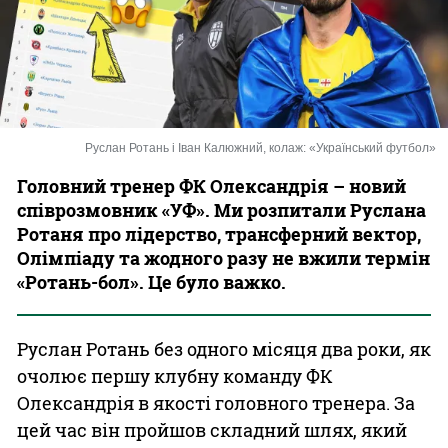
Казино
Руслан Ротань і Іван Калюжний, колаж: «Український футбол»
Головний тренер ФК Олександрія – новий
співрозмовник «УФ». Ми розпитали Руслана
Ротаня про лідерство, трансферний вектор,
Олімпіаду та жодного разу не вжили термін
«Ротань-бол». Це було важко.
Руслан Ротань без одного місяця два роки, як
очолює першу клубну команду ФК
Олександрія в якості головного тренера. За
цей час він пройшов складний шлях, який