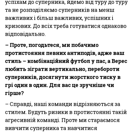
успіхам до суперника, йдемо від туру до туру
та не розподіляємо суперників на менш
важливих і більш важливих, успішних і
кризових. До всіх треба готуватися однаково
відповідально.
– Проте, погодьтеся, ми побачимо
протистояння певних антиподів, адже ваш
стиль – комбінаційний футбол у пас, а Верес
любить зіграти вертикально, перебороти
суперників, досягнути жорсткого тиску в
грі один в один. Для вас це зручніше чи
гірше?
– Справді, наші команди відрізняються за
стилем. Будуть ризики в протистоянні такій
агресивній команді. Проте ми стараємося
вивчити суперника та навчитися