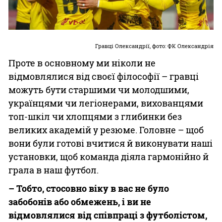
Гравці Олександрії, фото: ФК Олександрія
Проте в основному ми ніколи не
відмовлялися від своєї філософії – гравці
можуть бути старшими чи молодшими,
українцями чи легіонерами, вихованцями
топ-шкіл чи хлопцями з глибинки без
великих академій у резюме. Головне – щоб
вони були готові вчитися й виконувати наші
установки, щоб команда діяла гармонійно й
грала в наш футбол.
– Тобто, стосовно віку в вас не було
забобонів або обмежень, і ви не
відмовлялися від співпраці з футболістом,