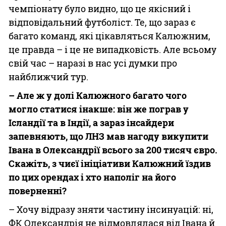
чемпіонату було видно, що це якісний і
відповідальний футболіст. Те, що зараз є
багато команд, які цікавляться Калюжним,
це правда – і це не випадковість. Але всьому
свій час – наразі в нас усі думки про
найближчий тур.
– Але ж у долі Калюжного багато чого
могло статися інакше: він же пограв у
Ісландії та в Індії, а зараз інсайдери
запевняють, що ЛНЗ мав нагоду викупити
Івана в Олександрії всього за 200 тисяч євро.
Скажіть, з чиєї ініціативи Калюжний їздив
по цих орендах і хто наполіг на його
поверненні?
– Хочу відразу зняти частину інсинуацій: ні,
ФК Олександрія не відмовлялася від Івана й