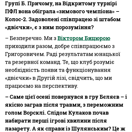
Групі Б. Причому, на Відкритому турнірі
ПФЛ вона обіграла «зимового чемпіона» –
Колос-2. Задоволені співпрацею зі штабом
«двієчки», є з ним порозуміння?
– Безперечно. Ми з
Віктором Бицюрою
приходили разом, добре співпрацюємо з
Григоровичем. Раді результатам юнацької
та резервної команд. Те, що клуб розуміє
необхідність появи та функціонування
«двієчки» в Другій лізі, свідчить, що ми
працюємо на перспективу.
– Саме цієї осені повернувся в гру Бєляєв – і
якісно заграв після травми, з переможним
голом Ворсклі. Слідом Кулаков почав
набирати перші ігрові хвилини після
лазарету. А як справи із Шулянським? Це ж