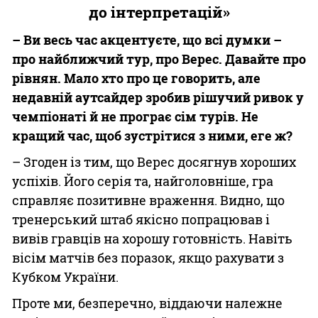
до інтерпретацій»
– Ви весь час акцентуєте, що всі думки –
про найближчий тур, про Верес. Давайте про
рівнян. Мало хто про це говорить, але
недавній аутсайдер зробив рішучий ривок у
чемпіонаті й не програє сім турів. Не
кращий час, щоб зустрітися з ними, еге ж?
– Згоден із тим, що Верес досягнув хороших
успіхів. Його серія та, найголовніше, гра
справляє позитивне враження. Видно, що
тренерський штаб якісно попрацював і
вивів гравців на хорошу готовність. Навіть
вісім матчів без поразок, якщо рахувати з
Кубком України.
Проте ми, безперечно, віддаючи належне