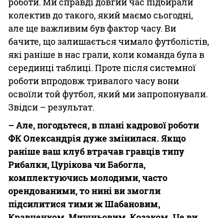
роботи. Ми справді довгий час підбирали
колектив до такого, який маємо сьогодні,
але ще важливим був фактор часу. Ви
бачите, що залишається чимало футболістів,
які раніше в нас грали, коли команда була в
серединці таблиці. Проте після системної
роботи впродовж тривалого часу вони
освоїли той футбол, який ми запропонували.
Звідси – результат.
– Але, погодьтеся, в плані кадрової роботи
ФК Олександрія дуже змінилася. Якщо
раніше ваш клуб втрачав гравців типу
Рибалки, Цурікова чи Бабогла,
комплектуючись молодими, часто
орендованими, то нині ви змогли
підсилитися тими ж Шабановим,
Кравченком, Мишньовим, Козаком. Це ви