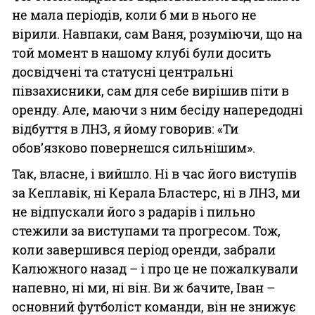
не мала періодів, коли б ми в нього не
вірили. Навпаки, сам Ваня, розуміючи, що на
той момент в нашому клубі були досить
досвідчені та статусні центральні
півзахисники, сам для себе вирішив піти в
оренду. Але, маючи з ним бесіду напередодні
відбуття в ЛНЗ, я йому говорив: «Ти
обов’язково повернешся сильнішим».
Так, власне, і вийшло. Ні в час його виступів
за Кеплавік, ні Керала Бластерс, ні в ЛНЗ, ми
не відпускали його з радарів і пильно
стежили за виступами та прогресом. Тож,
коли завершився період оренди, забрали
Калюжного назад – і про це не пожалкували
напевно, ні ми, ні він. Ви ж бачите, Іван –
основний футболіст команди, він не знижує