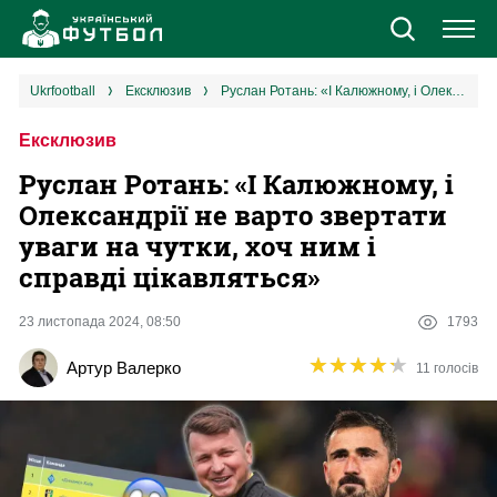
Новини
ukrfootball
ексклюзив
Руслан Ротань: «І Калюжному, і Олександрії не варто звертати уваги на чутки, хоч ним і справді цікавляться»
Ексклюзив
Збірна
Руслан Ротань: «І Калюжному, і
Єврокубки
Олександрії не варто звертати
уваги на чутки, хоч ним і
УПЛ
справді цікавляться»
1 ліга
23 листопада 2024, 08:50
1793
★
★
★
★
★
★
★
★
★
★
Артур Валерко
11 голосів
2 ліга
Різне
Букмекери