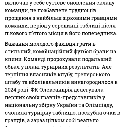
включав у себе суттєве оновлення складу
команди, не позбавлене труднощів
прощання з найбільш зірковими гравцями
команди, період у серединці таблиці після
пікового п’ятого місця в його попередника.
Бажання молодого фахівця грати в
стильний, комбінаційний футбол брали на
кпини. Команді пророкували подальший
обвал у плані турнірних результатів. Але
терпіння власників клубу, тренерського
штабу та вболівальників винагородилося в
2024 році. ФК Олександрія делегувала
перших своїх гравців-представників у
національну збірну України та Олімпіаду,
очолила турнірну таблицю, поскубла очки в
грандів, а зараз цілком собі реально