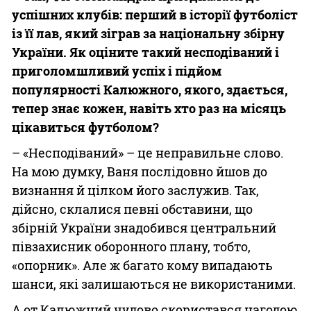
успішних клубів: перший в історії футболіст
із її лав, який зіграв за національну збірну
України. Як оціните такий несподіваний і
приголомшливий успіх і підйом
популярності Калюжного, якого, здається,
тепер знає кожен, навіть хто раз на місяць
цікавиться футболом?
– «Несподіваний» – це неправильне слово.
На мою думку, Ваня послідовно йшов до
визнання й цілком його заслужив. Так,
дійсно, склалися певні обставини, що
збірній України знадобився центральний
півзахисник оборонного плану, тобто,
«опорник». Але ж багато кому випадають
шанси, які залишаються не використаними.
А от Калюжний чудово скористався нагодою