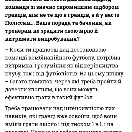
команди зі значно скромнішим підбором
гравців, ніж не те що в грандів, а й у вас із
Поліссям… Ваша порада та бачення, як
тренерам не зрадити свою мрію й
витримати випробування?
– Коли ти працюєш над постановкою
команді комбінаційного футболу, потрібна
витримка. І розуміння як від керівництва
клубу, так і від футболістів. На цьому шляху
– багато помилок, через які треба пройти й
довести хлопцям, що вони можуть
ефективно грати в такий футбол.
Треба працювати над інтенсивністю тих
навиків, які гравці вже освоїли, щоб вони
вміли грати якісно і під тиском 1 в 1, і на
просторі. Коли ж ця робота починає давати