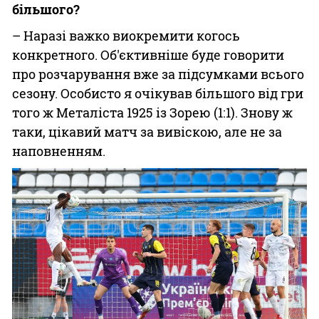
більшого?
– Наразі важко виокремити когось
конкретного. Об'єктивніше буде говорити
про розчарування вже за підсумками всього
сезону. Особисто я очікував більшого від гри
того ж Металіста 1925 із Зорею (1:1). Знову ж
таки, цікавий матч за вивіскою, але не за
наповненням.