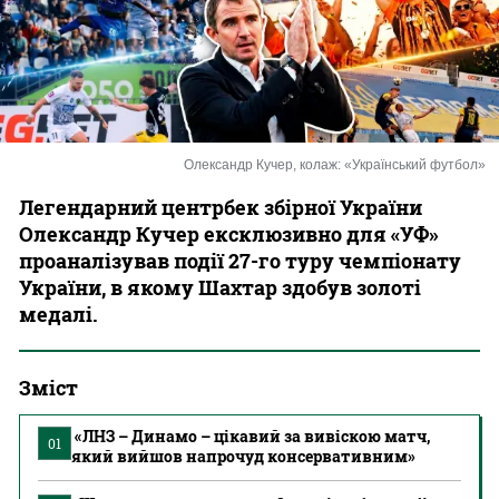
Казино
Олександр Кучер, колаж: «Український футбол»
Легендарний центрбек збірної України
Олександр Кучер ексклюзивно для «УФ»
проаналізував події 27-го туру чемпіонату
України, в якому Шахтар здобув золоті
медалі.
Зміст
«ЛНЗ – Динамо – цікавий за вивіскою матч,
01
який вийшов напрочуд консервативним»