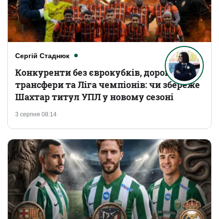
Сергій Стаднюк
Конкуренти без єврокубків, дорогі
трансфери та Ліга чемпіонів: чи збереже
Шахтар титул УПЛ у новому сезоні
3 серпня 08:14