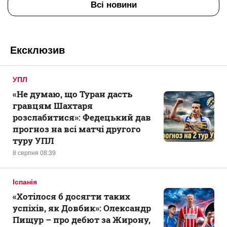
Всі новини
Ексклюзив
УПЛ
«Не думаю, що Туран дасть
гравцям Шахтаря
розслабитися»: Федецький дав
прогноз на всі матчі другого
туру УПЛ
8 серпня 08:39
Іспанія
«Хотілося б досягти таких
успіхів, як Довбик»: Олександр
Пищур – про дебют за Жирону,