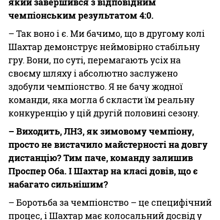
який завершився з відповідним
чемпіонським результатом 4:0.
– Так воно і є. Ми бачимо, що в другому колі
Шахтар демонструє неймовірно стабільну
гру. Вони, по суті, перемагають усіх на
своєму шляху і абсолютно заслужено
здобули чемпіонство. Я не бачу жодної
команди, яка могла б скласти їм реальну
конкуренцію у цій другій половині сезону.
– Виходить, ЛНЗ, як зимовому чемпіону,
просто не вистачило майстерності на довгу
дистанцію? Тим паче, команду залишив
Проспер Оба. І Шахтар на класі довів, що є
набагато сильнішим?
– Боротьба за чемпіонство – це специфічний
процес, і Шахтар має колосальний досвід у