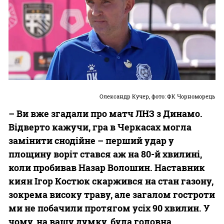
Олександр Кучер, фото: ФК Чорноморець
– Ви вже згадали про матч ЛНЗ з Динамо.
Відверто кажучи, гра в Черкасах могла
замінити снодійне – перший удар у
площину воріт стався аж на 80-й хвилині,
коли пробивав Назар Волошин. Наставник
киян Ігор Костюк скаржився на стан газону,
зокрема високу траву, але загалом гостроти
ми не побачили протягом усіх 90 хвилин. У
чому, на вашу думку, була головна