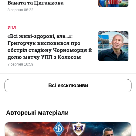
Ваната та Циганкова
8 серпня 08:22
УПЛ
«Всі живі-здорові, але...»:
Григорчук висловився про
обстріл стадіону Чорноморця й
долю матчу УПЛ з Колосом
7 серпня 16:59
Всі ексклюзиви
Авторські матеріали