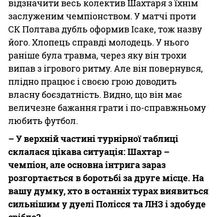
відзначити весь колектив Шахтаря з їхнім
заслуженим чемпіонством. У матчі проти
СК Полтава дубль оформив Ісаке, тож назву
його. Хлопець справді молодець. У нього
раніше була травма, через яку він трохи
випав з ігрового ритму. Але він повернувся,
плідно працює і своєю грою доводить
власну боєздатність. Видно, що він має
величезне бажання грати і по-справжньому
любить футбол.
– У верхній частині турнірної таблиці
склалася цікава ситуація: Шахтар –
чемпіон, але основна інтрига зараз
розгортається в боротьбі за друге місце. На
вашу думку, хто в останніх турах виявиться
сильнішим у дуелі Полісся та ЛНЗ і здобуде
срібло?