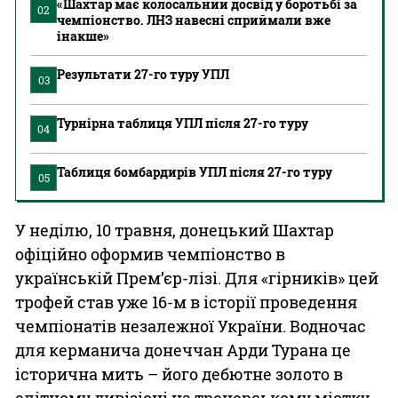
«Шахтар має колосальний досвід у боротьбі за
02
чемпіонство. ЛНЗ навесні сприймали вже
інакше»
Результати 27-го туру УПЛ
03
Турнірна таблиця УПЛ після 27-го туру
04
Таблиця бомбардирів УПЛ після 27-го туру
05
У неділю, 10 травня, донецький Шахтар
офіційно оформив чемпіонство в
українській Прем’єр-лізі. Для «гірників» цей
трофей став уже 16-м в історії проведення
чемпіонатів незалежної України. Водночас
для керманича донеччан Арди Турана це
історична мить – його дебютне золото в