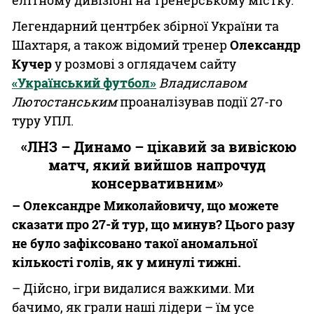
елітному дивізіоні на тренерському містку.
Легендарний центрбек збірної України та
Шахтаря, а також відомий тренер
Олександр
Кучер
у розмові з оглядачем сайту
«Український футбол»
Владиславом
Лютостанським
проаналізував події 27-го
туру УПЛ.
«ЛНЗ – Динамо – цікавий за вивіскою
матч, який вийшов напрочуд
консервативним»
– Олександре Миколайовичу, що можете
сказати про 27-й тур, що минув? Цього разу
не було зафіксовано такої аномальної
кількості голів, як у минулі тижні.
– Дійсно, ігри видалися важкими. Ми
бачимо, як грали наші лідери – їм усе