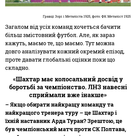
Гравці Зорі і Металіста 1925, фото: ФК Металіст 1925
Загалом від усіх команд хочеться бачити
більш змістовний футбол. Але, як зараз
кажуть, маємо те, що маємо. Тут можна
довго аналізувати кожний окремий епізод,
проте давати глобальні оцінки поки що
складно.
«Шахтар має колосальний досвід у
боротьбі за чемпіонство. ЛНЗ навесні
сприймали вже інакше»
– Якщо обирати найкращу команду та
найкращого тренера туру – це Шахтар і
їхній наставник Арда Туран? Зрештою, це
був чемпіонський матч проти СК Полтава,