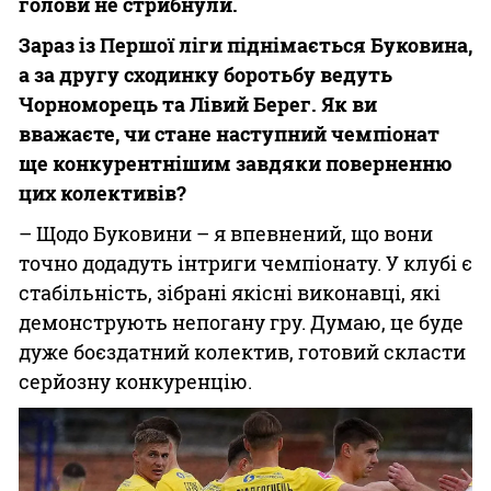
голови не стрибнули.
Зараз із Першої ліги піднімається Буковина,
а за другу сходинку боротьбу ведуть
Чорноморець та Лівий Берег. Як ви
вважаєте, чи стане наступний чемпіонат
ще конкурентнішим завдяки поверненню
цих колективів?
– Щодо Буковини – я впевнений, що вони
точно додадуть інтриги чемпіонату. У клубі є
стабільність, зібрані якісні виконавці, які
демонструють непогану гру. Думаю, це буде
дуже боєздатний колектив, готовий скласти
серйозну конкуренцію.