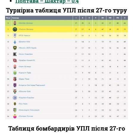
Полтава – Шахтар – 0:4
Турнірна таблиця УПЛ після 27-го туру
Таблиця бомбардирів УПЛ після 27-го