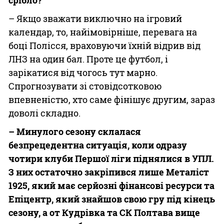
– Якщо зважати виключно на ігровий
календар, то, найімовірніше, перевага на
боці Полісся, враховуючи їхній відрив від
ЛНЗ на один бал. Проте це футбол, і
зарікатися від чогось тут марно.
Спрогнозувати зі стовідсотковою
впевненістю, хто саме фінішує другим, зараз
доволі складно.
– Минулого сезону склалася
безпрецедентна ситуація, коли одразу
чотири клуби Першої ліги піднялися в УПЛ.
З них остаточно закріпився лише Металіст
1925, який має серйозні фінансові ресурси та
Епіцентр, який знайшов свою гру під кінець
сезону, а от Кудрівка та СК Полтава вище