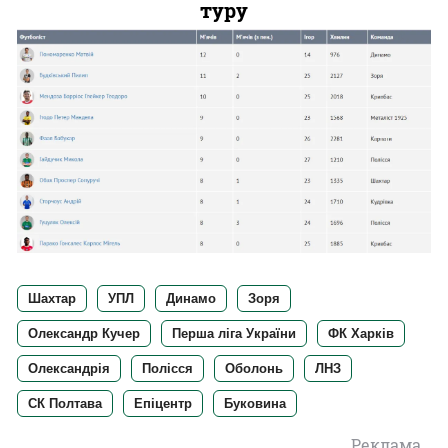
туру
Шахтар
УПЛ
Динамо
Зоря
Олександр Кучер
Перша ліга України
ФК Харків
Олександрія
Полісся
Оболонь
ЛНЗ
СК Полтава
Епіцентр
Буковина
Реклама