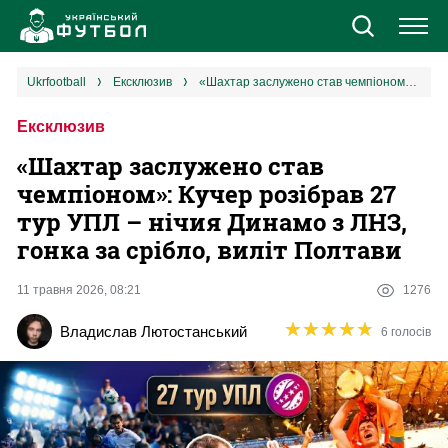
Новини
ukrfootball
ексклюзив
«Шахтар заслужено став чемпіоном»: Кучер розібрав 27 тур УПЛ – нічия Динамо з ЛНЗ, гонка за срібло, виліт Полтави
Ексклюзив
Збірна
«Шахтар заслужено став
Єврокубки
чемпіоном»: Кучер розібрав 27
тур УПЛ – нічия Динамо з ЛНЗ,
УПЛ
гонка за срібло, виліт Полтави
1 ліга
11 травня 2026, 08:21
1276
★
★
★
★
★
★
★
★
★
★
Владислав Лютостанський
6 голосів
2 ліга
Різне
Букмекери