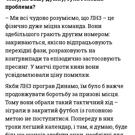
проблема?
– Ми всі чудово розуміємо, що ЛНЗ – це
фізично дуже міцна команда. Вони
здебільшого грають другим номером:
закриваються, якісно відпрацьовують
перехідні фази, розраховують на
контрвипади та епізодично застосовують
пресинг. У матчі проти киян вони
усвідомлювали ціну помилки.
Якби ЛНЗ програв Динамо, їм було б важче
продовжувати боротьбу за призові місця.
Тому вони обрали такий тактичний хід –
зіграли в закритий футбол із головною
метою не поступитися. Попереду в них
трохи легший календар, і там, я думаю, буде
більше шансів здобути очки, необхідні для