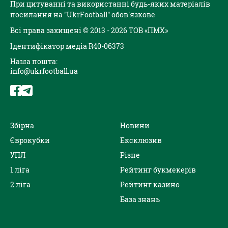
При цитуванні та використанні будь-яких матеріалів
посилання на "UkrFootball" обов'язкове
Всі права захищені © 2013 - 2026 ТОВ «ПМХ»
Ідентифікатор медіа R40-06373
Наша пошта:
info@ukrfootball.ua
Збірна
Новини
Єврокубки
Ексклюзив
УПЛ
Різне
1 ліга
Рейтинг букмекерів
2 ліга
Рейтинг казино
База знань