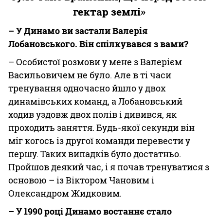
гектар землі»
– У Динамо ви застали Валерія
Лобановського. Він спілкувався з вами?
– Особистої розмови у мене з Валерієм
Васильовичем не було. Але в ті часи
тренування одночасно йшло у двох
динамівських команд, а Лобановський
ходив уздовж двох полів і дивився, як
проходить заняття. Будь-якої секунди він
міг когось із другої команди перевести у
першу. Таких випадків було достатньо.
Пройшов деякий час, і я почав тренуватися з
основою – із Віктором Чановим і
Олександром Жидковим.
– У 1990 році Динамо востаннє стало