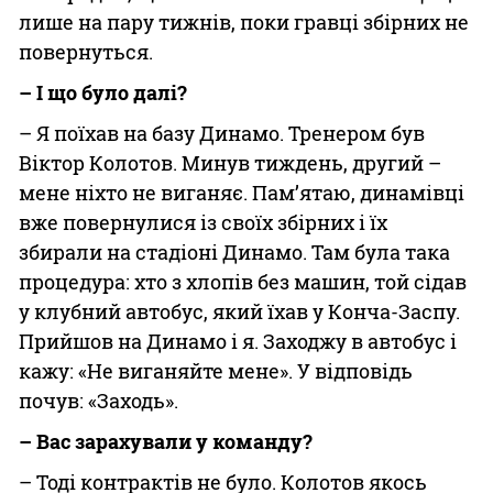
лише на пару тижнів, поки гравці збірних не
повернуться.
– І що було далі?
– Я поїхав на базу Динамо. Тренером був
Віктор Колотов. Минув тиждень, другий –
мене ніхто не виганяє. Пам’ятаю, динамівці
вже повернулися із своїх збірних і їх
збирали на стадіоні Динамо. Там була така
процедура: хто з хлопів без машин, той сідав
у клубний автобус, який їхав у Конча-Заспу.
Прийшов на Динамо і я. Заходжу в автобус і
кажу: «Не виганяйте мене». У відповідь
почув: «Заходь».
– Вас зарахували у команду?
– Тоді контрактів не було. Колотов якось