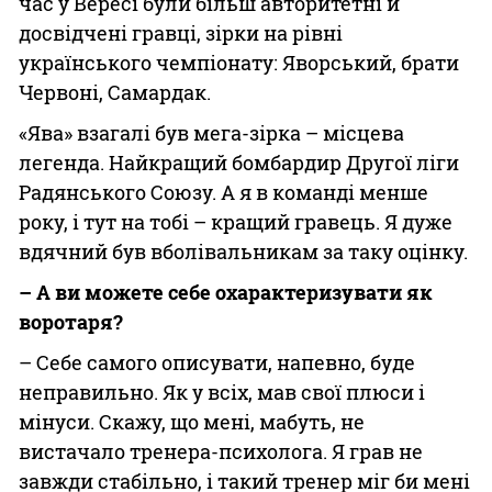
час у Вересі були більш авторитетні й
досвідчені гравці, зірки на рівні
українського чемпіонату: Яворський, брати
Червоні, Самардак.
«Ява» взагалі був мега-зірка – місцева
легенда. Найкращий бомбардир Другої ліги
Радянського Союзу. А я в команді менше
року, і тут на тобі – кращий гравець. Я дуже
вдячний був вболівальникам за таку оцінку.
– А ви можете себе охарактеризувати як
воротаря?
– Себе самого описувати, напевно, буде
неправильно. Як у всіх, мав свої плюси і
мінуси. Скажу, що мені, мабуть, не
вистачало тренера-психолога. Я грав не
завжди стабільно, і такий тренер міг би мені