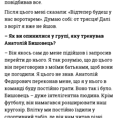
повідбивав все.
Після цього мені сказали: «Відтепер будеш у
нас воротарем». Думаю собі: от трясця! Далі
з воріт я вже не йшов.
– Як ви опинилися у групі, яку тренував
Анатолій Бишовець?
– Він якось сам до мене підійшов і запросив
перейти до нього. Я так розумію, що до цього
він переговорив з моїми батьками, щоб вони
це погодили. Я цього не знав. Анатолій
Федорович переконав мене, що я у нього в
команді буду постійно грати. Воно так і було.
Бишовець – дуже інтелігентна людина. Крім
футболу, він намагався розширювати наш
кругозір. Влітку ми постійно їздили у
спортивний табір, де він нам читав різні