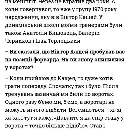
на менінгіт. Через це втратив два роки. А
коли повернувся, то вже у групу 1970 року
народження, яку вів Віктор Кащей. У
динамівській школі моїми тренерами були
також Анатолій Бишовець, Валерій
Черников і Іван Терлецький.
– Ви сказали, що Віктор Кащей пробував вас
на позиції форварда. Як ви знову опинилися
у воротах?
– Коли прийшов до Кащея, то дуже хотів
грати попереду. Спочатку так і було. Після
тренувань зазвичай ми били по воротах.
Одного разу б’ємо ми, б’ємо, а воротарі не
можуть нічого відбити. Всі сміються – хі-хі,
ха-ха. І тут я кажу: «Давайте я на спір стану у
ворота – точно більше відіб’ю». Став і