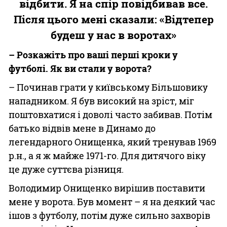
відбити. Я на спір повідбивав все.
Після цього мені сказали: «Відтепер
будеш у нас в воротах»
– Розкажіть про ваші перші кроки у
футболі. Як ви стали у ворота?
– Починав грати у київському Більшовику
нападником. Я був високий на зріст, міг
поштовхатися і доволі часто забивав. Потім
батько відвів мене в Динамо до
легендарного Онищенка, який тренував 1969
р.н., а я ж майже 1971-го. Для дитячого віку
це дуже суттєва різниця.
Володимир Онищенко вирішив поставити
мене у ворота. Був момент – я на деякий час
ішов з футболу, потім дуже сильно захворів