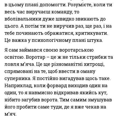
в цьому плані допомогти. Розумієте, коли ти
весь час виручаєш команду, то
вболівальники дуже швидко звикають до
цього. А потім ти не виручив раз, ще раз, і на
тебе починають ображатися, критикувати.
Це важка у психологічному плані штука.
Я сам займався своєю воротарською
освітою. Воротар – це ж не тільки стрибки та
ловля м’яча. Це ще різноманітні хитрощі,
спрямовані на те, щоб ввести в оману
суперника. Я постійно вигадував щось таке.
Наприклад, коли форвард виходив один на
один, то я навмисно відкривав якийсь кут,
нібито загубив ворота. Тим самим змушував
його пробити саме туди, де я вже чекав на
м’яч.