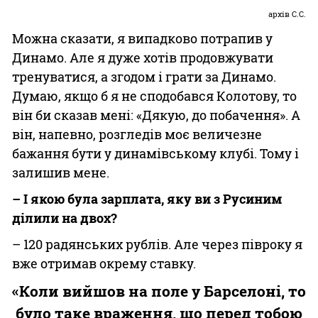
архів С.С.
Можна сказати, я випадково потрапив у
Динамо. Але я дуже хотів продовжувати
тренуватися, а згодом і грати за Динамо.
Думаю, якщо б я не сподобався Колотову, то
він би сказав мені: «Дякую, до побачення». А
він, напевно, розгледів моє величезне
бажання бути у динамівському клубі. Тому і
залишив мене.
– І якою була зарплата, яку ви з Русиним
ділили на двох?
– 120 радянських рублів. Але через півроку я
вже отримав окрему ставку.
«Коли вийшов на поле у Барселоні, то
було таке враження, що перед тобою