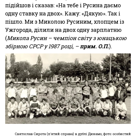
підійшов і сказав: «На тебе і Русина даємо
одну ставку на двох». Кажу: «Дякую». Так і
пішло. Ми з Миколою Русиним, хлопцем із
Ужгорода, ділили на двох одну зарплатню
(
Микола Русин – чемпіон світу з юнацькою
збірною СРСР у 1987 році, –
прим. О.П.
).
Святослав Сирота (п'ятий справа) в дублі Динамо, фото: особистий