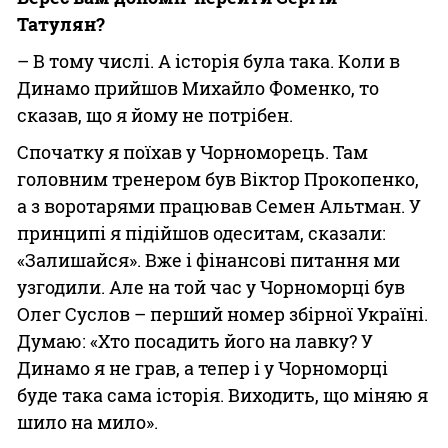
Татулян?
– В тому числі. А історія була така. Коли в
Динамо прийшов Михайло Фоменко, то
сказав, що я йому не потрібен.
Спочатку я поїхав у Чорноморець. Там
головним тренером був Віктор Прокопенко,
а з воротарями працював Семен Альтман. У
принципі я підійшов одеситам, сказали:
«Залишайся». Вже і фінансові питання ми
узгодили. Але на той час у Чорноморці був
Олег Суслов – перший номер збірної Україні.
Думаю: «Хто посадить його на лавку? У
Динамо я не грав, а тепер і у Чорноморці
буде така сама історія. Виходить, що міняю я
шило на мило».