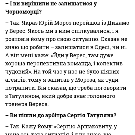
– І ви вирішили не залишатися у
Чорноморці?
– Так. Якраз Юрій Мороз перейшов із Динамо
у Верес. Якось ми з ним спілкувалися, і я
розповів йому про свою ситуацію. Сказав не
знаю що робити – залишатися в Одесі, чи ні.
А він мені каже: «Йди у Верес, там дуже
хороша перспективна команда, і колектив
чудовий». На той час у нас не було ніяких
агентів, тому я запитав у Мороза, як туди
потрапити. Він сказав, що треба поговорити
з Татуляном, який добре знає головного
тренера Вереса.
– Ви пішли до арбітра Сергія Татуляна?
– Так. Кажу йому: «Сергію Аршаковичу, у
мене ось така ситуація, і я не знаю, що