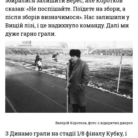
збиралися залишити Верес, але Коротков
сказав: «Не поспішайте. Поїдете на збори, а
після зборів визначимося». Нас залишили у
Вищій лізі, і це надихнуло команду. Далі ми
дуже гарно грали.
Валерій Коротков, фото: з відкритих джерел
З Динамо грали на стадії 1/8 фіналу Кубку, і