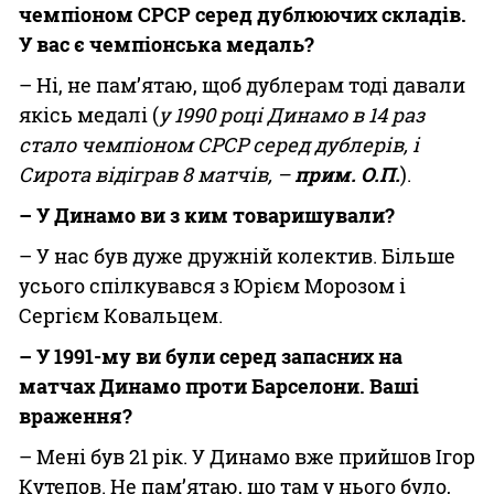
чемпіоном СРСР серед дублюючих складів.
У вас є чемпіонська медаль?
– Ні, не пам’ятаю, щоб дублерам тоді давали
якісь медалі (
у 1990 році Динамо в 14 раз
стало чемпіоном СРСР серед дублерів, і
Сирота відіграв 8 матчів, –
прим. О.П.
).
– У Динамо ви з ким товаришували?
– У нас був дуже дружній колектив. Більше
усього спілкувався з Юрієм Морозом і
Сергієм Ковальцем.
– У 1991-му ви були серед запасних на
матчах Динамо проти Барселони. Ваші
враження?
– Мені був 21 рік. У Динамо вже прийшов Ігор
Кутепов. Не пам’ятаю, що там у нього було,