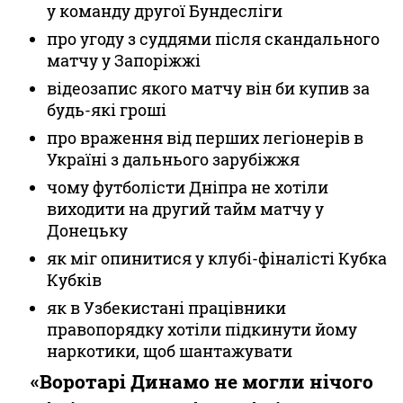
у команду другої Бундесліги
про угоду з суддями після скандального
матчу у Запоріжжі
відеозапис якого матчу він би купив за
будь-які гроші
про враження від перших легіонерів в
Україні з дальнього зарубіжжя
чому футболісти Дніпра не хотіли
виходити на другий тайм матчу у
Донецьку
як міг опинитися у клубі-фіналісті Кубка
Кубків
як в Узбекистані працівники
правопорядку хотіли підкинути йому
наркотики, щоб шантажувати
«Воротарі Динамо не могли нічого