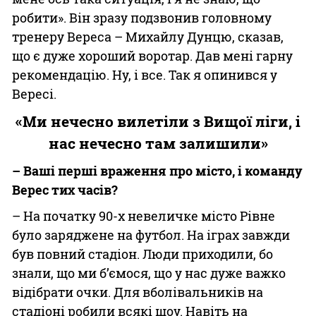
робити». Він зразу подзвонив головному
тренеру Вереса – Михайлу Дунцю, сказав,
що є дуже хороший воротар. Дав мені гарну
рекомендацію. Ну, і все. Так я опинився у
Вересі.
«Ми нечесно вилетіли з Вищої ліги, і
нас нечесно там залишили»
– Ваші перші враження про місто, і команду
Верес тих часів?
– На початку 90-х невеличке місто Рівне
було заряджене на футбол. На іграх завжди
був повний стадіон. Люди приходили, бо
знали, що ми б’ємося, що у нас дуже важко
відібрати очки. Для вболівальників на
стадіоні робили всякі шоу. Навіть на