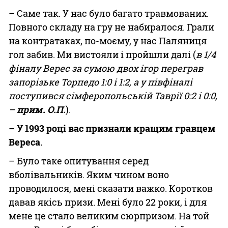
– Саме так. У нас було багато травмованих.
Повного складу на гру не набиралося. Грали
на контратаках, по-моєму, у нас Паляниця
гол забив. Ми вистояли і пройшли далі (
в 1/4
фіналу Верес за сумою двох ігор переграв
запорізьке Торпедо 1:0 і 1:2, а у півфіналі
поступився сімферопольській Таврії 0:2 і 0:0,
–
прим. О.П.
).
– У 1993 році вас признали кращим гравцем
Вереса.
– Було таке опитування серед
вболівальників. Яким чином воно
проводилося, мені сказати важко. Коротков
давав якісь призи. Мені було 22 роки, і для
мене це стало великим сюрпризом. На той