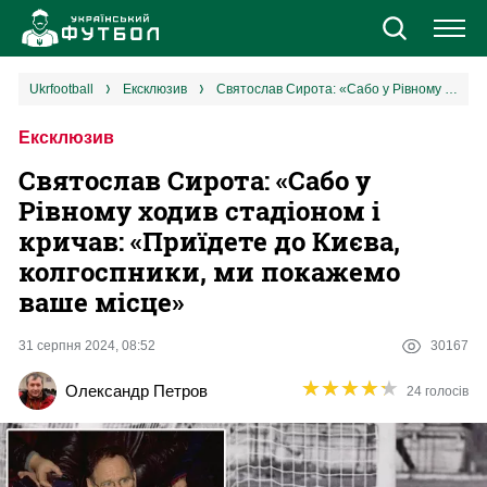
Новини
ukrfootball
ексклюзив
Святослав Сирота: «Сабо у Рівному ходив стадіоном і кричав: «Приїдете до Києва, колгоспники, ми покажемо ваше місце»
Ексклюзив
Збірна
Святослав Сирота: «Сабо у
Єврокубки
Рівному ходив стадіоном і
кричав: «Приїдете до Києва,
УПЛ
колгоспники, ми покажемо
ваше місце»
1 ліга
31 серпня 2024, 08:52
30167
2 ліга
★
★
★
★
★
★
★
★
★
★
Олександр Петров
24 голосів
Різне
Букмекери