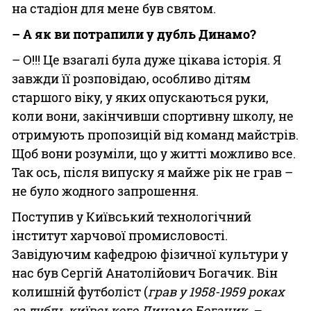
на стадіон для мене був святом.
– А як ви потрапили у дубль Динамо?
– О!!! Це взагалі була дуже цікава історія. Я
завжди її розповідаю, особливо дітям
старшого віку, у яких опускаються руки,
коли вони, закінчивши спортивну школу, не
отримують пропозицій від команд майстрів.
Щоб вони розуміли, що у житті можливо все.
Так ось, після випуску я майже рік не грав –
не було жодного запрошення.
Поступив у Київський технологічний
інститут харчової промисловості.
Завідуючим кафедрою фізичної культури у
нас був Сергій Анатолійович Богачик. Він
колишній футболіст (
грав у 1958-1959 роках
за дубль київського Динамо Богачик, –