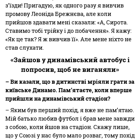
з’їзди! Пригадую, як одного разу я вивчив
промову Леоніда Брежнєва, але коли
прийшов здавати мені сказали: «А, Сирота.
Ставимо тобі трійку і до побачення». Я кажу:
«Як це так? Я ж вивчив її». Але мене ніхто не
став слухати.
«Зайшов у динамівський автобус і
попросив, щоб не виганяли»
– Ви казали, що в дитинстві мріяли грати за
київське Динамо. Пам’ятаєте, коли вперше
прийшли на динамівський стадіон?
– Яким був перший похід, я вже не пам’ятаю.
Мій батько любив футбол і брав мене завжди
з собою, коли йшов на стадіон. Скажу лише,
що у Союзі у нас було мало розваг, тому похід