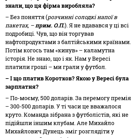
знали, що ця фірма виробляла?
– Без поняття (
розчинні солодкі напої в
пакетах, –
прим. О.П.
). Я не вдавався у ці всі
подробиці. Чув, що він торгував
нафтопродуктами з балтійськими країнами.
Потім когось там «кинув» – каламутна
історія. Не знаю, що і як. Нам у Вересі
платили гроші – ми грали у футбол.
– І що платив Коротков? Якою у Вересі була
зарплатня?
– По-моєму, 500 доларів. За перемогу премія
– 300-500 доларів. У ті часи це вважалося
круто. Команда зібрана з футболістів, які не
підійшли іншим клубам. Але Михайло
Михайлович Дунець зміг розглядіти у