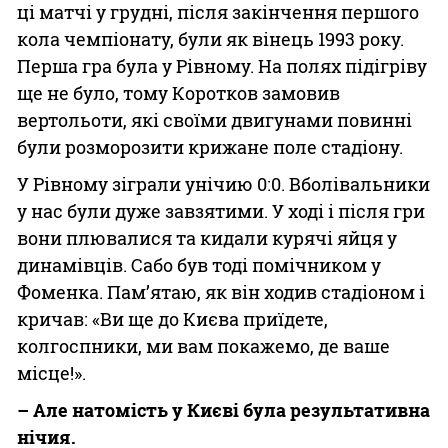
ці матчі у грудні, після закінчення першого
кола чемпіонату, були як вінець 1993 року.
Перша гра була у Рівному. На полях підігріву
ще не було, тому Коротков замовив
вертольоти, які своїми двигунами повинні
були розморозити крижане поле стадіону.
У Рівному зіграли унічию 0:0. Вболівальники
у нас були дуже завзятими. У ході і після гри
вони плювалися та кидали курячі яйця у
динамівців. Сабо був тоді помічником у
Фоменка. Пам’ятаю, як він ходив стадіоном і
кричав: «Ви ще до Києва приїдете,
колгоспники, ми вам покажемо, де ваше
місце!».
– Але натомість у Києві була результативна
нічия.