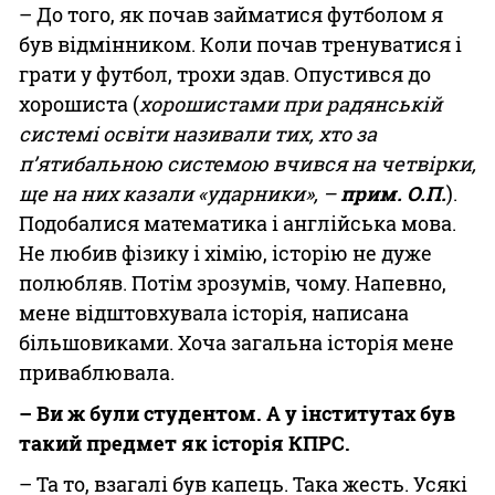
– До того, як почав займатися футболом я
був відмінником. Коли почав тренуватися і
грати у футбол, трохи здав. Опустився до
хорошиста (
хорошистами при радянській
системі освіти називали тих, хто за
п’ятибальною системою вчився на четвірки,
ще на них казали «ударники», –
прим. О.П.
).
Подобалися математика і англійська мова.
Не любив фізику і хімію, історію не дуже
полюбляв. Потім зрозумів, чому. Напевно,
мене відштовхувала історія, написана
більшовиками. Хоча загальна історія мене
приваблювала.
– Ви ж були студентом. А у інститутах був
такий предмет як історія КПРС.
– Та то, взагалі був капець. Така жесть. Усякі