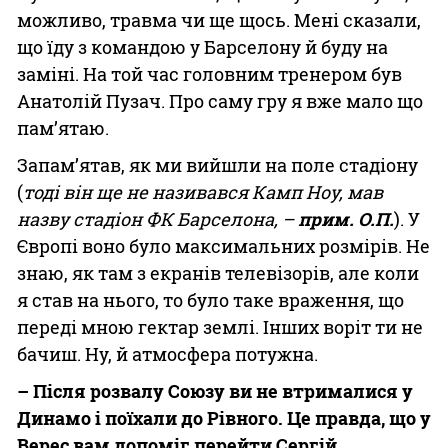
можливо, травма чи ще щось. Мені сказали,
що їду з командою у Барселону й буду на
заміні. На той час головним тренером був
Анатолій Пузач. Про саму гру я вже мало що
пам’ятаю.
Запам’ятав, як ми вийшли на поле стадіону
(
тоді він ще не називався Камп Ноу, мав
назву стадіон ФК Барселона, –
прим. О.П.
). У
Європі воно було максимальних розмірів. Не
знаю, як там з екранів телевізорів, але коли
я став на нього, то було таке враження, що
переді мною гектар землі. Інших воріт ти не
бачиш. Ну, й атмосфера потужна.
– Після розвалу Союзу ви не втрималися у
Динамо і поїхали до Рівного. Це правда, що у
Верес вам допоміг перейти Сергій