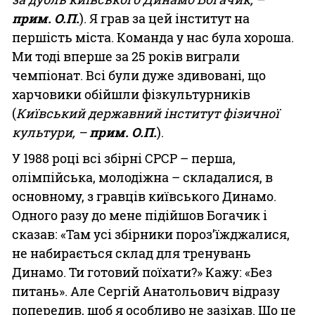
прим. О.П.
). Я грав за цей інститут на
першість міста. Команда у нас була хороша.
Ми тоді вперше за 25 років виграли
чемпіонат. Всі були дуже здивовані, що
харчовики обійшли фізкультурників
(
Київський державний інститут фізичної
культури, –
прим. О.П.
).
У 1988 році всі збірні СРСР – перша,
олімпійська, молодіжна – складалися, в
основному, з гравців київського Динамо.
Одного разу до мене підійшов Богачик і
сказав: «Там усі збірники пороз’їжджалися,
не набирається склад для тренувань
Динамо. Ти готовий поїхати?» Кажу: «Без
питань». Але Сергій Анатольович відразу
попередив, щоб я особливо не зазіхав. Що це