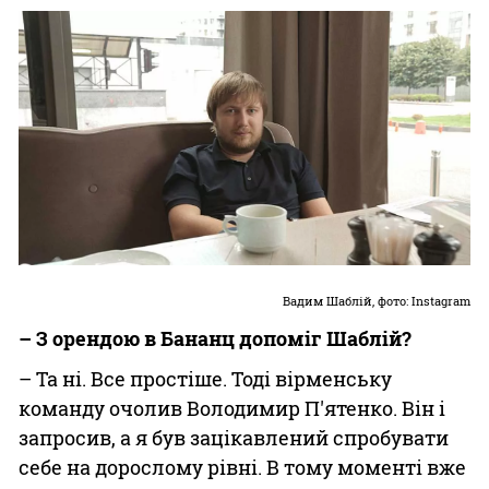
Вадим Шаблій, фото: Instagram
– З орендою в Бананц допоміг Шаблій?
– Та ні. Все простіше. Тоді вірменську
команду очолив Володимир П'ятенко. Він і
запросив, а я був зацікавлений спробувати
себе на дорослому рівні. В тому моменті вже