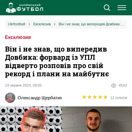
Новини
ukrfootball
ексклюзив
Він і не знав, що випередив Довбика: форвард із УПЛ відверто розповів про свій рекорд і плани на майбутнє
Ексклюзив
Збірна
Він і не знав, що випередив
Єврокубки
Довбика: форвард із УПЛ
відверто розповів про свій
УПЛ
рекорд і плани на майбутнє
1 ліга
19 червня 2024, 09:05
4543
★
★
★
★
★
★
★
★
★
★
Олександр Щербатих
12 голосів
2 ліга
Різне
Букмекери