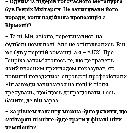
– Одним із лідерів тогочасного Металурга
був Генріх Мхітарян. Не запитували його
поради, коли надійшла пропозиція з
Вірменії?
– Та ні. Ми, звісно, перетинались на
футбольному полі. Але не спілкувались. Він
же був у першій команді, а я – в U21. Про
Генріха запам'яталось те, що це гравець
який власним прикладом показував, як
повинні поводитись справжні професіонали.
Він завжди залишався на полі й після
тренувань, щоб щось допрацювати. І ось
бачите, де він зараз.
– За рівнем таланту можна було уявити, що
Мхітарян пізніше буде грати у фіналі Ліги
чемпіонів?