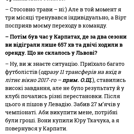
– Стосовно трави – ні:) Але в той момент я
три місяці тренувався індивідуально, а Вірт
посприяв моєму переходу в команду.
– Потім був час у Карпатах, де за два сезони
ви відіграли лише 657 хв та двічі ходили в
оренду. Що не склалось у Львові?
– Ну, ви ж знаєте ситуацію. Приїхало багато
футболістів (
одразу 11 трансферів на вхід в
літнє вікно 2017-го –
прим. О.Щ.
), ставились
високі завдання, але не було результату й у
клубі почались різні перестановки. Після
цього я пішов у Левадію. Забив 27 м’ячів у
чемпіонаті. Аби викупити мене, потрібні
були гроші. Вони купили Юру Ткачука, а я
повернувся у Карпати.