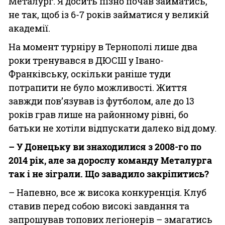
Металург. Я досить пізно почав займатись,
не так, щоб із 6-7 років займатися у великій
академії.
На момент турніру в Тернополі лише два
роки тренувався в ДЮСШ у Івано-
Франківську, оскільки раніше туди
потрапити не було можливості. Життя
завжди пов’язував із футболом, але до 13
років грав лише на районному рівні, бо
батьки не хотіли відпускати далеко від дому.
– У Донецьку ви знаходилися з 2008-го по
2014 рік, але за дорослу команду Металурга
так і не зіграли. Що завадило закріпитись?
– Напевно, все ж висока конкуренція. Клуб
ставив перед собою високі завдання та
запрошував топових легіонерів – змагатись