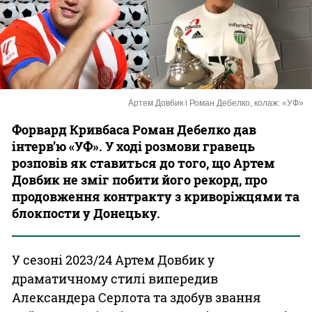
Казино
Артем Довбик і Роман Дебелко, колаж: «УФ»
Форвард Кривбаса Роман Дебелко дав
інтерв’ю «УФ». У ході розмови гравець
розповів як ставиться до того, що Артем
Довбик не зміг побити його рекорд, про
продовження контракту з криворіжцями та
блокпости у Донецьку.
У сезоні 2023/24 Артем Довбик у
драматичному стилі випередив
Александера Серлота та здобув звання