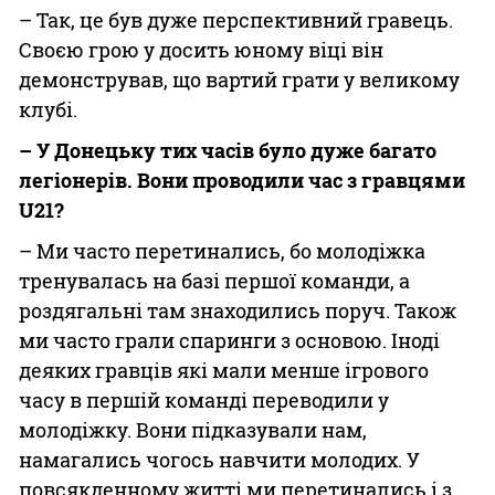
– Так, це був дуже перспективний гравець.
Своєю грою у досить юному віці він
демонстрував, що вартий грати у великому
клубі.
– У Донецьку тих часів було дуже багато
легіонерів. Вони проводили час з гравцями
U21?
– Ми часто перетинались, бо молодіжка
тренувалась на базі першої команди, а
роздягальні там знаходились поруч. Також
ми часто грали спаринги з основою. Іноді
деяких гравців які мали менше ігрового
часу в першій команді переводили у
молодіжку. Вони підказували нам,
намагались чогось навчити молодих. У
повсякденному житті ми перетинались і з