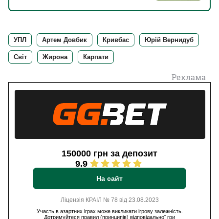
заплутаної ситуації
УПЛ
Артем Довбик
Кривбас
Юрій Вернидуб
Світ
Жирона
Карпати
Реклама
150000 грн за депозит
9.9
На сайт
Ліцензія КРАІЛ № 78 від 23.08.2023
Участь в азартних іграх може викликати ігрову залежність.
Дотримуйтеся правил (принципів) відповідальної гри