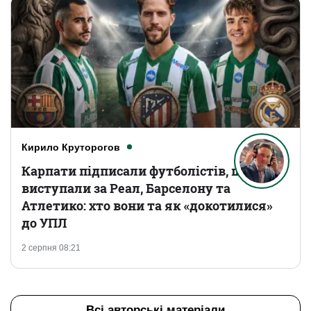
Кирило Круторогов
Карпати підписали футболістів, що
виступали за Реал, Барселону та
Атлетико: хто вони та як «докотилися»
до УПЛ
2 серпня 08:21
Всі авторські матеріали