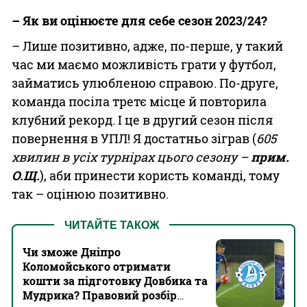
– Як ви оцінюєте для себе сезон 2023/24?
– Лише позитивно, адже, по-перше, у такий
час ми маємо можливість грати у футбол,
займатись улюбленою справою. По-друге,
команда посіла третє місце й повторила
клубний рекорд. І це в другий сезон після
повернення в УПЛ! Я достатньо зіграв (
605
хвилин в усіх турнірах цього сезону –
прим.
О.Щ.
), аби принести користь команді, тому
так – оцінюю позитивно.
ЧИТАЙТЕ ТАКОЖ
Чи зможе Дніпро
Коломойського отримати
кошти за підготовку Довбика та
Мудрика? Правовий розбір