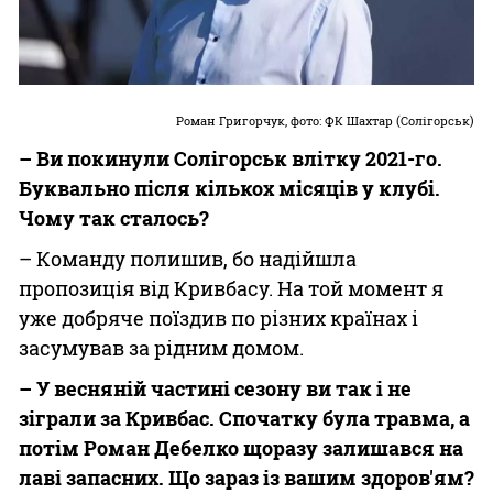
Роман Григорчук, фото: ФК Шахтар (Солігорськ)
– Ви покинули Солігорськ влітку 2021-го.
Буквально після кількох місяців у клубі.
Чому так сталось?
– Команду полишив, бо надійшла
пропозиція від Кривбасу. На той момент я
уже добряче поїздив по різних країнах і
засумував за рідним домом.
– У весняній частині сезону ви так і не
зіграли за Кривбас. Спочатку була травма, а
потім Роман Дебелко щоразу залишався на
лаві запасних. Що зараз із вашим здоров'ям?