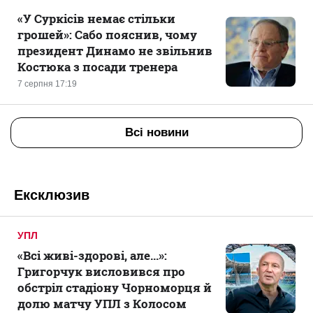
«У Суркісів немає стільки
грошей»: Сабо пояснив, чому
президент Динамо не звільнив
Костюка з посади тренера
7 серпня 17:19
Всі новини
Ексклюзив
УПЛ
«Всі живі-здорові, але...»:
Григорчук висловився про
обстріл стадіону Чорноморця й
долю матчу УПЛ з Колосом