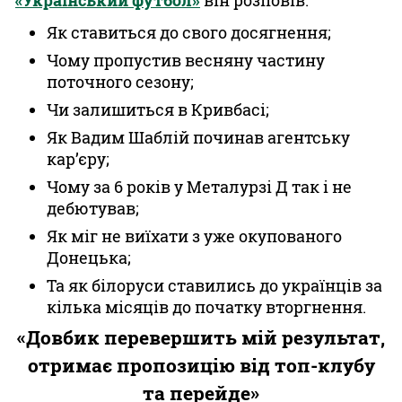
«Український футбол»
він розповів:
Як ставиться до свого досягнення;
Чому пропустив весняну частину
поточного сезону;
Чи залишиться в Кривбасі;
Як Вадим Шаблій починав агентську
кар’єру;
Чому за 6 років у Металурзі Д так і не
дебютував;
Як міг не виїхати з уже окупованого
Донецька;
Та як білоруси ставились до українців за
кілька місяців до початку вторгнення.
«Довбик перевершить мій результат,
отримає пропозицію від топ-клубу
та перейде»