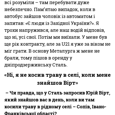
всі розуміли – там перебувати дуже
небезпечно. Пам’ятаю випадок, коли в
автобус зайшов чоловік із автоматом і
запитав: «Є люди із Західної України?». Я
трохи напружився, але наш водій відповів,
що ні, усі свої. Потім ми виїхали. У мене був
ще рік контракту, але за U21 я уже за віком не
міг грати. В основу Металурга ж мене не
брали, тому пішов в оренду у
дніпродзержинську Сталь.
«Ні, я не косив траву в селі, коли мене
знайшов Вірт»
– Чи правда, що у Сталь запросив Юрій Вірт,
який знайшов вас в день, коли ви там
косили траву в рідному селі – Сопів, Івано-
Франківської області?