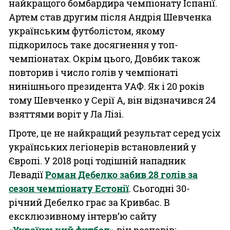
найкращого бомбардира чемпіонату Іспанії.
Артем став другим після Андрія Шевченка
українським футболістом, якому
підкорилось таке досягнення у топ-
чемпіонатах. Окрім цього, Довбик також
повторив і число голів у чемпіонаті
нинішнього президента УАФ. Як і 20 років
тому Шевченко у Серії А, він відзначився 24
взяттями воріт у Ла Лізі.
Проте, це не найкращий результат серед усіх
українських легіонерів встановлений у
Європі. У 2018 році тодішній нападник
Левадії
Роман Дебелко забив 28 голів за
сезон чемпіонату Естонії
. Сьогодні 30-
річний Дебелко грає за Кривбас. В
ексклюзивному інтерв’ю сайту