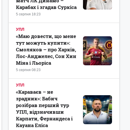
матч ЛК Динамо –
Карабах і згадав Суркіса
5 серпня 18:23
УПЛ
«Маю довести, що мене
тут можуть купити»:
Смоляков – про Харків,
Лос-Анджелес, Сон Хин
Міна і Льоріса
5 серпня 08:23
УПЛ
«Караваєв – не
зрадник»: Бабич
розібрав перший тур
УПЛ, відзначивши
Карпати, Фернандеса і
Кауана Еліса