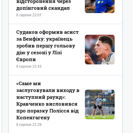
відсторонення через
допінговий скандал
6 серпня 23:07
Судаков оформив асист
за Бенфіку: українець
зробив першу гольову
дію у сезоні у Лізі
Європи
6 серпня 22:43
«Саме ми
заслуговували виходу в
наступний раунд»:
Кравченко висловився
про поразку Полісся від
Копенгагену
6 серпня 22:29