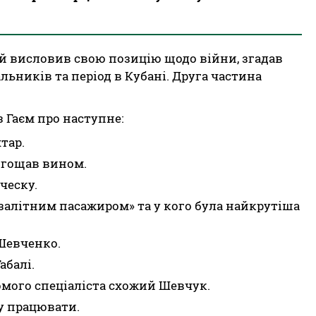
й висловив свою позицію щодо війни, згадав
альників та період в Кубані. Друга частина
 Гаєм про наступне:
тар.
игощав вином.
ческу.
залітним пасажиром» та у кого була найкрутіша
 Шевченко.
абалі.
домого спеціаліста схожий Шевчук.
чу працювати.