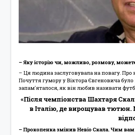
– Яку історію чи, можливо, розмову, може
– Ця людина заслуговувала на повагу. Про 
Почуття гумору у Віктора Євгеновича було в
запам'яталося, як він любив називати футбол
«Після чемпіонства Шахтаря Скал
в Італію, де вирощував тютюн.
відп
– Прокопенка змінив Невіо Скала. Чим вам 