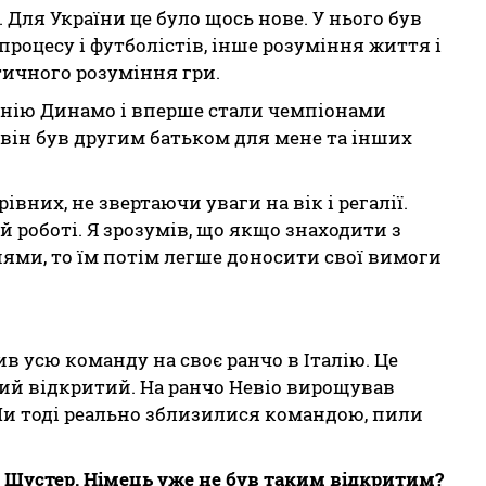
 Для України це було щось нове. У нього був
роцесу і футболістів, інше розуміння життя і
ктичного розуміння гри.
онію Динамо і вперше стали чемпіонами
, він був другим батьком для мене та інших
івних, не звертаючи уваги на вік і регалії.
й роботі. Я зрозумів, що якщо знаходити з
ями, то їм потім легше доносити свої вимоги
в усю команду на своє ранчо в Італію. Це
кий відкритий. На ранчо Невіо вирощував
 Ми тоді реально зблизилися командою, пили
 Шустер. Німець уже не був таким відкритим?