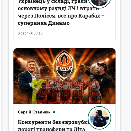
Українець у складі, грали в
основному раунді ЛЧ і втрати
через Полісся: все про Карабах –
суперника Динамо
6 серпня 08:13
Сергій Стаднюк
Конкуренти без єврокубків,
дорогі трансфери та Ліга