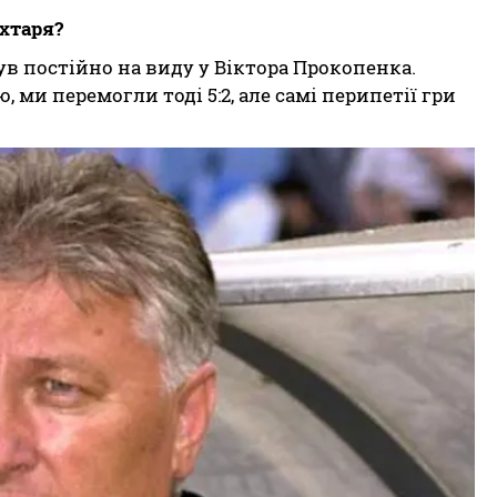
ахтаря?
ув постійно на виду у Віктора Прокопенка.
 ми перемогли тоді 5:2, але самі перипетії гри