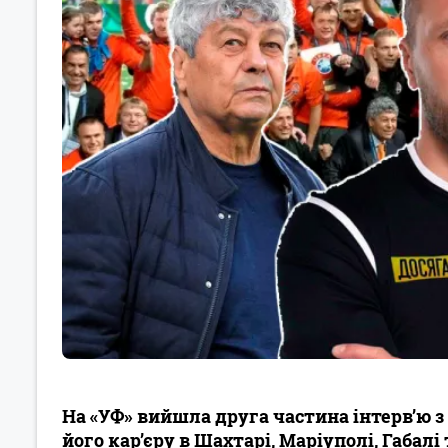
На «УФ» вийшла друга частина інтерв’ю з
його кар’єру в Шахтарі, Маріуполі, Габал