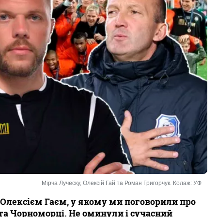
Мірча Луческу, Олексій Гай та Роман Григорчук. Колаж: УФ
 Олексієм Гаєм, у якому ми поговорили про
і та Чорноморці. Не оминули і сучасний