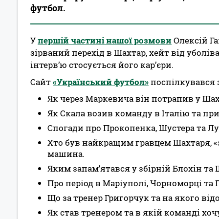
футбол.
У
першій частині нашої розмови
Олексій Га
зірваний перехід в Шахтар, хейт від уболів
інтерв’ю стосується його кар’єри.
Сайт
«Український футбол»
поспілкувався з
Як через Маркевича він потрапив у Шах
Як Скала возив команду в Італію та пр
Спогади про Прокопенка, Шустера та Лу
Хто був найкращим гравцем Шахтаря, «
машина.
Яким запам’ятався у збірній Блохін та
Про період в Маріуполі, Чорноморці та Г
Що за тренер Григорчук та на якого ві
Як став тренером та в якій команді хо