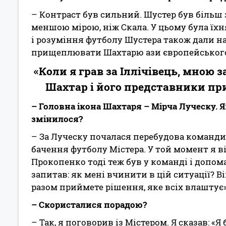
– Контраст був сильний. Шустер був більш 
меншою мірою, ніж Скала. У цьому була їхн
і розуміння футболу Шустера також дали н
прищеплювати Шахтарю ази європейського
«Коли я грав за Іллічівець, мною з
Шахтар і його представники пр
– Головна ікона Шахтаря – Мірча Луческу. Я
змінилося?
– За Луческу почалася перебудова команди
бачення футболу Містера. У той момент я ві
Прокопенко тоді теж був у команді і допома
запитав: як мені вчинити в цій ситуації? Ві
разом приймете рішення, яке всіх влаштує
– Скористалися порадою?
– Так, я поговорив із Містером. Я сказав: «Я