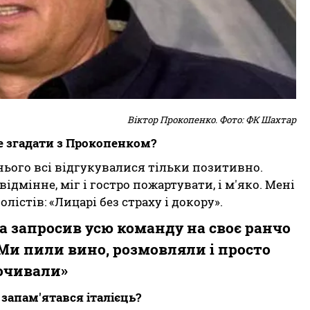
Віктор Прокопенко. Фото: ФК Шахтар
те згадати з Прокопенком?
нього всі відгукувалися тільки позитивно.
ідмінне, міг і гостро пожартувати, і м'яко. Мені
істів: «Лицарі без страху і докору».
а запросив усю команду на своє ранчо
 Ми пили вино, розмовляли і просто
очивали»
запам'ятався італієць?