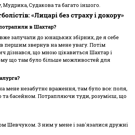
, Мудрика, Судакова та багато іншого.
лістів: «Лицарі без страху і докору»
а потрапили в Шахтар?
 вже залучали до юнацьких збірних, де я себе
в першим звернув на мене увагу. Потім
ч дізнався, що мною цікавиться Шахтар і
ому що там було більше можливостей для
алурга?
на мене незабутнє враження, там було все: поля,
 та басейном. Потрапляючи туди, розумієш, що
ом Шевчуком. З ним у мене і зав'язалися дружні