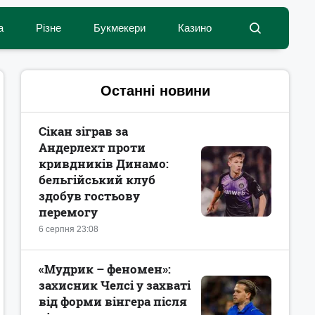
а
Різне
Букмекери
Казино
Останні новини
Сікан зіграв за
Андерлехт проти
кривдників Динамо:
бельгійський клуб
здобув гостьову
перемогу
6 серпня 23:08
«Мудрик – феномен»:
захисник Челсі у захваті
від форми вінгера після