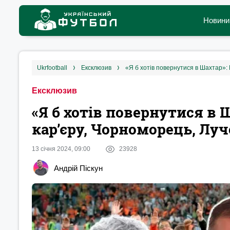
Новини
ukrfootball
ексклюзив
«Я б хотів повернутися в Шахтар»: 
Ексклюзив
«Я б хотів повернутися в 
кар’єру, Чорноморець, Луч
13 січня 2024, 09:00
23928
Андрій Піскун