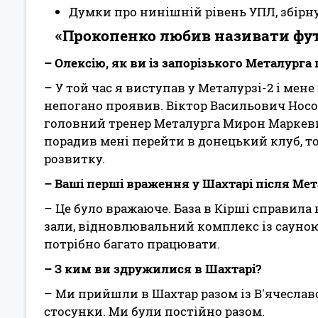
Думки про нинішній рівень УПЛ, збірну
«Прокопенко любив називати футбо
– Олексію, як ви із запорізького Металург
– У той час я виступав у Металурзі-2 і мене
непогано проявив. Віктор Васильович Носо
головний тренер Металурга Мирон Маркеви
порадив мені перейти в донецький клуб, т
розвитку.
– Ваші перші враження у Шахтарі після Мет
– Це було вражаюче. База в Кірші справила 
зали, відновлювальний комплекс із сауною
потрібно багато працювати.
– З ким ви здружилися в Шахтарі?
– Ми прийшли в Шахтар разом із В'ячеслав
стосунки. Ми були постійно разом.