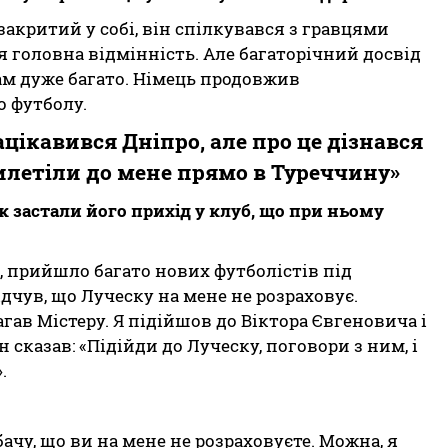
закритий у собі, він спілкувався з гравцями
я головна відмінність. Але багаторічний досвід
ам дуже багато. Німець продовжив
 футболу.
ацікавився Дніпро, але про це дізнався
илетіли до мене прямо в Туреччину»
к застали його прихід у клуб, що при ньому
, прийшло багато нових футболістів під
дчув, що Луческу на мене не розраховує.
гав Містеру. Я підійшов до Віктора Євгеновича і
н сказав: «Підійди до Луческу, поговори з ним, і
».
 бачу, що ви на мене не розраховуєте. Можна, я