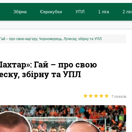
Збірна
Єврокубки
УПЛ
1 ліга
2 ліг
Гай – про свою кар’єру, Чорноморець, Луческу, збірну та УПЛ
Шахтар»: Гай – про свою
еску, збірну та УПЛ
★
★
★
★
★
★
★
★
★
★
7 голосів