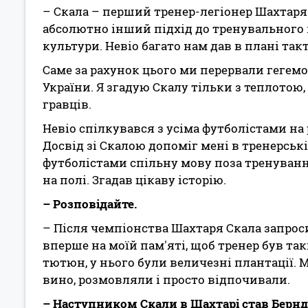
– Скала – перший тренер-легіонер Шахтаря.
абсолютно інший підхід до тренувального п
культури. Невіо багато нам дав в плані та
Саме за рахунок цього ми перервали гегем
України. Я згадую Скалу тільки з теплотою
гравців.
Невіо спілкувався з усіма футболістами на р
Досвід зі Скалою допоміг мені в тренерські
футболістами спільну мову поза тренуванн
на полі. Згадав цікаву історію.
– Розповідайте.
– Після чемпіонства Шахтаря Скала запроси
вперше на моїй пам'яті, щоб тренер був та
тютюн, у нього були величезні плантації.
вино, розмовляли і просто відпочивали.
– Наступником Скали в Шахтарі став Бернд