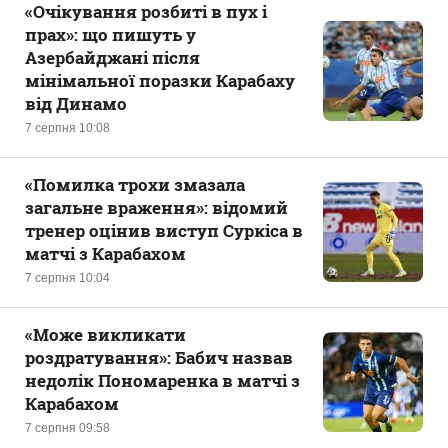
«Очікування розбиті в пух і
прах»: що пишуть у
Азербайджані після
мінімальної поразки Карабаху
від Динамо
7 серпня 10:08
«Помилка трохи змазала
загальне враження»: відомий
тренер оцінив виступ Суркіса в
матчі з Карабахом
7 серпня 10:04
«Може викликати
роздратування»: Бабич назвав
недолік Пономаренка в матчі з
Карабахом
7 серпня 09:58