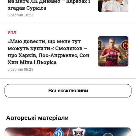
на матч ЛК Динамо – Карабах і
згадав Суркіса
5 серпня 18:23
УПЛ
«Маю довести, що мене тут
можуть купити»: Смоляков –
про Харків, Лос-Анджелес, Сон
Хин Міна і Льоріса
5 серпня 08:23
Всі ексклюзиви
Авторські матеріали