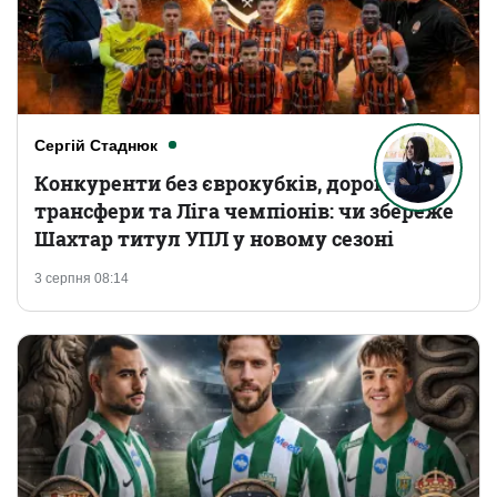
Сергій Стаднюк
Конкуренти без єврокубків, дорогі
трансфери та Ліга чемпіонів: чи збереже
Шахтар титул УПЛ у новому сезоні
3 серпня 08:14