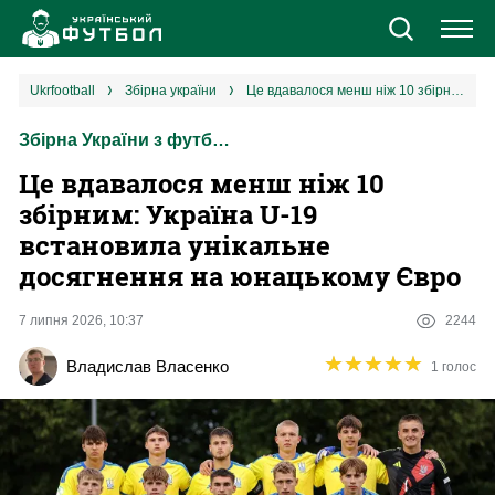
Новини
ukrfootball
збірна україни
Це вдавалося менш ніж 10 збірним: Україна U-19 встановила унікальне досягнення на юнацькому Євро
Збірна України з футболу
Збірна
Це вдавалося менш ніж 10
Єврокубки
збірним: Україна U-19
встановила унікальне
УПЛ
досягнення на юнацькому Євро
1 ліга
7 липня 2026, 10:37
2244
★
★
★
★
★
★
★
★
★
★
Владислав Власенко
1 голос
2 ліга
Різне
Букмекери