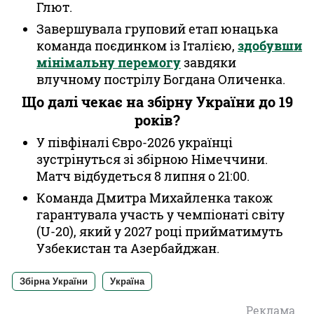
Глют.
Завершувала груповий етап юнацька
команда поєдинком із Італією,
здобувши
мінімальну перемогу
завдяки
влучному пострілу Богдана Оличенка.
Що далі чекає на збірну України до 19
років?
У півфіналі Євро-2026 українці
зустрінуться зі збірною Німеччини.
Матч відбудеться 8 липня о 21:00.
Команда Дмитра Михайленка також
гарантувала участь у чемпіонаті світу
(U-20), який у 2027 році прийматимуть
Узбекистан та Азербайджан.
Збірна України
Україна
Реклама