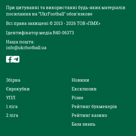
При цитуванні та використанні будь-яких матеріалів
посилання на "UkrFootball" обов'язкове
Всі права захищені © 2013 - 2026 ТОВ «ПМХ»
Ідентифікатор медіа R40-06373
Наша пошта:
info@ukrfootball.ua
Збірна
Новини
Єврокубки
Ексклюзив
УПЛ
Різне
1 ліга
Рейтинг букмекерів
2 ліга
Рейтинг казино
База знань