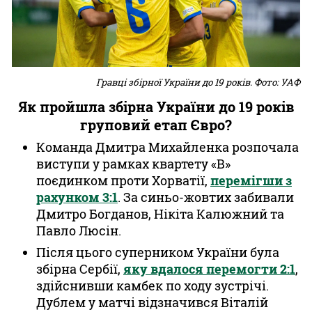
Гравці збірної України до 19 років. Фото: УАФ
Як пройшла збірна України до 19 років
груповий етап Євро?
Команда Дмитра Михайленка розпочала
виступи у рамках квартету «B»
поєдинком проти Хорватії,
перемігши з
рахунком 3:1
. За синьо-жовтих забивали
Дмитро Богданов, Нікіта Калюжний та
Павло Люсін.
Після цього суперником України була
збірна Сербії,
яку вдалося перемогти 2:1
,
здійснивши камбек по ходу зустрічі.
Дублем у матчі відзначився Віталій