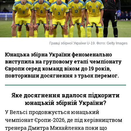
Казино
Гравці збірної України U-19. Фото: Getty Images
Юнацька збірна України феноменально
виступила на груповому етапі чемпіонату
Європи серед команд віком до 19 років,
повторивши досягнення з трьох перемог.
Яке досягнення вдалося підкорити
юнацькій збірній України?
У Вельсі продовжується юнацький
чемпіонат Єропи-2026, де під керівництвом
тренера Дмитра Михайленка поки що