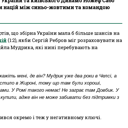
ї України та київського Динамо Йожеф Сабо
и націй між синьо-жовтими та командою
тів, що збірна України мала б більше шансів на
цій
(1:2), якби Сергій Ребров міг розраховувати на
йла Мудрика, які нині перебувають на
ажіть мені, де він? Мудрик уже два роки в Челсі, а
щастило в Жироні, тому що там були хороші,
чами. У Ромі такого немає! Не заграє там Довбик. У
 купили, адже він не може забивати без підтримки з
ився окремо і теж у негативному ключі.