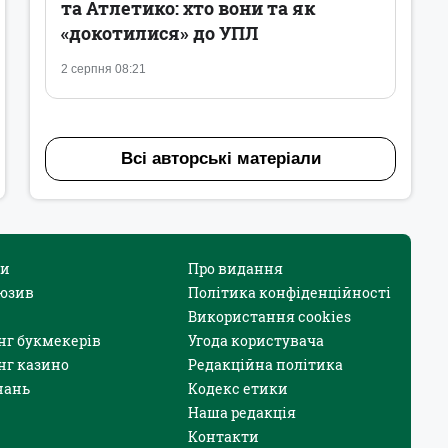
та Атлетико: хто вони та як
«докотилися» до УПЛ
2 серпня 08:21
Всі авторські матеріали
и
Про видання
юзив
Політика конфіденційності
Використання cookies
нг букмекерів
Угода користувача
нг казино
Редакційна політика
нань
Кодекс етики
Наша редакція
Контакти