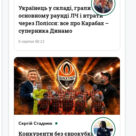
Українець у складі, грали в
основному раунді ЛЧ і втрати
через Полісся: все про Карабах –
суперника Динамо
6 серпня 08:13
Сергій Стаднюк
Конкуренти без єврокубків,