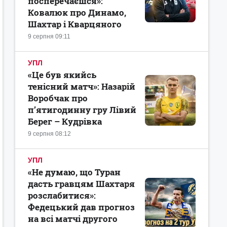
посперечаєшся»:
Ковалюк про Динамо,
Шахтар і Кварцяного
9 серпня 09:11
УПЛ
«Це був якийсь
тенісний матч»: Назарій
Воробчак про
п’ятигодинну гру Лівий
Берег – Кудрівка
9 серпня 08:12
УПЛ
«Не думаю, що Туран
дасть гравцям Шахтаря
розслабитися»:
Федецький дав прогноз
на всі матчі другого