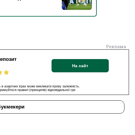
Реклама
депозит
На сайт
 в азартних іграх може викликати ігрову залежність.
римуйтеся правил (принципів) відповідальної гри
букмекери