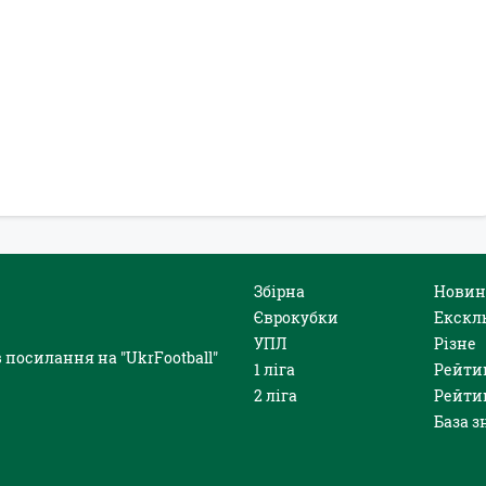
Збірна
Новин
Єврокубки
Екскл
УПЛ
Різне
 посилання на "UkrFootball"
1 ліга
Рейти
2 ліга
Рейти
База з