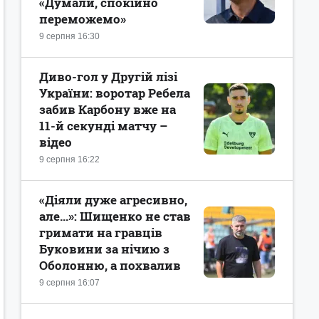
«Думали, спокійно
переможемо»
9 серпня 16:30
Диво-гол у Другій лізі
України: воротар Ребела
забив Карбону вже на
11-й секунді матчу –
відео
9 серпня 16:22
«Діяли дуже агресивно,
але...»: Шищенко не став
гримати на гравців
Буковини за нічию з
Оболонню, а похвалив
9 серпня 16:07