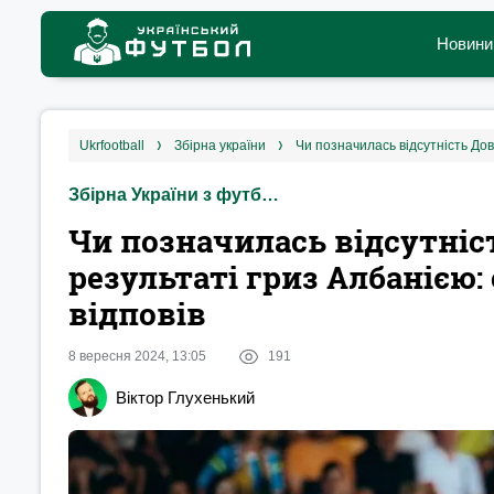
Новини
ukrfootball
збірна україни
Збірна України з футболу
Чи позначилась відсутніс
результаті гриз Албанією
відповів
8 вересня 2024, 13:05
191
Віктор Глухенький