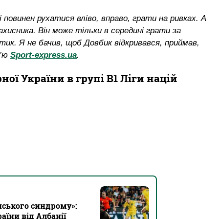
повинен рухатися вліво, вправо, грати на ривках. А
захисника. Він може тільки в середині грати за
отик. Я не бачив, щоб Довбик відкривався, приймав,
в’ю
Sport-express.ua
.
ої України в групі B1 Ліги націй
нського синдрому»:
їни від Албанії