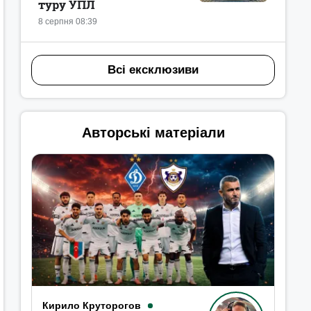
туру УПЛ
8 серпня 08:39
Всі ексклюзиви
Авторські матеріали
Кирило Круторогов