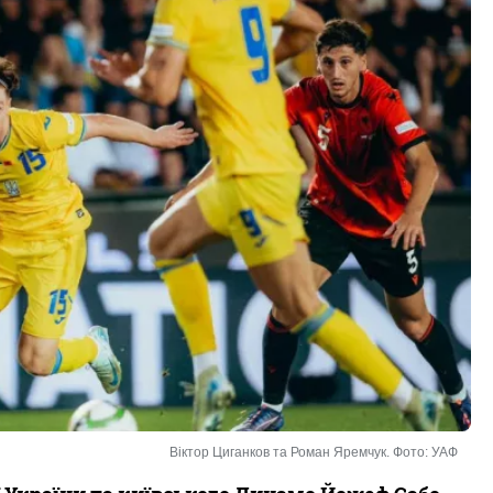
Віктор Циганков та Роман Яремчук. Фото: УАФ