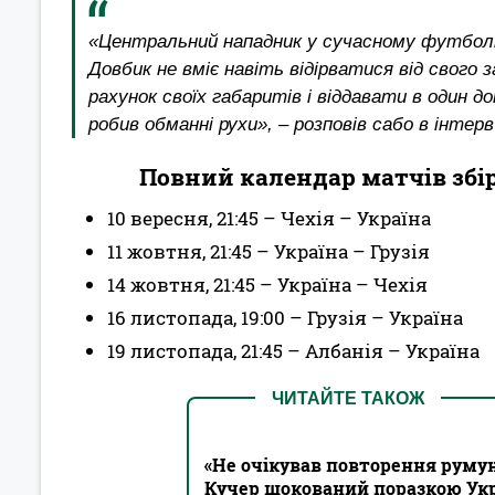
«Центральний нападник у сучасному футболі 
Довбик не вміє навіть відірватися від свого 
рахунок своїх габаритів і віддавати в один д
робив обманні рухи», – розповів сабо в інтер
Повний календар матчів збірн
10 вересня, 21:45 – Чехія – Україна
11 жовтня, 21:45 – Україна – Грузія
14 жовтня, 21:45 – Україна – Чехія
16 листопада, 19:00 – Грузія – Україна
19 листопада, 21:45 – Албанія – Україна
ЧИТАЙТЕ ТАКОЖ
«Не очікував повторення руму
Кучер шокований поразкою Укра