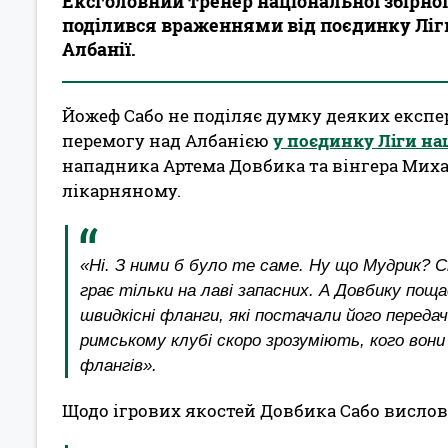
Ексголовний тренер національної збірно
поділився враженнями від поєдинку Ліг
Албанії.
Йожеф Сабо не поділяє думку деяких експер
перемогу над Албанією
у поєдинку Ліги на
нападника Артема Довбика та вінгера Миха
лікарняному.
«Ні. З ними б було те саме. Ну що Мудрик? Ск
грає тільки на лаві запасних. А Довбику по
швидкісні фланги, які постачали його переда
римському клубі скоро зрозуміють, кого вони
флангів».
Щодо ігрових якостей Довбика Сабо вислов