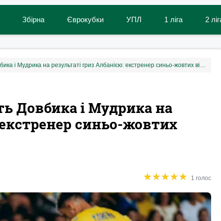
Збірна
Єврокубки
УПЛ
1 ліга
2 ліг
Чи позначилась відсутність Довбика і Мудрика на результаті гриз Албанією: екстренер синьо-жовтих відповів
ть Довбика і Мудрика на
: екстренер синьо-жовтих
★
★
★
★
★
★
★
★
★
★
1 голос