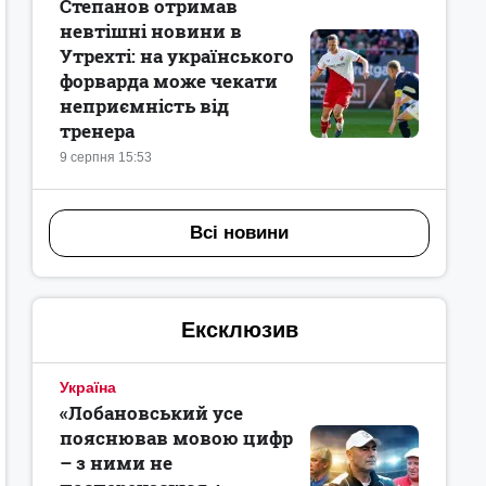
Степанов отримав
невтішні новини в
Утрехті: на українського
форварда може чекати
неприємність від
тренера
9 серпня 15:53
Всі новини
Ексклюзив
Україна
«Лобановський усе
пояснював мовою цифр
– з ними не