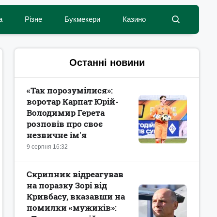
а
Різне
Букмекери
Казино
Останні новини
«Так порозумілися»:
воротар Карпат Юрій-
Володимир Герета
розповів про своє
незвичне ім'я
9 серпня 16:32
Скрипник відреагував
на поразку Зорі від
Кривбасу, вказавши на
помилки «мужиків»: