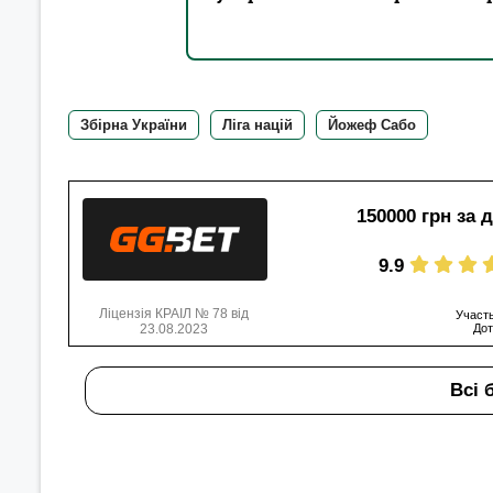
Збірна України
Ліга націй
Йожеф Сабо
150000 грн за 
9.9
Ліцензія КРАІЛ № 78 від
Участь
23.08.2023
Дот
Всі 