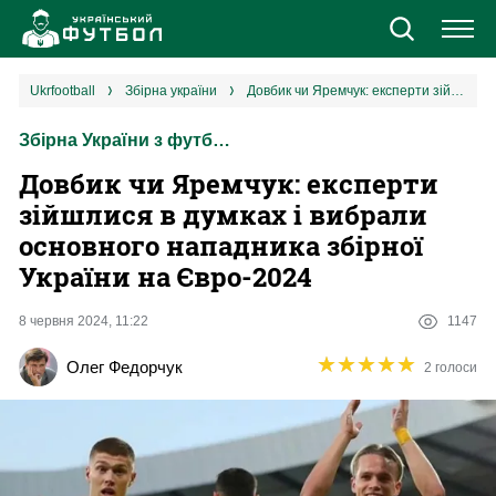
Новини
ukrfootball
збірна україни
Довбик чи Яремчук: експерти зійшлися в думках і вибрали основного нападника збірної України на Євро-2024
Збірна України з футболу
Збірна
Довбик чи Яремчук: експерти
Єврокубки
зійшлися в думках і вибрали
основного нападника збірної
УПЛ
України на Євро-2024
1 ліга
8 червня 2024, 11:22
1147
★
★
★
★
★
★
★
★
★
★
Олег Федорчук
2 голоси
2 ліга
Різне
Букмекери