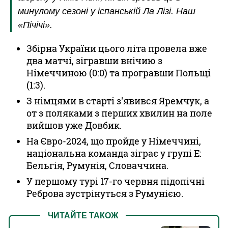
минулому сезоні у іспанській Ла Лізі. Наш
«Пічічі».
Збірна України цього літа провела вже
два матчі, зігравши внічию з
Німеччиною (0:0) та програвши Польщі
(1:3).
З німцями в старті з'явився Яремчук, а
от з поляками з перших хвилин на поле
вийшов уже Довбик.
На Євро-2024, що пройде у Німеччині,
національна команда зіграє у групі Е:
Бельгія, Румунія, Словаччина.
У першому турі 17-го червня підопічні
Реброва зустрінуться з Румунією.
ЧИТАЙТЕ ТАКОЖ