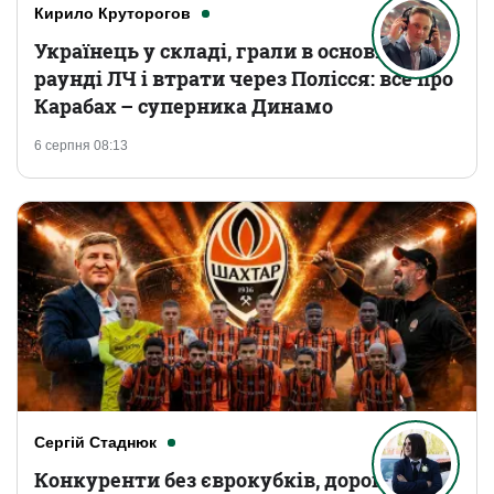
Кирило Круторогов
Українець у складі, грали в основному
раунді ЛЧ і втрати через Полісся: все про
Карабах – суперника Динамо
6 серпня 08:13
Сергій Стаднюк
Конкуренти без єврокубків, дорогі