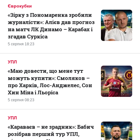
Єврокубки
«Зірку з Пономаренка зробили
журналісти»: Алієв дав прогноз
на матч ЛК Динамо – Карабах і
згадав Суркіса
5 серпня 18:23
УПЛ
«Маю довести, що мене тут
можуть купити»: Смоляков –
про Харків, Лос-Анджелес, Сон
Хин Міна і Льоріса
5 серпня 08:23
УПЛ
«Караваєв – не зрадник»: Бабич
розібрав перший тур УПЛ,