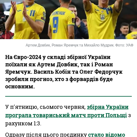
Казино
Артем Довбик, Роман Яремчук та Михайло Мудрик. Фото: УАФ
На Євро-2024 у складі збірної України
поїхали як Артем Довбик, так і Роман
Яремчук. Василь Кобін та Олег Федорчук
зробили прогноз, хто з форвардів буде
основним.
У п'ятницю, сьомого червня,
збірна України
програла товариський матч проти Польщі
з
рахунком 1:3.
Одразу після цього поєдинку
стало відомо