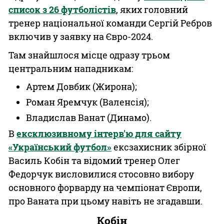
список з 26 футболістів
, яких головний
тренер національної команди Сергій Ребров
включив у заявку на Євро-2024.
Там знайшлося місце одразу трьом
центральним нападникам:
Артем Довбик (Жирона);
Роман Яремчук (Валенсія);
Владислав Ванат (Динамо).
В
ексклюзивному інтерв'ю для сайту
«Український футбол»
ексзахисник збірної
Василь Кобін та відомий тренер Олег
Федорчук висловилися стосовно вибору
основного форварду на чемпіонат Європи,
про Ваната при цьому навіть не згадавши.
Кобін