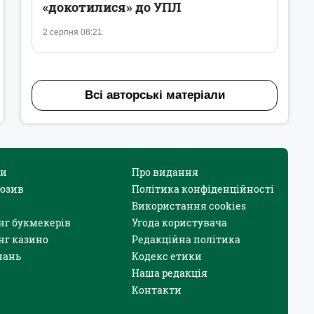
«докотилися» до УПЛ
2 серпня 08:21
Всі авторські матеріали
и
Про видання
юзив
Політика конфіденційності
Використання cookies
нг букмекерів
Угода користувача
нг казино
Редакційна політика
нань
Кодекс етики
Наша редакція
Контакти