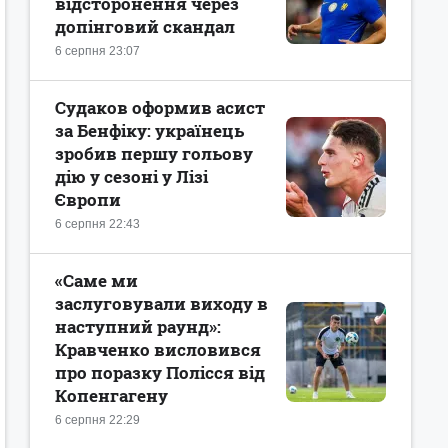
відсторонення через
допінговий скандал
6 серпня 23:07
Судаков оформив асист
за Бенфіку: українець
зробив першу гольову
дію у сезоні у Лізі
Європи
6 серпня 22:43
«Саме ми
заслуговували виходу в
наступний раунд»:
Кравченко висловився
про поразку Полісся від
Копенгагену
6 серпня 22:29