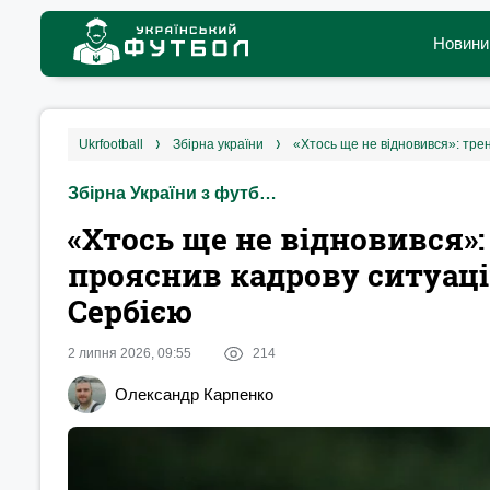
Новини
ukrfootball
збірна україни
Збірна України з футболу
«Хтось ще не відновився»:
прояснив кадрову ситуаці
Сербією
2 липня 2026, 09:55
214
Олександр Карпенко