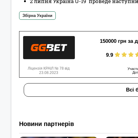
2 липня Україна U-19 проведе наступний
Збірна України
150000 грн за 
9.9
Ліцензія КРАІЛ № 78 від
Участь
23.08.2023
Дот
Всі 