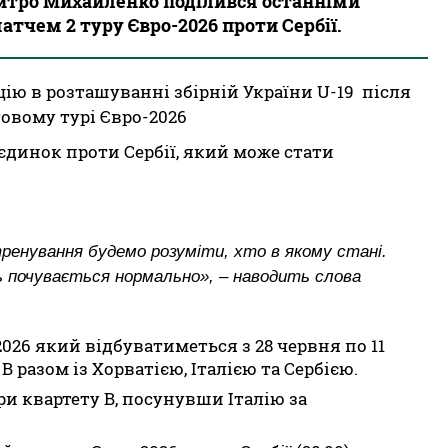
митро Михайленко поділився останніми
тчем 2 туру Євро-2026 проти Сербії.
ю в розташуванні збірній України U-19 після
артовому турі Євро-2026
єдинок проти Сербії, який може стати
 тренування будемо розуміти, хто в якому стані.
ь почувається нормально», – наводить слова
026 який відбуватиметься з 28 червня по 11
В разом із Хорватією, Італією та Сербією.
ери квартету В, посунувши Італію за