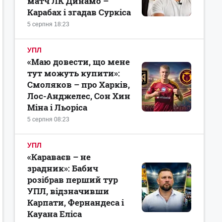
матч ЛК Динамо –
Карабах і згадав Суркіса
5 серпня 18:23
УПЛ
«Маю довести, що мене
тут можуть купити»:
Смоляков – про Харків,
Лос-Анджелес, Сон Хин
Міна і Льоріса
5 серпня 08:23
УПЛ
«Караваєв – не
зрадник»: Бабич
розібрав перший тур
УПЛ, відзначивши
Карпати, Фернандеса і
Кауана Еліса