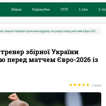
Збірна
Єврокубки
УПЛ
1 ліга
2 ліг
«Хтось ще не відновився»: тренер збірної України прояснив кадрову ситуацію перед матчем Євро-2026 із Сербією
 тренер збірної України
ю перед матчем Євро-2026 із
★
★
★
★
★
★
★
★
★
★
1 голос