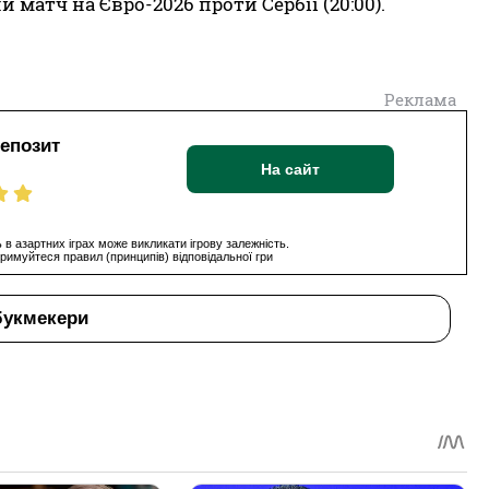
 матч на Євро-2026 проти Сербії (20:00).
Реклама
депозит
На сайт
 в азартних іграх може викликати ігрову залежність.
римуйтеся правил (принципів) відповідальної гри
букмекери