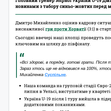
Головний тренер збірної України U-19 Д
новинами з табору синьо-жовтих перед ма
Дмитро Михайленко оцінив кадрову ситуаці
виснажливої
гри проти Хорваті
ї (3:1) в ст
Сьогодні ввечері наші хлопці проведуть по
ключовим на шляху до півфіналу.
«Всі здорові, в порядку, готові грати. Після
Зараз хтось ще не відновився на 100%, хтос
Михайленка
Суспільне
.
Наша команда на груповій стадії Євро-2
липня в Уельсі, виступатиме у квартеті 
Україна U-19 після 1 туру вийшла в лід
додатковими показниками.