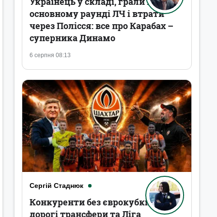
Українець у складі, грали в
основному раунді ЛЧ і втрати
через Полісся: все про Карабах –
суперника Динамо
6 серпня 08:13
Сергій Стаднюк
Конкуренти без єврокубків,
дорогі трансфери та Ліга