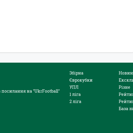
Збірна
Новин
Єврокубки
Екскл
УПЛ
Різне
 посилання на "UkrFootball"
1 ліга
Рейти
2 ліга
Рейти
База з