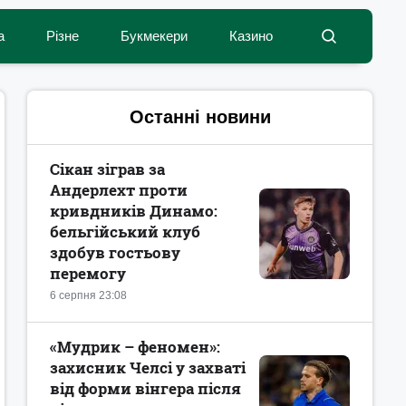
а
Різне
Букмекери
Казино
Останні новини
Сікан зіграв за
Андерлехт проти
кривдників Динамо:
бельгійський клуб
здобув гостьову
перемогу
6 серпня 23:08
«Мудрик – феномен»:
захисник Челсі у захваті
від форми вінгера після