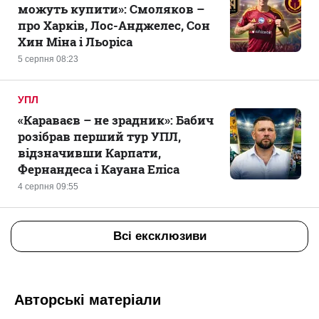
можуть купити»: Смоляков –
про Харків, Лос-Анджелес, Сон
Хин Міна і Льоріса
5 серпня 08:23
УПЛ
«Караваєв – не зрадник»: Бабич
розібрав перший тур УПЛ,
відзначивши Карпати,
Фернандеса і Кауана Еліса
4 серпня 09:55
Всі ексклюзиви
Авторські матеріали