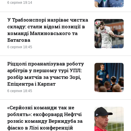
6 серпня 19:14
У Трабзонспорі назріває чистка
складу: стали відомі позиції в
команді Малиновського та
Батагова
6 серпня 18:45
Ріццолі проаналізував роботу
арбітрів у першому турі УПЛ:
розбір матчів за участю Зорі,
Епіцентра і Карпат
6 серпня 18:45
«Серйозні команди так не
роблять»: ексфорвард Нефтчі
розніс команду Вернидуба за
фіаско в Лізі конференцій