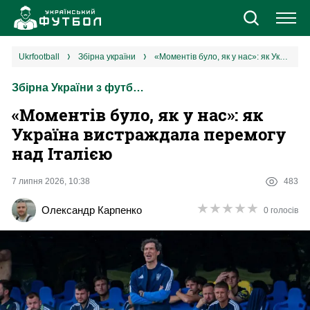
Новини
ukrfootball
збірна україни
«Моментів було, як у нас»: як Україна вистраждала перемогу над Італією
Збірна України з футболу
Збірна
«Моментів було, як у нас»: як
Єврокубки
Україна вистраждала перемогу
над Італією
УПЛ
7 липня 2026, 10:38
483
1 ліга
★
★
★
★
★
★
★
★
★
★
Олександр Карпенко
0 голосів
2 ліга
Різне
Букмекери