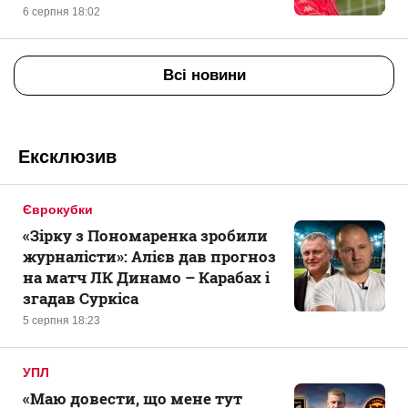
6 серпня 18:02
Всі новини
Ексклюзив
Єврокубки
«Зірку з Пономаренка зробили
журналісти»: Алієв дав прогноз
на матч ЛК Динамо – Карабах і
згадав Суркіса
5 серпня 18:23
УПЛ
«Маю довести, що мене тут