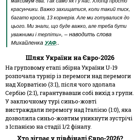
максимум два. Так само як і у нас. Хлопці просто
красунчики. Важко захищатися, коли такий тиск,
багато кросів, 13 корнерів. Але ми готувалися до
цього. Ми знали, що буде важко, але треба бути
, – наводить слова
уважними і терпіти»
Михайленка
УАФ
..
Шлях України на Євро-2026
На груповому етапі збірна України U-19
розпочала турнір із перемоги над перемоги
над Хорватією (3:1), після чого здолала
Сербію (2:1), гарантувавши собі вихід з групи.
У заключному турі синьо-жовті
вистраждали перемогу над Італією (1:0), яка
дозволила синьо-жовтим уникнути зустрічі
з Іспанією на стадії 1/2 фіналу.
Хто зіграє у півфіналі Євро-2026?