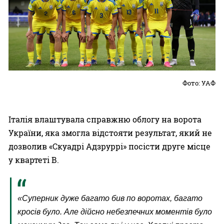
Фото: УАФ
Італія влаштувала справжню облогу на ворота
України, яка змогла відстояти результат, який не
дозволив
«
Скуадрі Адзруррі
»
посісти друге місце
у квартеті В.
«Cуперник дуже багато бив по воротах, багато
кросів було. Але дійсно небезпечних моментів було