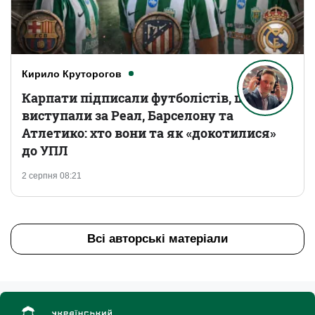
Кирило Круторогов
Карпати підписали футболістів, що
виступали за Реал, Барселону та
Атлетико: хто вони та як «докотилися»
до УПЛ
2 серпня 08:21
Всі авторські матеріали