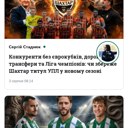
Сергій Стаднюк
Конкуренти без єврокубків, дорогі
трансфери та Ліга чемпіонів: чи збереже
Шахтар титул УПЛ у новому сезоні
3 серпня 08:14