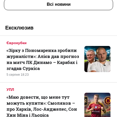
Всі новини
Ексклюзив
Єврокубки
«Зірку з Пономаренка зробили
журналісти»: Алієв дав прогноз
на матч ЛК Динамо – Карабах і
згадав Суркіса
5 серпня 18:23
УПЛ
«Маю довести, що мене тут
можуть купити»: Смоляков –
про Харків, Лос-Анджелес, Сон
Хин Міна і Льоріса