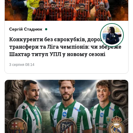
Сергій Стаднюк
Конкуренти без єврокубків, дорогі
трансфери та Ліга чемпіонів: чи збереже
Шахтар титул УПЛ у новому сезоні
3 серпня 08:14