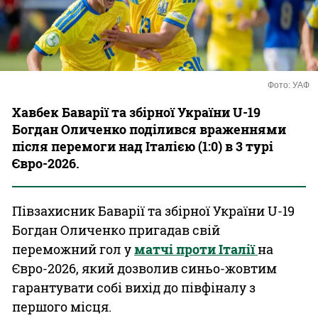
Казино
Фото: УАФ
Хавбек Баварії та збірної України U-19
Богдан Оличенко поділився враженнями
після перемоги над Італією (1:0) в 3 турі
Євро-2026.
Півзахисник Баварії та збірної України U-19
Богдан Оличенко пригадав свій
переможний гол у
матчі проти Італії
на
Євро-2026, який дозволив синьо-жовтим
гарантувати собі вихід до півфіналу з
першого місця.