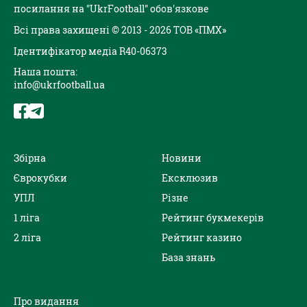
посилання на "UkrFootball" обов'язкове
Всі права захищені © 2013 - 2026 ТОВ «ПМХ»
Ідентифікатор медіа R40-06373
Наша пошта:
info@ukrfootball.ua
Збірна
Новини
Єврокубки
Ексклюзив
УПЛ
Різне
1 ліга
Рейтинг букмекерів
2 ліга
Рейтинг казино
База знань
Про видання