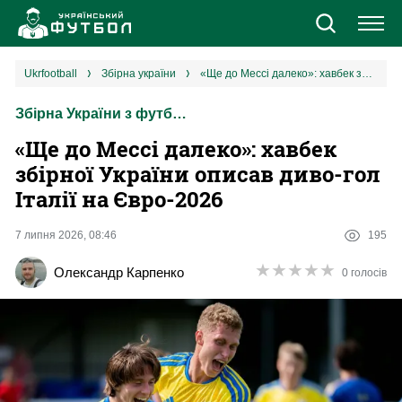
Новини
ukrfootball
збірна україни
«Ще до Мессі далеко»: хавбек збірної України описав диво-гол Італії на Євро-2026
Збірна України з футболу
Збірна
«Ще до Мессі далеко»: хавбек
Єврокубки
збірної України описав диво-гол
Італії на Євро-2026
УПЛ
7 липня 2026, 08:46
195
1 ліга
★
★
★
★
★
★
★
★
★
★
Олександр Карпенко
0 голосів
2 ліга
Різне
Букмекери