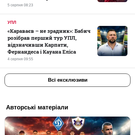
5 серпня 08:23
УПЛ
«Караваєв – не зрадник»: Бабич
розібрав перший тур УПЛ,
відзначивши Карпати,
Фернандеса і Кауана Еліса
4 серпня 09:55
Всі ексклюзиви
Авторські матеріали