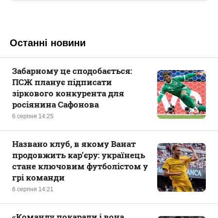
Останні новини
Забарному це сподобається:
ПСЖ планує підписати
зіркового конкурента для
росіянина Сафонова
6 серпня 14:25
Названо клуб, в якому Ванат
продовжить кар’єру: українець
стане ключовим футболістом у
грі команди
6 серпня 14:21
«Команду покарали і вона